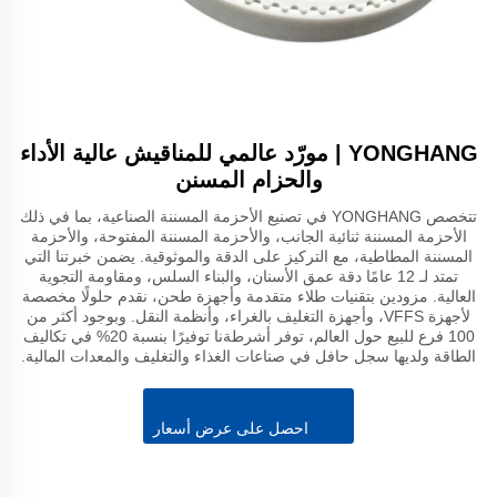
YONGHANG | مورّد عالمي للمناقيش عالية الأداء
والحزام المسنن
تتخصص YONGHANG في تصنيع الأحزمة المسننة الصناعية، بما في ذلك
الأحزمة المسننة ثنائية الجانب، والأحزمة المسننة المفتوحة، والأحزمة
المسننة المطاطية، مع التركيز على الدقة والموثوقية. يضمن خبرتنا التي
تمتد لـ 12 عامًا دقة عمق الأسنان، والبناء السلس، ومقاومة التجوية
العالية. مزودين بتقنيات طلاء متقدمة وأجهزة طحن، نقدم حلولًا مخصصة
لأجهزة VFFS، وأجهزة التغليف بالغراء، وأنظمة النقل. وبوجود أكثر من
100 فرع للبيع حول العالم، توفر أشرطةنا توفيرًا بنسبة 20% في تكاليف
الطاقة ولديها سجل حافل في صناعات الغذاء والتغليف والمعدات المالية.
احصل على عرض أسعار