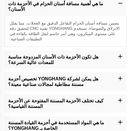
ما هي أهمية مسافة أسنان الحزام في الأحزمة ذات
الأسنان؟
يضمن مسافة أسنان الحزام التفاعل الدقيق مع العجلات، مما يقلل
الانزلاق والضوضاء. تستخدم YONGHANG تقنية CNC لتحقيق دقة
على مستوى الميكرون، وهي أمر حاسم لنقل الطاقة بكفاءة في
التطبيقات الصناعية.
هل تكون الأحزمة ذات الأسنان المزدوجة مناسبة
للمعدات عالية السرعة؟
نعم، تم تصميم أحزمتنا ذات الأسنان المزدوجة للاستخدام عالي السرعة،
مع بناء سلس ومواد مقاومة للحرارة لتحمل العمليات الشاقة.
هل يمكن لشركة YONGHANG تخصيص أحزمة
مسننة مطاطية لمجالات صناعية معينة؟
بالتأكيد. نقدم طبقات مخصصة (على سبيل المثال، المطاط الصالح
للاستهلاك الغذائي)، وملفات أسنان وأبعاد لتلبية المتطلبات الخاصة
كيف تختلف الأحزمة المسننة المفتوحة عن الأحزمة
بالصناعة، مثل معايير النظافة في تغليف الأغذية.
المسننة القياسية؟
الحزام ذو الأسنان المفتوح هو غير منتهٍ ومثالي للنقل على مسافات
طويلة، ويقدم مرونة وسهولة التركيب. تحتوي أحزمة YONGHANG
ما هي المواد المستخدمة في أحزمة القيادة المسننة
المفتوحة على بناء من المطاط القوي للمحيطات القاسية.
الخاصة بـ YONGHANG؟