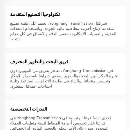
تكنولوجيا التصنيع المتقدمة
شركتنا، Yonghang Transmission، تعتمد على تقنية تصنيع
متقدمة لإنتاج أحزمة مطاطية عالية الجودة. وباستخدام المعدات
الحديثة والعمليات الابتكارية، نضمن الدقة والاتساق في كل حزام
ننتجه.
فريق البحث والتطوير المحترف
في Yonghang Transmission، نفتخر بفريق من المهنيين ذوي
الخبرة المكرسين للبحث والتطوير. يسعى خبراؤنا باستمرار للابتكار
وتحسين منتجاتنا، والبقاء في طليعة الاتجاهات الصناعية وتلبية
احتياجات عملائنا المتغيرة.
القدرات التخصيصية
إحدى نقاط قوتنا الرئيسية في Yonghang Transmission هي
قدرتنا على تخصيص أحزمة المطاط لتلبية متطلبات العملاء
المحددة. سواء كان الأمر يتعلق بالحجم، المادة، أو الخصائص