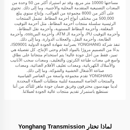
مساحتها 10000 متر مربع، وقد تم استيراد أكثر من 50 وحدة من
المعدات التصنيعية المتقدمة المحلية والأجنبية، وما إلى ذلك. تحتوي
على أكثر من 8000 مجموعة من القوالب، وإنتاج سنوي يبلغ
500,000 من مختلف أنواع أحزمة المطاط. تشمل المنتجات
الرئيسية سلسلة منتجات أحزمة المطاط، مثل أحزمة التوقيت
المغلفة، وأحزمة المطاط المستوية، وأحزمة نقل المطاط،
وأحزمة التوقيت PU، وأحزمة الـ ATM، وأحزمة السosis، وأحزمة
الطابعة، وأحزمة النقل، والعجلات الدوارة، وما إلى ذلك.
تنفذ شركة YONGHANG بصرامة شهادة الجودة الدولية IS09001،
بدءًا من التصميم مرورًا بالمواد الخام وحتى الإنتاج، كل تفصيلة هي
تميز، فقط من أجل جودة عالية! يتم استخدام منتجاتنا على نطاق
واسع في معدات طباعة الكرتون والتغليف، ومعدات سحب الأنابيب
والأسلاك الكهربائية، ومعدات تغليف الأفلام الغذائية، ومعدات
صناعة الأشغال الخشبية والشوكة، وما إلى ذلك.
YONGHANG تقدم مجموعة واسعة من العناصر القياسية
والمنتجات الخاصة المصممة لتلبية متطلبات العملاء المحددة.
لدينا مهندسون محترفون وفريق ضمان جودة ماهر للتأكد من أننا
نستطيع باستمرار تقديم منتجات عالية الجودة لعملائنا.
لماذا تختار Yonghang Transmission