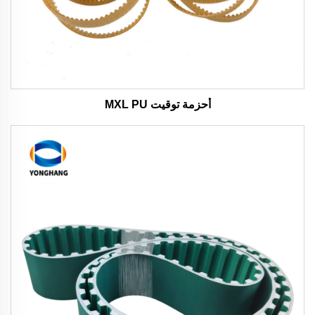
أحزمة توقيت MXL PU