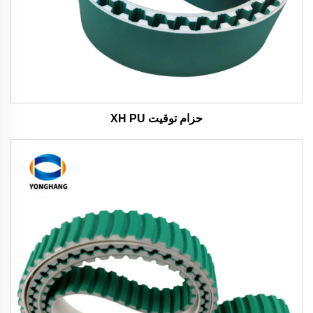
حزام توقيت XH PU