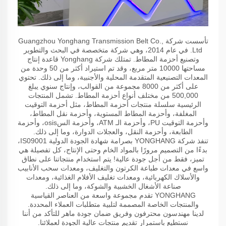
تأسست شركة Guangzhou Yonghang Transmission Belt Co.,
Ltd. في عام 2014، وهي شركة متخصصة في البحث والتطوير
وتصنيع أحزمة المطاط. تمتلك شركة Yonghang قاعدة إنتاج
مساحتها 10000 متر مربع، وقد تم استيراد أكثر من 50 وحدة من
المعدات التصنيعية المتقدمة المحلية والأجنبية، وما إلى ذلك. تحتوي
على أكثر من 8000 مجموعة من القوالب، وإنتاج سنوي يبلغ
500,000 من مختلف أنواع أحزمة المطاط. تشمل المنتجات
الرئيسية سلسلة منتجات أحزمة المطاط، مثل أحزمة التوقيت
المغلفة، وأحزمة المطاط المستوية، وأحزمة نقل المطاط،
وأحزمة التوقيت PU، وأحزمة الـ ATM، وأحزمة السosis، وأحزمة
الطابعة، وأحزمة النقل، والعجلات الدوارة، وما إلى ذلك.
تنفذ شركة YONGHANG بصرامة شهادة الجودة الدولية IS09001،
بدءًا من التصميم مرورًا بالمواد الخام وحتى الإنتاج، كل تفصيلة هي
تميز، فقط من أجل جودة عالية! يتم استخدام منتجاتنا على نطاق
واسع في معدات طباعة الكرتون والتغليف، ومعدات سحب الأنابيب
والأسلاك الكهربائية، ومعدات تغليف الأفلام الغذائية، ومعدات
صناعة الأشغال الخشبية والشوكة، وما إلى ذلك.
YONGHANG تقدم مجموعة واسعة من العناصر القياسية
والمنتجات الخاصة المصممة لتلبية متطلبات العملاء المحددة.
لدينا مهندسون محترفون وفريق ضمان جودة ماهر للتأكد من أننا
نستطيع باستمرار تقديم منتجات عالية الجودة لعملائنا.