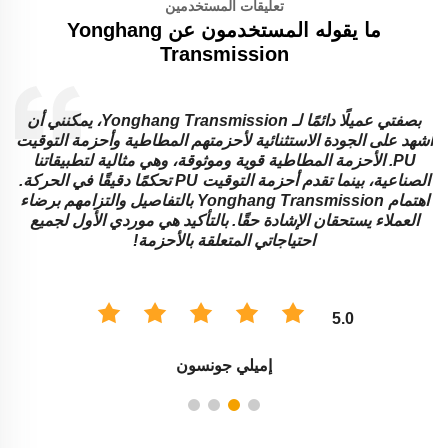
تعليقات المستخدمين
ما يقوله المستخدمون عن Yonghang
Transmission
بصفتي عميلًا دائمًا لـ Yonghang Transmission، يمكنني أن
هم المطاطية وأحزمة التوقيت
المطاط المستوية وأحزمة الجر المطاطية
وقة، وهي مثالية لتطبيقاتنا
المستوية متعددة الاستخدامات وتؤدي 
الصناعية، بينما تقدم أحزمة التوقيت PU تحكمًا دقيقًا في الحركة.
اهتمام Yonghang Transmission بالتفاصيل والتزامهم برضاء
تأكيد هي موردي الأول لجميع
أرشدونا إلى الحلول المناسبة للأحزمة وفق
 بالأحزمة!
أن أكون أكثر سعادة ب
5.0
سون
ديفيد تومسون