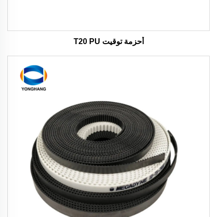
أحزمة توقيت T20 PU