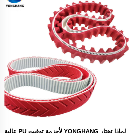
لماذا تختار YONGHANG لأحزمة توقيت PU عالية