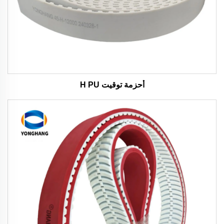
أحزمة توقيت H PU