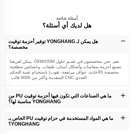
أسئلة شائعة
هل لديك أي أسئلة؟
هل يمكن لـ YONGHANG توفير أحزمة توقيت
مخصصة؟
نعم، نحن متخصصون في تقديم حلول OEM/ODM. يمكن لفريقنا
تصنيع أحزمة بمقاسات وأشكال أسنان، طبقات، وخصائص سطحية
مخصصة (الأخاديد، حواف مرتفعة، ثقوب) باستخدام تقنية التحكم
العددي CNC المتقدمة وأكثر من 8000 قالب.
ما هي الصناعات التي تكون فيها أحزمة توقيت PU من
YONGHANG مناسبة لها؟
تُستخدم أحزمة التناقل الخاصة بنا بشكل واسع في التغليف، معالجة
الأغذية، تشكيل الكابلات، الطباعة، وصناعات المعدات الدقيقة، بما في ذلك
ما هي المواد المستخدمة في حزام توقيت PU الخاص بـ
أجهزة VFFS، وأجهزة لصق الأظرف، وأنظمة التحويل المالي الآلية.
YONGHANG؟
نستخدم بولي يوريثين (PU) عالي الجودة والطلاءات المطاطية الطبيعية /