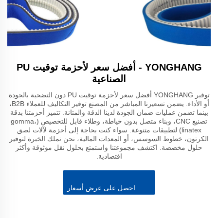
YONGHANG - أفضل سعر لأحزمة توقيت PU
الصناعية
توفير YONGHANG أفضل سعر لأحزمة توقيت PU دون التضحية بالجودة
أو الأداء. يضمن تسعيرنا المباشر من المصنع توفير التكاليف للعملاء B2B،
بينما تضمن عمليات ضمان الجودة لدينا الدقة والمتانة. تتميز أحزمتنا بدقة
تصنيع CNC، وبناء متصل بدون خياطة، وطلاء قابل للتخصيص (gomma،
linatex) لتطبيقات متنوعة. سواء كنت بحاجة إلى أحزمة لآلات لصق
الكرتون، خطوط السوسس، أو المعدات المالية، نحن نملك الخبرة لتوفير
حلول مخصصة. اكتشف مجموعتنا واستمتع بحلول نقل موثوقة وأكثر
اقتصادية.
احصل على عرض أسعار