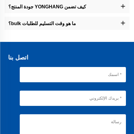
ليناتكس لتحقيق المتانة، مقاومة الاحتكاك، والتحكم في الاحتكاك. جميع
كيف تضمن YONGHANG جودة المنتج؟
المواد تتوافق مع المعايير الصناعية للنظافة والأداء.
لدينا عملية ضبط جودة صارمة تتضمن اختبار المواد، الفحوصات أثناء
الإنتاج، وتأكيد المنتج النهائي. مصنعنا مزود بأكثر من 50 آلة متقدمة ويحمل
ما هو وقت التسليم للطلبات bulk؟
أكثر من 50 براءة اختراع لتقنيات تصنيع مبتكرة.
فترات التسليم تعتمد على تعقيد الطلب، لكننا نقوم عادةً بالتسليم خلال 2-
4 أسابيع للطلبات القياسية و4-6 أسابيع للحلول المخصصة. قد تكون
الطلبات العاجلة متاحة بناءً على الطلب.
اتصل بنا