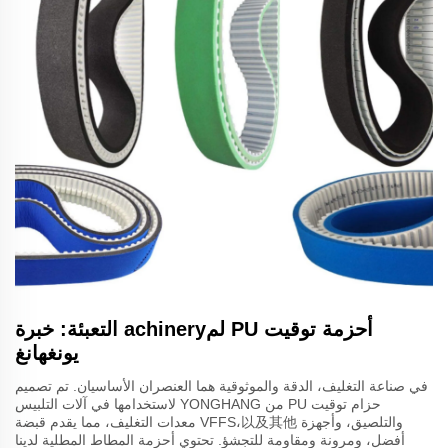
أحزمة توقيت PU لمachinery التعبئة: خبرة
يونغهانغ
في صناعة التغليف، الدقة والموثوقية هما العنصران الأساسيان. تم تصميم
حزام توقيت PU من YONGHANG لاستخدامها في آلات التلبيس
والتلصيق، وأجهزة VFFS،以及其他 معدات التغليف، مما يقدم قبضة
أفضل، ومرونة ومقاومة للتجشؤ. تحتوي أحزمة المطاط المطلية لدينا