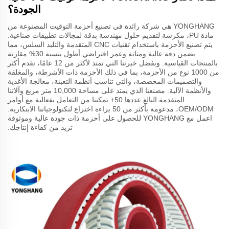
الجودة؟
YONGHANG هي شركة رائدة في تصنيع أحزمة التوقيت المصنوعة من
مادة PU، مكرسة لتقديم حلول مهندسة بدقة لمجالات تطبيقات صناعية.
يتم تصنيع الأحزمة باستخدام تقنيات CNC المتقدمة والتلبد السلس، مما
يضمن دقة عالية ومتانة وعمر افتراضي أطول بنسبة 30% مقارنة
بالمنتجات القياسية. وبفضل خبرتنا التي تمتد لأكثر من 12 عامًا، نقدم أكثر
من 1000 نوع من الأحزمة، بما في ذلك الأحزمة ذات الأشرطة، والمغلفة
والتصميمات المخصصة، والتي تناسب أنظمة التعبئة، معالجة الأغذية
والأنظمة الآلية. مصنعنا الذي يمتد على مساحة 10,000 متر مربع وآلاتنا
المتقدمة البالغ عددها 50+ تمكننا من التعامل بفعالية مع أوامر
OEM/ODM، مدعومة بأكثر من 50 براءة اختراع لتكنولوجياتنا الابتكارية.
اعمل مع YONGHANG للحصول على أحزمة ذات جودة عالية وموثوقة
تزيد من كفاءة إنتاجك.