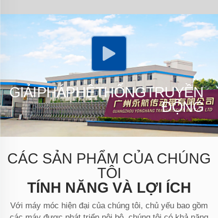
GIẢI PHÁP HỆ THỐNG TRUYỀN
ĐỘNG
CÁC SẢN PHẨM CỦA CHÚNG
TÔI
TÍNH NĂNG VÀ LỢI ÍCH
Với máy móc hiện đại của chúng tôi, chủ yếu bao gồm
các máy được phát triển nội bộ, chúng tôi có khả năng