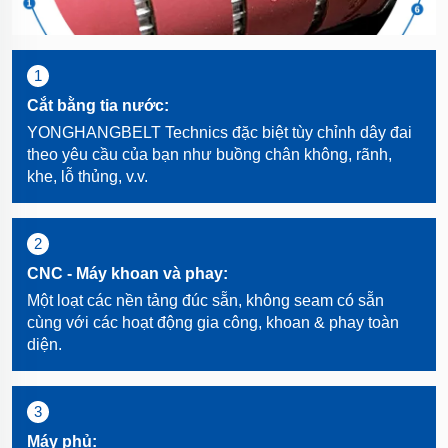
1
Cắt bằng tia nước:
YONGHANGBELT Technics đặc biệt tùy chỉnh dây đai
theo yêu cầu của bạn như buồng chân không, rãnh,
khe, lỗ thủng, v.v.
2
CNC - Máy khoan và phay:
Một loạt các nền tảng đúc sẵn, không seam có sẵn
cùng với các hoạt động gia công, khoan & phay toàn
diện.
3
Máy phủ: