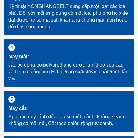
Kỹ thuật YONGHANGBELT cung cấp một loạt các loại
phủ. Đối với mỗi ứng dụng có một loại phủ phù hợp để
đạt được hệ số ma sát, khả năng chống mài mòn hoặc
độ dày mong muốn.
4
Máy mài:
các bộ đồng bộ polyurethane được làm theo yêu cầu
và bề mặt cộng với PU/lỗ /cao su/bọt/van chắn/đinh tán,
v.v.
5
Máy cắt:
Áp dụng quy trình đúc cao su một mảnh, không seam
không có mối nối, Cắt theo chiều rộng tùy chỉnh.