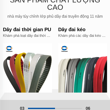
CAO
nhà máy tùy chỉnh lớp phủ dây đai truyền động 11 năm
Dây đai thời gian PU
Dây đai kéo
Khám phá loạt dây đai thời gian PU cao cấp được thiết kế cho độ chính xác và độ tin cậy. Khám phá hiệu suất tối ưu cho nhiều ứng dụng công nghiệp khác nhau.
Khám phá các dây đai kéo bền và đáng tin cậy của chúng tôi được thiết kế cho các ứng dụng kéo nặng. Dòng sản phẩm băng tải của chúng tôi được chế tạo để có hiệu suất vượt trội và độ bền lâu dài.
03
06