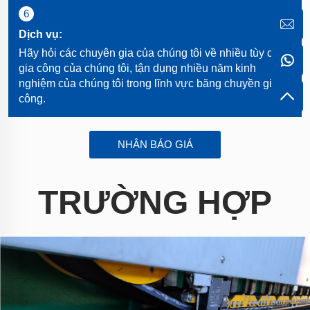
6
Dịch vụ:
Hãy hỏi các chuyên gia của chúng tôi về nhiều tùy chọn
gia công của chúng tôi, tận dụng nhiều năm kinh
nghiệm của chúng tôi trong lĩnh vực băng chuyền gia
công.
NHẬN BÁO GIÁ
TRƯỜNG HỢP