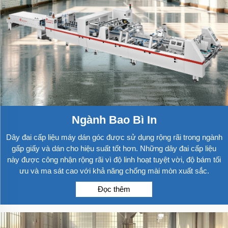
Ngành Bao Bì In
Dây đai cấp liệu máy dán góc được sử dụng rộng rãi trong ngành
gấp giấy và dán cho hiệu suất tốt hơn. Những dây đai cấp liệu
này được công nhận rộng rãi vì độ linh hoạt tuyệt vời, độ bám tối
ưu và ma sát cao với khả năng chống mài mòn xuất sắc.
Đọc thêm