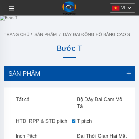
VI
TRANG CHỦ
/
SẢN PHẨM
/
DÂY ĐAI ĐỒNG HỒ BẰNG CAO SU
Bước T
SẢN PHẨM
Tất cả
Bộ Dây Đai Cam Mô
Tả
HTD, RPP & STD pitch
T pitch
Inch Pitch
Đai Thời Gian Hai Mặt