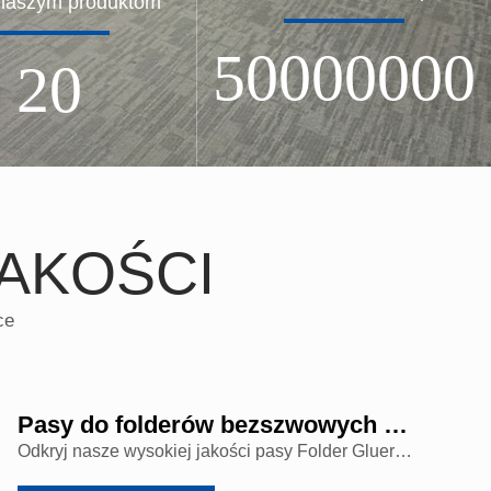
 naszym produktom
50000000
20
AKOŚCI
ce
Pasy do folderów bezszwowych do transmisji pokryte gumowym płaskim pasem
P
Odkryj nasze wysokiej jakości pasy Folder Gluer zaprojektowane do zastosowań w maszynach pakujących. Zaufaj Yonghang Transmission dla precyzyjnych i niezawodnych rozwiązań pasowych.