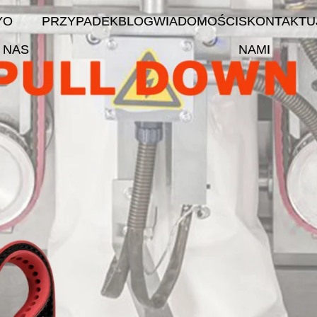
Y
O
PRZYPADEK
BLOG
WIADOMOŚCI
SKONTAKTUJ
NAS
NAMI