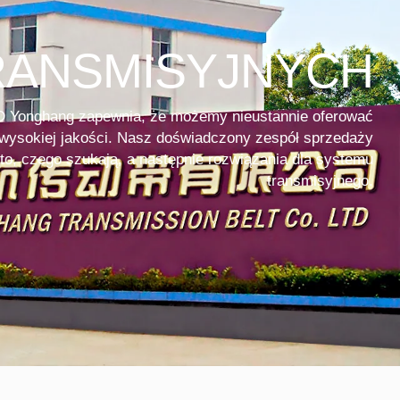
RANSMISYJNYCH
D Yonghang zapewnia, że możemy nieustannie oferować
wysokiej jakości. Nasz doświadczony zespół sprzedaży
to, czego szukają, a następnie rozwiązania dla systemu
transmisyjnego.