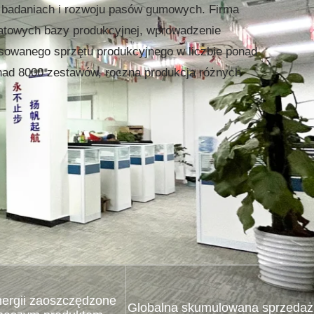
badaniach i rozwoju pasów gumowych. Firma
towych bazy produkcyjnej, wprowadzenie
sowanego sprzętu produkcyjnego w liczbie ponad
ponad 8000 zestawów, roczna produkcja różnych
nergii zaoszczędzone
Globalna skumulowana sprzedaż