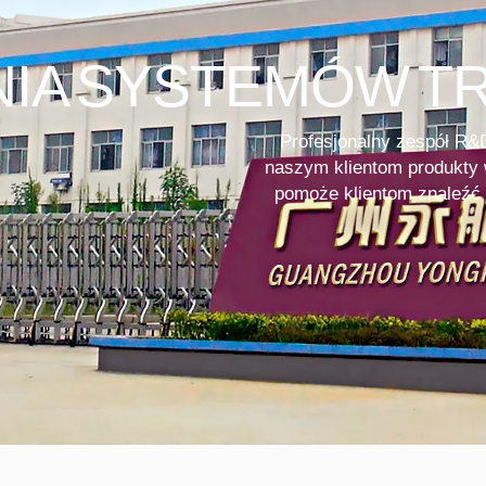
IA SYSTEMÓW T
Profesjonalny zespół R&
naszym klientom produkty 
pomoże klientom znaleźć 