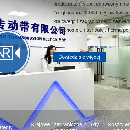
producentem skoncentrowanym na 
Yonghang ma 10000 metrów kwadra
krajowego i zagranicznego zaawan
50 jednostek, i tak dalej. Forma 
typów......
Dowiedz się więcej
Krajowe i zagraniczne punkty
Koszty e
atenty