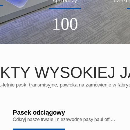
sprzedaży
dzięki
100
KTY WYSOKIEJ J
1-letnie paski transmisyjne, powłoka na zamówienie w fabry
Pasek odciągowy
Odkryj nasze trwałe i niezawodne pasy haul off zaprojektowane do ciężkich zastosowań transportowych. Nasza gama pasów przenośnikowych jest zaprojektowana dla doskonałej wydajności i długowieczności.