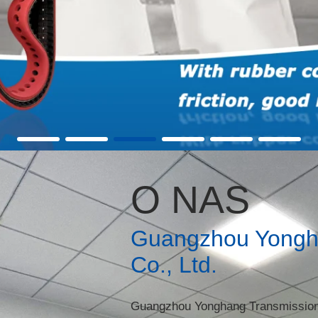
O NAS
Guangzhou Yongha
Co., Ltd.
Guangzhou Yonghang Transmission B