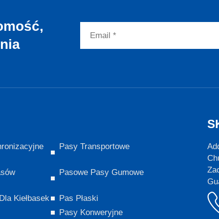
omość,
ania
S
ronizacyjne
Pasy Transportowe
Add
Ch
Za
asów
Pasowe Pasy Gumowe
Gu
la Kiełbasek
Pas Płaski
Pasy Konweryjne