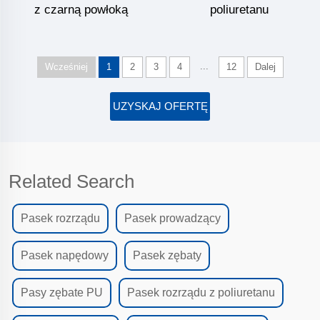
z czarną powłoką
poliuretanu
...
Wcześniej
1
2
3
4
12
Dalej
UZYSKAJ OFERTĘ
Related Search
Pasek rozrządu
Pasek prowadzący
Pasek napędowy
Pasek zębaty
Pasy zębate PU
Pasek rozrządu z poliuretanu