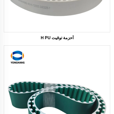
أحزمة توقيت H PU