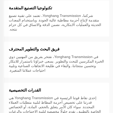
تكنولوجيا التصنيع المتقدمة
شركتنا، Yonghang Transmission، تعتمد على تقنية تصنيع
متقدمة لإنتاج أحزمة مطاطية عالية الجودة. وباستخدام المعدات
الحديثة والعمليات الابتكارية، نضمن الدقة والاتساق في كل حزام
ننتجه.
فريق البحث والتطوير المحترف
في Yonghang Transmission، نفتخر بفريق من المهنيين ذوي
الخبرة المكرسين للبحث والتطوير. يسعى خبراؤنا باستمرار للابتكار
وتحسين منتجاتنا، والبقاء في طليعة الاتجاهات الصناعية وتلبية
احتياجات عملائنا المتغيرة.
القدرات التخصيصية
إحدى نقاط قوتنا الرئيسية في Yonghang Transmission هي
قدرتنا على تخصيص أحزمة المطاط لتلبية متطلبات العملاء
المحددة. سواء كان الأمر يتعلق بالحجم، المادة، أو الخصائص
الخاصة بالتطبيق، نقدم حلولًا مخصصة لتلبية الاحتياجات والرغبات