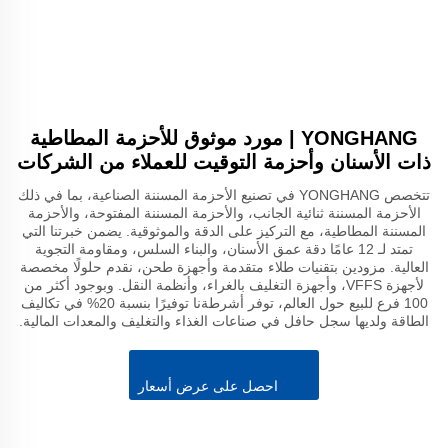
YONGHANG | مورد موثوق للأحزمة المطاطية
ذات الأسنان وأحزمة التوقيت للعملاء من الشركات
تتخصص YONGHANG في تصنيع الأحزمة المسننة الصناعية، بما في ذلك
الأحزمة المسننة ثنائية الجانب، والأحزمة المسننة المفتوحة، والأحزمة
المسننة المطاطية، مع التركيز على الدقة والموثوقية. يضمن خبرتنا التي
تمتد لـ 12 عامًا دقة عمق الأسنان، والبناء السلس، ومقاومة التجوية
العالية. مزودين بتقنيات طلاء متقدمة وأجهزة طحن، نقدم حلولًا مخصصة
لأجهزة VFFS، وأجهزة التغليف بالغراء، وأنظمة النقل. وبوجود أكثر من
100 فرع للبيع حول العالم، توفر أشرطةنا توفيرًا بنسبة 20% في تكاليف
الطاقة ولديها سجل حافل في صناعات الغذاء والتغليف والمعدات المالية.
احصل على عرض أسعار