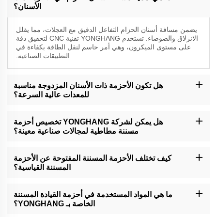
الأسنان؟
يضمن مسافة أسنان الحزام التفاعل الدقيق مع العجلات، مما يقلل
الانزلاق والضوضاء. تستخدم YONGHANG تقنية CNC لتحقيق دقة
على مستوى الميكرون، وهي أمر حاسم لنقل الطاقة بكفاءة في
التطبيقات الصناعية.
هل تكون الأحزمة ذات الأسنان المزدوجة مناسبة
للمعدات عالية السرعة؟
نعم، تم تصميم أحزمتنا ذات الأسنان المزدوجة للاستخدام عالي السرعة،
مع بناء سلس ومواد مقاومة للحرارة لتحمل العمليات الشاقة.
هل يمكن لشركة YONGHANG تخصيص أحزمة
مسننة مطاطية لمجالات صناعية معينة؟
بالتأكيد. نقدم طبقات مخصصة (على سبيل المثال، المطاط الصالح
للاستهلاك الغذائي)، وملفات أسنان وأبعاد لتلبية المتطلبات الخاصة
كيف تختلف الأحزمة المسننة المفتوحة عن الأحزمة
بالصناعة، مثل معايير النظافة في تغليف الأغذية.
المسننة القياسية؟
الحزام ذو الأسنان المفتوح هو غير منتهٍ ومثالي للنقل على مسافات
طويلة، ويقدم مرونة وسهولة التركيب. تحتوي أحزمة YONGHANG
ما هي المواد المستخدمة في أحزمة القيادة المسننة
المفتوحة على بناء من المطاط القوي للمحيطات القاسية.
الخاصة بـ YONGHANG؟