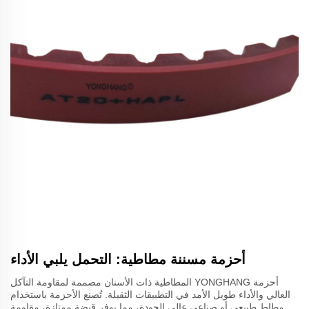
أحزمة مسننة مطاطية: التحمل يلبي الأداء
أحزمة YONGHANG المطاطية ذات الأسنان مصممة لمقاومة التآكل
العالي والأداء طويل الأمد في التطبيقات الثقيلة. تُصنع الأحزمة باستخدام
مطاط طبيعي أو صناعي عالي الجودة، مما يوفر قبضة ممتازة، مقاومة