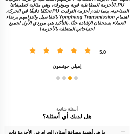
لية لتطبيقاتنا
المستوية متعددة الاستخدامات وتؤدي بشكل استثنا
أحزمة التوقيت PU تحكمًا دقيقًا في الحركة.
Yongh بالتفاصيل والتزامهم برضاء
كان فريق ng Transmission
دي الأول لجميع
أرشدونا إلى الحلول المناسبة للأحزمة وفقًا لاحتياجاتن
أن أكون أكثر سعادة بخدمتهم!
5.0
ديفيد تومسون
أسئلة شائعة
هل لديك أي أسئلة؟
ما هي أهمية مسافة أسنان الحزام في الأحزمة ذات