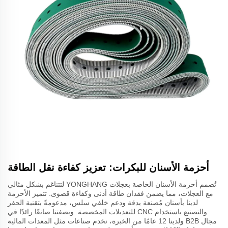
أحزمة الأسنان للبكرات: تعزيز كفاءة نقل الطاقة
تُصمم أحزمة الأسنان الخاصة بعجلات YONGHANG لتتناغم بشكل مثالي
مع العجلات، مما يضمن فقدان طاقة أدنى وكفاءة قصوى. تتميز الأحزمة
لدينا بأسنان مُصنعة بدقة ودعم خلفي سلس، مدعومةً بتقنية الحفر
والتصنيع باستخدام CNC للتعديلات المخصصة. وبصفتنا صانعًا رائدًا في
مجال B2B ولدينا 12 عامًا من الخبرة، نخدم صناعات مثل المعدات المالية