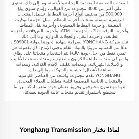
المعدات التصنيعية المتقدمة المحلية والأجنبية، وما إلى ذلك. تحتوي
على أكثر من 8000 مجموعة من القوالب، وإنتاج سنوي يبلغ
500,000 من مختلف أنواع أحزمة المطاط. تشمل المنتجات
الرئيسية سلسلة منتجات أحزمة المطاط، مثل أحزمة التوقيت
المغلفة، وأحزمة المطاط المستوية، وأحزمة نقل المطاط،
وأحزمة التوقيت PU، وأحزمة الـ ATM، وأحزمة السosis، وأحزمة
الطابعة، وأحزمة النقل، والعجلات الدوارة، وما إلى ذلك.
تنفذ شركة YONGHANG بصرامة شهادة الجودة الدولية IS09001،
بدءًا من التصميم مرورًا بالمواد الخام وحتى الإنتاج، كل تفصيلة هي
تميز، فقط من أجل جودة عالية! يتم استخدام منتجاتنا على نطاق
واسع في معدات طباعة الكرتون والتغليف، ومعدات سحب الأنابيب
والأسلاك الكهربائية، ومعدات تغليف الأفلام الغذائية، ومعدات
صناعة الأشغال الخشبية والشوكة، وما إلى ذلك.
YONGHANG تقدم مجموعة واسعة من العناصر القياسية
والمنتجات الخاصة المصممة لتلبية متطلبات العملاء المحددة.
لدينا مهندسون محترفون وفريق ضمان جودة ماهر للتأكد من أننا
نستطيع باستمرار تقديم منتجات عالية الجودة لعملائنا.
لماذا تختار Yonghang Transmission