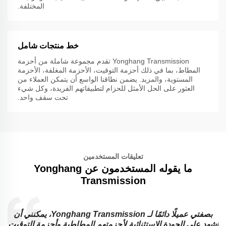
المختلفة.
خط منتجات شامل
Yonghang Transmission تقدم مجموعة شاملة من أحزمة
المطاط، بما في ذلك أحزمة التوقيت، الأحزمة المغلفة، الأحزمة
المستوية، والمزيد. يضمن نطاقنا الواسع أن يتمكن العملاء من
العثور على الحل الأمثل للحزام لتطبيقاتهم الفريدة، وكل شيء
تحت سقف واحد.
تعليقات المستخدمين
ما يقوله المستخدمون عن Yonghang
Transmission
بصفتي عميلًا دائمًا لـ Yonghang Transmission، يمكنني أن
تجاوزت hang Transmission
 وأحزمة التوقيت
المطاط المستوية وأحزمة الجر المطاطية التي يقدمو