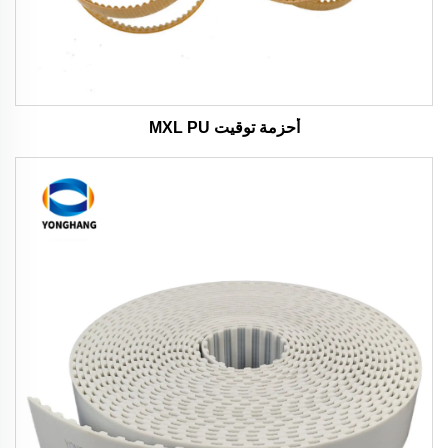
أحزمة توقيت MXL PU