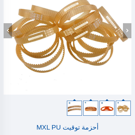
أحزمة توقيت MXL PU