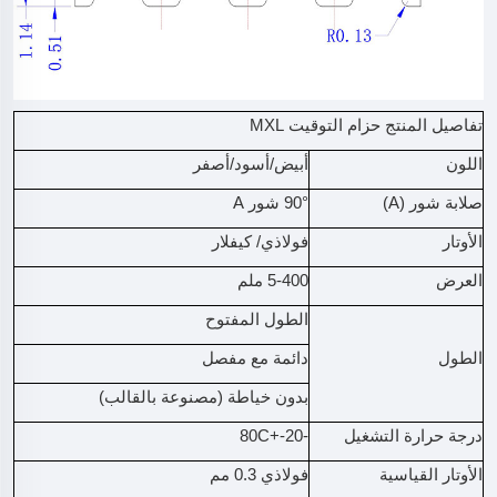
تفاصيل المنتج حزام التوقيت MXL
اللون
أبيض/أسود/أصفر
صلابة شور (A)
90° شور A
الأوتار
فولاذي/ كيفلار
العرض
5-400 ملم
الطول المفتوح
الطول
دائمة مع مفصل
بدون خياطة (مصنوعة بالقالب)
درجة حرارة التشغيل
-20-+80C
الأوتار القياسية
فولاذي 0.3 مم