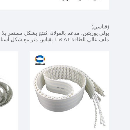
(قياسي)
بولي يوريثين، مدعم بالفولاذ، مُنتج بشكل مستمر بلا ن
ملف عالي الطاقة T & AT بقياس متر مع شكل أسنان ذي شكل هرمي.