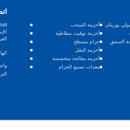
اتص
ولي يوريثان
أحزمة السحب
الإب
أحزمة توقيت مطاطية
الغر
جة السجق
حزام مسطح
أحزمة النقل
الها
أحزمة معالجة متخصصة
وات
معدات تصنيع الحزام
البر