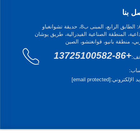
ل بنا
Add: الطابق الرابع، المبنى ب8، حديقة تشوانغباو
داعية، المنطقة الصناعية الفيدرالية، طريق يوشان
بي، منطقة بانيو، قوانغتشو، الصين
+86-13725100582
تف:
ساب:
يد الإلكتروني:
[email protected]