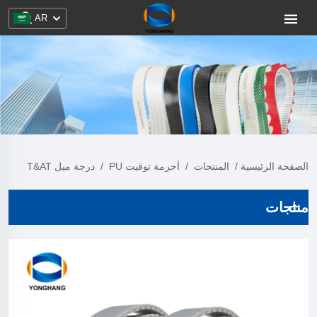
AR
الصفحة الرئيسية
/
المنتجات
/
أحزمة توقيت PU
/
درجة ميل T&AT
منتجات