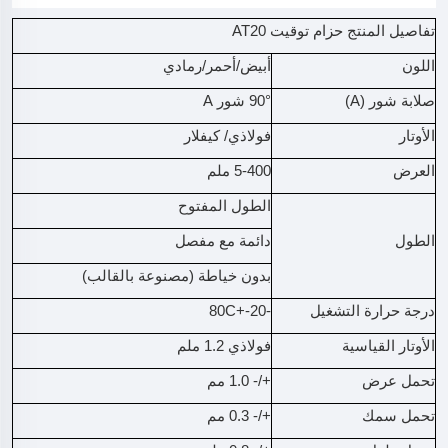
تفاصيل المنتج حزام توقيت AT20
اللون
أبيض/أحمر/رمادي
صلابة شور (A)
90° شور A
الأوتار
فولاذي/ كيفلار
العرض
5-400 ملم
الطول المفتوح
الطول
دائمة مع مفصل
بدون خياطة (مصنوعة بالقالب)
درجة حرارة التشغيل
-20-+80C
الأوتار القياسية
فولاذي 1.2 ملم
تحمل عرض
+/- 1.0 مم
تحمل سمك
+/- 0.3 مم