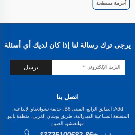
أحزمة مسطحة
يرجى ترك رسالة لنا إذا كان لديك أي أسئلة
يرسل
اتصل بنا
Add: الطابق الرابع، المبنى B8، حديقة تشوانغباو الإبداعية،
المنطقة الصناعية الفيدرالية، طريق يوشان الغربي، منطقة بانيو،
قوانغتشو، الصين
+86-13725100582