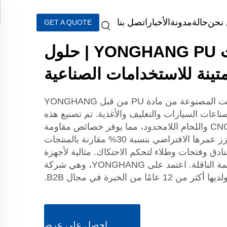
نحن
حالة
مدونة
الأخبار
اتصل بنا
GET A QUOTE
أحزمة توقيت YONGHANG PU | حلول
تينة للاستخدامات الصناعية
تم تصميم أحزمة التوقيت المصنوعة من مادة PU من قبل YONGHANG
ناعات السيارات والتغليف والأغذية. تم تصنيع هذه
الأحزمة باستخدام تقنية CNC واللحام اللامحدود، مما يوفر خصائص مقاومة
الشيخوخة والارتداء ويعزز عمرها الافتراضي بنسبة 30% مقارنة بالمنتجات
ادق وفتحات وطلاء لتحكم الاحتكاك. مثالية لأجهزة
VFFS وأجهزة الغراء والأنظمة الناقلة. اعتمد على YONGHANG، وهي شركة
عامًا من الخبرة في مجال B2B.
احصل على عرض أسعار