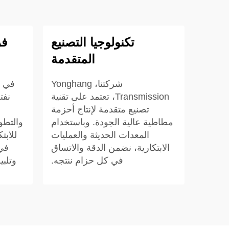
تكنولوجيا التصنيع
فر
المتقدمة
شركتنا، Yonghang
Transmission، تعتمد على تقنية
نفت
تصنيع متقدمة لإنتاج أحزمة
مطاطية عالية الجودة. وباستخدام
والتطو
المعدات الحديثة والعمليات
للابت
الابتكارية، نضمن الدقة والاتساق
في 
في كل حزام ننتجه.
وتلبي