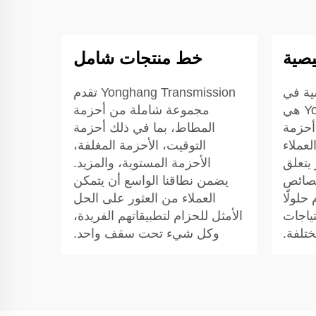
يصية
خط منتجات شامل
ية في
Yonghang Transmission تقدم
Yonghang Transmission هي
مجموعة شاملة من أحزمة
أحزمة
المطاط، بما في ذلك أحزمة
لعملاء
التوقيت، الأحزمة المغلفة،
 يتعلق
الأحزمة المستوية، والمزيد.
خصائص
يضمن نطاقنا الواسع أن يتمكن
حلولًا
العملاء من العثور على الحل
ياجات
الأمثل للحزام لتطبيقاتهم الفريدة،
ختلفة.
وكل شيء تحت سقف واحد.