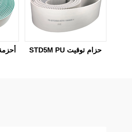
حزام توقيت STD5M PU
أحزمة تو