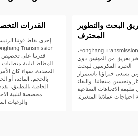
يق البحث والتطوير
القدرات التخص
المحترف
إحدى نقاط قوتنا الرئيس
في Yonghang Transmission،
قدرتنا على تخصيص 
خر بفريق من المهنيين ذوي
المطاط لتلبية متطلبات ا
الخبرة المكرسين للبحث
المحددة. سواء كان الأمر
ير. يسعى خبراؤنا باستمرار
بالحجم، المادة، أو ال
كار وتحسين منتجاتنا، والبقاء
الخاصة بالتطبيق، نقدم 
طليعة الاتجاهات الصناعية
مخصصة لتلبية الاحت
ة احتياجات عملائنا المتغيرة.
والرغبات الم