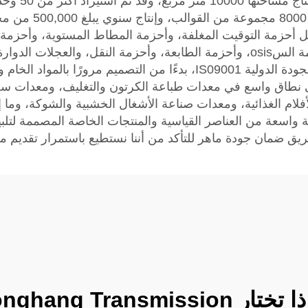
المطاط. تمتل
والأجنبية، وما إلى
تنفذ شركة YONGHANG بصرامة شهادة الجودة الدولية IS09001، بدءًا من
لى نطاق واسع في معدات طباعة الكرتون والتغليف، ومعدات سحب
أفلام الغذائية، ومعدات صناعة الأشغال الخشبية والشوكة، وما إ
ق ضمان جودة ماهر للتأكد من أننا نستطيع باستمرار تقديم منتج
ار Yonghang Transmission