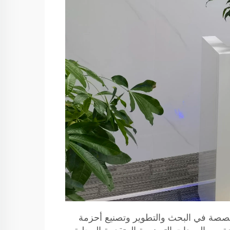
Guangzhou Yonghang T. في عام 2014، وهي شركة متخصصة في البحث والتطوير وتصنيع أحزمة