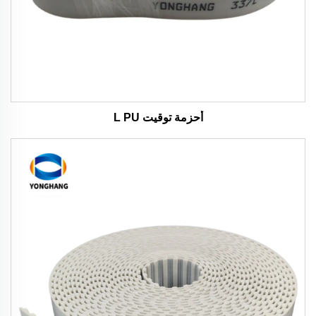
أحزمة توقيت L PU