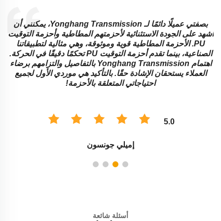
بصفتي عميلًا دائمًا لـ Yonghang Transmission، يمكنني أن
ة
أشهد على الجودة الاستثنائية لأحزمتهم المطاطية وأحزمة التوقيت
ا
PU. الأحزمة المطاطية قوية وموثوقة، وهي مثالية لتطبيقاتنا
ا
الصناعية، بينما تقدم أحزمة التوقيت PU تحكمًا دقيقًا في الحركة.
اهتمام Yonghang Transmission بالتفاصيل والتزامهم برضاء
العملاء يستحقان الإشادة حقًا. بالتأكيد هي موردي الأول لجميع
احتياجاتي المتعلقة بالأحزمة!
5.0
إميلي جونسون
أسئلة شائعة