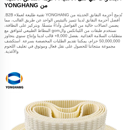
من YONGHANG
تُدمج أحزمة النقانق الحديثة من YONGHANG تقنية طليعة لعملاء B2B.
أفضل أحزمة النقانق لدينا تتميز بالتيئيس الواحد عن طريق القالب، مما
يضمن اتصالات خالية من الفواصل وأداءً متسقًا. وبتركيز على النظافة،
نستخدم طبقات من الليناتكس والgom المطاط الطبيعي لتتوافق مع
متطلبات السلامة الغذائية. بفضل 8,000+ قالب لدينا وإنتاج سنوي يتجاوز
50,000,000 حزام، يمكننا تقديم الطلبات المخصصة بسرعة. استكشف
مجموعة منتجاتنا للحصول على نقل فعال وموثوق في تغليف اللحوم
والأغذية.