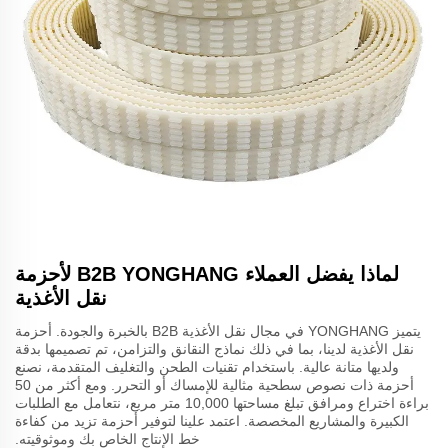
لماذا يفضل العملاء B2B YONGHANG لأحزمة
نقل الأغذية
يتميز YONGHANG في مجال نقل الأغذية B2B بالخبرة والجودة. أحزمة
نقل الأغذية لدينا، بما في ذلك نماذج النقانق والتزامن، تم تصميمها بدقة
ولديها متانة عالية. باستخدام تقنيات الطحن والتغليف المتقدمة، نصنع
أحزمة ذات نصوص سطحية مثالية للإمساك أو التحرر. ومع أكثر من 50
براءة اختراع ومرافق تبلغ مساحتها 10,000 متر مربع، نتعامل مع الطلبات
الكبيرة والمشاريع المخصصة. اعتمد علينا لتوفير أحزمة تزيد من كفاءة
خط الإنتاج الخاص بك وموثوقيته.