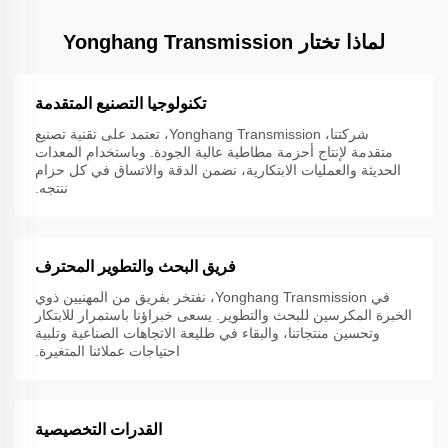
لماذا تختار Yonghang Transmission
تكنولوجيا التصنيع المتقدمة
شركتنا، Yonghang Transmission، تعتمد على تقنية تصنيع
متقدمة لإنتاج أحزمة مطاطية عالية الجودة. وباستخدام المعدات
الحديثة والعمليات الابتكارية، نضمن الدقة والاتساق في كل حزام
ننتجه.
فريق البحث والتطوير المحترف
في Yonghang Transmission، نفتخر بفريق من المهنيين ذوي
الخبرة المكرسين للبحث والتطوير. يسعى خبراؤنا باستمرار للابتكار
وتحسين منتجاتنا، والبقاء في طليعة الاتجاهات الصناعية وتلبية
احتياجات عملائنا المتغيرة.
القدرات التخصيصية