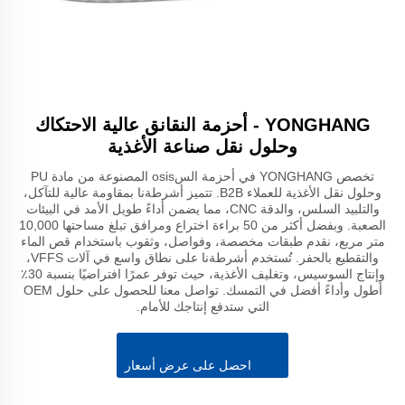
YONGHANG - أحزمة النقانق عالية الاحتكاك
وحلول نقل صناعة الأغذية
تخصص YONGHANG في أحزمة السosis المصنوعة من مادة PU
وحلول نقل الأغذية للعملاء B2B. تتميز أشرطةنا بمقاومة عالية للتآكل،
والتلبيد السلس، والدقة CNC، مما يضمن أداءً طويل الأمد في البيئات
الصعبة. وبفضل أكثر من 50 براءة اختراع ومرافق تبلغ مساحتها 10,000
متر مربع، نقدم طبقات مخصصة، وفواصل، وثقوب باستخدام قص الماء
والتقطيع بالحفر. تُستخدم أشرطةنا على نطاق واسع في آلات VFFS،
وإنتاج السوسيس، وتغليف الأغذية، حيث توفر عمرًا افتراضيًا بنسبة 30٪
أطول وأداءً أفضل في التمسك. تواصل معنا للحصول على حلول OEM
التي ستدفع إنتاجك للأمام.
احصل على عرض أسعار