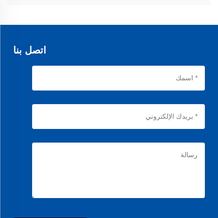
نعم، نحن متخصصون في أحزمة سحب VFFS ذات طبقات احتكاك عالية
لتعبئة الحزم بكفاءة.
اتصل بنا