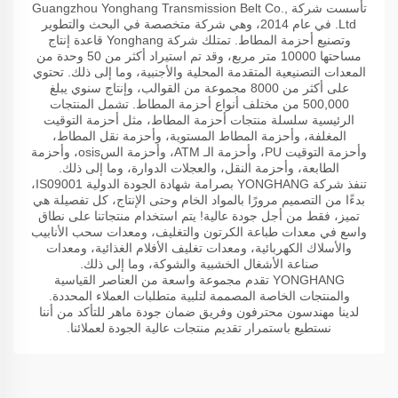
تأسست شركة Guangzhou Yonghang Transmission Belt Co.,
Ltd. في عام 2014، وهي شركة متخصصة في البحث والتطوير
وتصنيع أحزمة المطاط. تمتلك شركة Yonghang قاعدة إنتاج
مساحتها 10000 متر مربع، وقد تم استيراد أكثر من 50 وحدة من
المعدات التصنيعية المتقدمة المحلية والأجنبية، وما إلى ذلك. تحتوي
على أكثر من 8000 مجموعة من القوالب، وإنتاج سنوي يبلغ
500,000 من مختلف أنواع أحزمة المطاط. تشمل المنتجات
الرئيسية سلسلة منتجات أحزمة المطاط، مثل أحزمة التوقيت
المغلفة، وأحزمة المطاط المستوية، وأحزمة نقل المطاط،
وأحزمة التوقيت PU، وأحزمة الـ ATM، وأحزمة السosis، وأحزمة
الطابعة، وأحزمة النقل، والعجلات الدوارة، وما إلى ذلك.
تنفذ شركة YONGHANG بصرامة شهادة الجودة الدولية IS09001،
بدءًا من التصميم مرورًا بالمواد الخام وحتى الإنتاج، كل تفصيلة هي
تميز، فقط من أجل جودة عالية! يتم استخدام منتجاتنا على نطاق
واسع في معدات طباعة الكرتون والتغليف، ومعدات سحب الأنابيب
والأسلاك الكهربائية، ومعدات تغليف الأفلام الغذائية، ومعدات
صناعة الأشغال الخشبية والشوكة، وما إلى ذلك.
YONGHANG تقدم مجموعة واسعة من العناصر القياسية
والمنتجات الخاصة المصممة لتلبية متطلبات العملاء المحددة.
لدينا مهندسون محترفون وفريق ضمان جودة ماهر للتأكد من أننا
نستطيع باستمرار تقديم منتجات عالية الجودة لعملائنا.