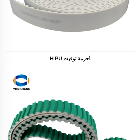
أحزمة توقيت H PU