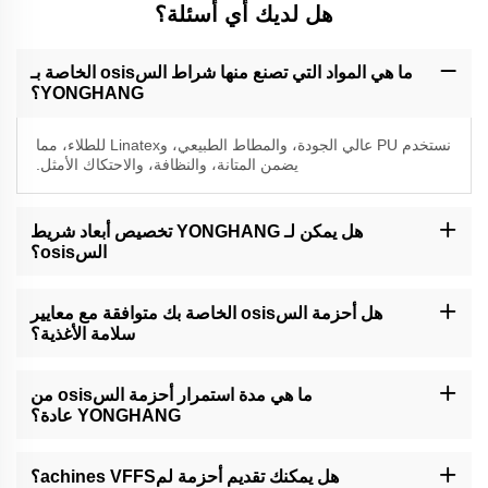
هل لديك أي أسئلة؟
ما هي المواد التي تصنع منها شراط السosis الخاصة بـ
YONGHANG؟
نستخدم PU عالي الجودة، والمطاط الطبيعي، وLinatex للطلاء، مما
يضمن المتانة، والنظافة، والاحتكاك الأمثل.
هل يمكن لـ YONGHANG تخصيص أبعاد شريط
السosis؟
نعم، تتيح لنا تقنية التصنيع باستخدام الحاسوب (CNC)، قطع المياه النفاثة،
والآلات القاطعة تخصيص دقيق لعرض الأحزمة، والحزوز، والحواجز،
هل أحزمة السosis الخاصة بك متوافقة مع معايير
والثقوب.
سلامة الأغذية؟
نعم، جميع الأحزمة مصممة لبيئات صحية، مع بناء سلس وطلاء يصلح
للاستخدام الغذائي.
ما هي مدة استمرار أحزمة السosis من
YONGHANG عادة؟
تقدم أحزمةنا متوسط عمر افتراضي بنسبة 30٪ أطول من المعايير
الصناعية، بفضل التكنولوجيا المتقدمة في التحلية والمواد.
هل يمكنك تقديم أحزمة لمachines VFFS؟