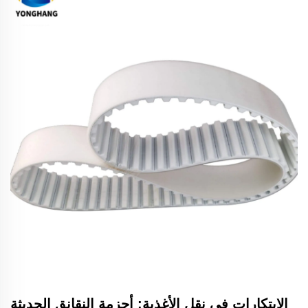
الابتكارات في نقل الأغذية: أحزمة النقانق الحديثة