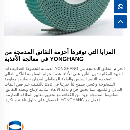
المزايا التي توفرها أحزمة النقانق المدمجة من
YONGHANG في معالجة الأغذية
الحزام النقانق المدمجة من YONGHANG مصممة للخطوط الغذائية ذات
القيود المكانية دون التأثير على الأداء. هذه الحزام المقاومة للتآكل العالي
تستخدم التلبيد السلس والطلاء المطاطي لضمان خصائص مقاومة
الشيخوخة وكسر. يسمح لنا خبرتنا في B2B بالتكيف عبر قص النفاث
المائي والتلميع، مما يخلق حزام بدقة الأبعاد. مثالية لإنتاج وتعبئة النقانق،
تصاميمنا المدمجة تزيد من الكفاءة مع تحقيق معايير النظافة الصارمة.
اعمل مع YONGHANG للحصول على حلول ناقلة مبتكرة.