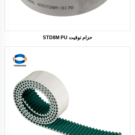
حزام توقيت STD8M PU