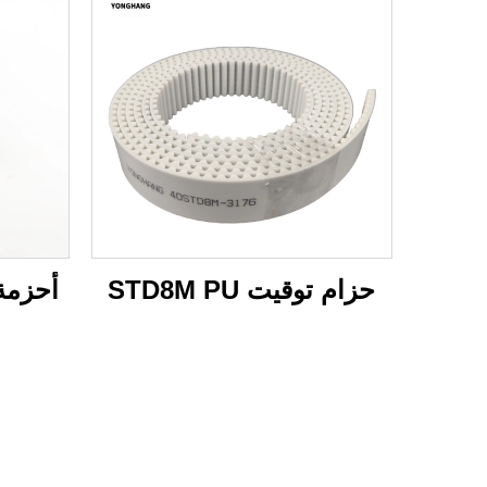
حزام توقيت STD8M PU
أحزمة تو