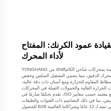
قيادة عمود الكرنك: المفتاح
لأداء المحرك
تُصمَّم أحزمة الأسنان الخاصة بمحركات شاحن الكامshaft من YONGHANG
لمحرك الدقيق، مما يضمن التشغيل السلس وخفض
مطاط المقاوم للحرارة ومع أسنان ذات دقة عالية،
الحرارة العالية والحمولات الثقيلة في المحركات
السياراتية والصناعية. كمصنع معتمد حسب معايير ISO، نقدم تحكمًا صارمًا في
ص، بما في ذلك التصاميم ذات القنوات والطبقات
المعززة. اعتمد على خبرتنا التي تمتد لـ 12 عامًا وشراكاتنا العالمية B2B للحصول