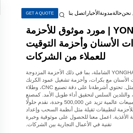
نحن
حالة
مدونة
الأخبار
اتصل بنا
GET A QUOTE
YONGHANG | مورد موثوق للأحزمة
ت الأسنان وأحزمة التوقيت
للعملاء من الشركات
اكتشف نطاق أحزمة YONGHANG الشاملة، بما في ذلك الأحزمة المزدوجة
ت الأسنان مع بكرات، وأحزمة تشغيل عمود الكرنك
المصممة لنقل الطاقة الأمثل. تحتوي أشرطةنا على دقة تصنيع CNC، وطلاء
 والتلدين السلس لتحقيق أداء طويل الأمد. كمصنع
معتمد حسب معيار ISO وبمبيعات عالمية تزيد عن 500,000 وحدة، نقدم حلولًا
حزمة لتطبيقات ثقيلة مثل أنظمة السحب وإعداد
الأغذية. اعمل معنا للحصول على موثوقية وخبرة
تقنية في الأعمال التجارية بين الشركات.