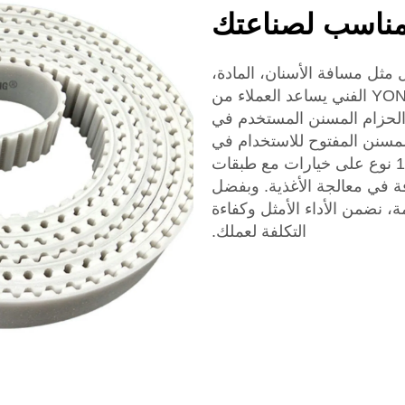
المناسب لصناعتك
مثل مسافة الأسنان، المادة،
ومتطلبات التطبيق بعين الاعتبار. فريق YONGHANG الفني يساعد العملاء من
 الحزام المسنن المستخدم في
مسنن المفتوح للاستخدام في
الزراعة. يحتوي تشكيلة حزامنا التي تتجاوز 1000 نوع على خيارات مع طبقات
لٍ أو PU لضمان النظافة في معالجة الأغذية. وبفضل
مة، نضمن الأداء الأمثل وكفاءة
التكلفة لعملك.