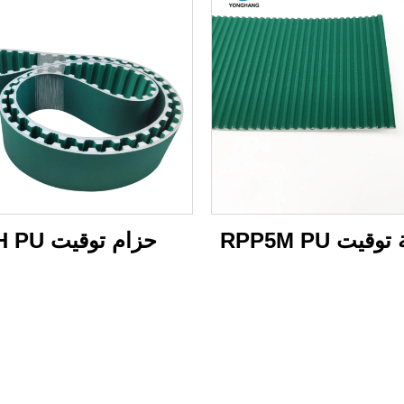
قيت RPP5M PU
حزام توقيت XH PU