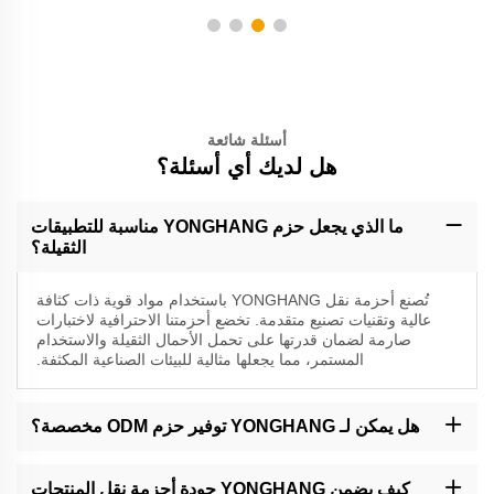
أسئلة شائعة
هل لديك أي أسئلة؟
ما الذي يجعل حزم YONGHANG مناسبة للتطبيقات
الثقيلة؟
تُصنع أحزمة نقل YONGHANG باستخدام مواد قوية ذات كثافة
عالية وتقنيات تصنيع متقدمة. تخضع أحزمتنا الاحترافية لاختبارات
صارمة لضمان قدرتها على تحمل الأحمال الثقيلة والاستخدام
المستمر، مما يجعلها مثالية للبيئات الصناعية المكثفة.
هل يمكن لـ YONGHANG توفير حزم ODM مخصصة؟
بالتأكيد. تتيح لنا خدمات ODM تطوير أحزمة نقل مخصصة وفقًا لمتطلباتك
الخاصة. سيتعاون فريق خبرائنا معك من المفهوم وحتى الإنتاج، لضمان أن
كيف يضمن YONGHANG جودة أحزمة نقل المنتجات