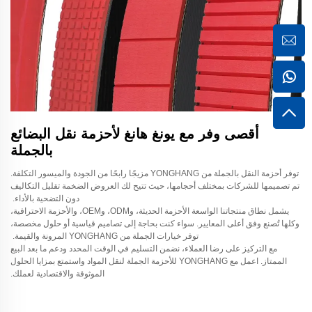
أقصى وفر مع يونغ هانغ لأحزمة نقل البضائع
بالجملة
توفر أحزمة النقل بالجملة من YONGHANG مزيجًا رابحًا من الجودة والميسور التكلفة.
تم تصميمها للشركات بمختلف أحجامها، حيث تتيح لك العروض الضخمة تقليل التكاليف
دون التضحية بالأداء.
يشمل نطاق منتجاتنا الواسعة الأحزمة الحديثة، وODM، وOEM، والأحزمة الاحترافية،
وكلها تُصنع وفق أعلى المعايير. سواء كنت بحاجة إلى تصاميم قياسية أو حلول مخصصة،
توفر خيارات الجملة من YONGHANG المرونة والقيمة.
مع التركيز على رضا العملاء، نضمن التسليم في الوقت المحدد ودعم ما بعد البيع
الممتاز. اعمل مع YONGHANG للأحزمة الجملة لنقل المواد واستمتع بمزايا الحلول
الموثوقة والاقتصادية لعملك.