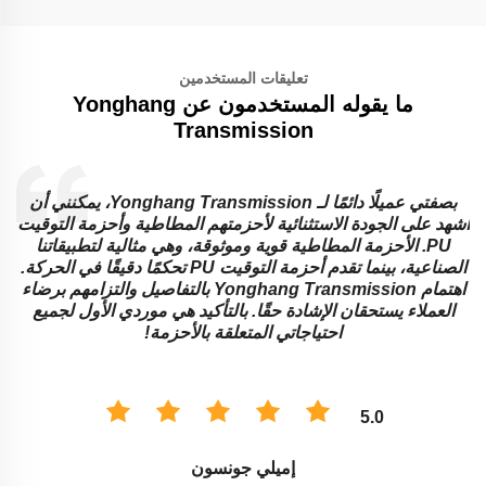
تعليقات المستخدمين
ما يقوله المستخدمون عن Yonghang
Transmission
Y، يمكنني أن
تجاوزت Yonghang Transmission توقعاتي بفضل أحزمة
وقيت
المطاط المستوية وأحزمة الجر المطاطية التي يقدمونها. الأحزمة
ا
المستوية متعددة الاستخدامات وتؤدي بشكل استثنائي في مختلف
في الحركة.
التطبيقات، بينما توفر أحزمة الجر الالتصاق اللازم لمinery
م برضاء
كان فريق Yonghang Transmission محترفًا ومتمكناً، حيث
يع
أرشدونا إلى الحلول المناسبة للأحزمة وفقًا لاحتياجاتنا. لا يمكنني
أن أكون أكثر سعادة بخدمتهم!
5.0
ديفيد تومسون