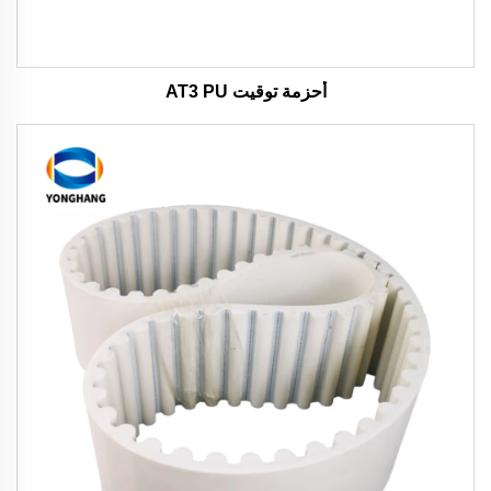
أحزمة توقيت AT3 PU