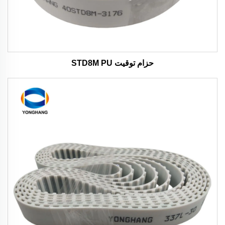
حزام توقيت STD8M PU