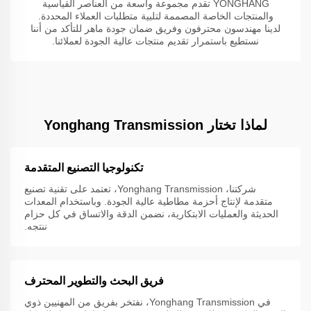
YONGHANG تقدم مجموعة واسعة من العناصر القياسية
والمنتجات الخاصة المصممة لتلبية متطلبات العملاء المحددة.
لدينا مهندسون محترفون وفريق ضمان جودة ماهر للتأكد من أننا
نستطيع باستمرار تقديم منتجات عالية الجودة لعملائنا.
لماذا تختار Yonghang Transmission
تكنولوجيا التصنيع المتقدمة
شركتنا، Yonghang Transmission، تعتمد على تقنية تصنيع
متقدمة لإنتاج أحزمة مطاطية عالية الجودة. وباستخدام المعدات
الحديثة والعمليات الابتكارية، نضمن الدقة والاتساق في كل حزام
ننتجه.
فريق البحث والتطوير المحترف
في Yonghang Transmission، نفتخر بفريق من المهنيين ذوي