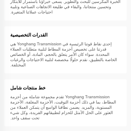
الخبرة المكرسين للبحث والتطوير. يسعى خبراؤنا باستمرار للابتكار
وتحسين منتجاتنا، والبقاء في طليعة الاتجاهات الصناعية وتلبية
احتياجات عملائنا المتغيرة.
القدرات التخصيصية
إحدى نقاط قوتنا الرئيسية في Yonghang Transmission هي
قدرتنا على تخصيص أحزمة المطاط لتلبية متطلبات العملاء
المحددة. سواء كان الأمر يتعلق بالحجم، المادة، أو الخصائص
الخاصة بالتطبيق، نقدم حلولًا مخصصة لتلبية الاحتياجات والرغبات
المختلفة.
خط منتجات شامل
Yonghang Transmission تقدم مجموعة شاملة من أحزمة
المطاط، بما في ذلك أحزمة التوقيت، الأحزمة المغلفة، الأحزمة
المستوية، والمزيد. يضمن نطاقنا الواسع أن يتمكن العملاء من
العثور على الحل الأمثل للحزام لتطبيقاتهم الفريدة، وكل شيء
تحت سقف واحد.