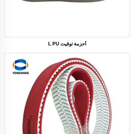
أحزمة توقيت L PU