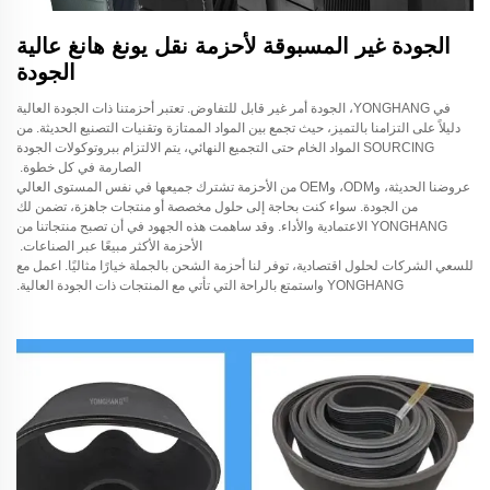
الجودة غير المسبوقة لأحزمة نقل يونغ هانغ عالية
الجودة
في YONGHANG، الجودة أمر غير قابل للتفاوض. تعتبر أحزمتنا ذات الجودة العالية
دليلاً على التزامنا بالتميز، حيث تجمع بين المواد الممتازة وتقنيات التصنيع الحديثة. من
SOURCING المواد الخام حتى التجميع النهائي، يتم الالتزام ببروتوكولات الجودة
الصارمة في كل خطوة.
عروضنا الحديثة، وODM، وOEM من الأحزمة تشترك جميعها في نفس المستوى العالي
من الجودة. سواء كنت بحاجة إلى حلول مخصصة أو منتجات جاهزة، تضمن لك
YONGHANG الاعتمادية والأداء. وقد ساهمت هذه الجهود في أن تصبح منتجاتنا من
الأحزمة الأكثر مبيعًا عبر الصناعات.
للسعي الشركات لحلول اقتصادية، توفر لنا أحزمة الشحن بالجملة خيارًا مثاليًا. اعمل مع
YONGHANG واستمتع بالراحة التي تأتي مع المنتجات ذات الجودة العالية.