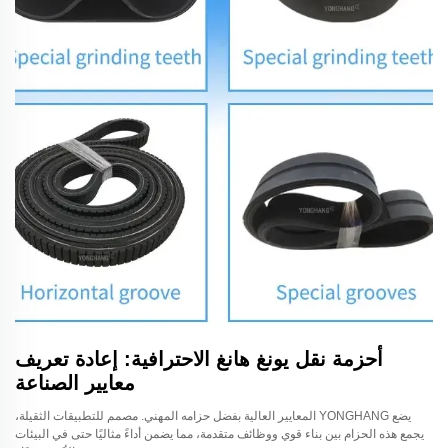
أحزمة نقل يونغ هانغ الاحترافية: إعادة تعريف
معايير الصناعة
يضع YONGHANG المعايير العالية بفضل حزامه المهني. مصمم للتطبيقات الثقيلة،
يجمع هذه الحزام بين بناء قوي ووظائف متقدمة، مما يضمن أداءً مثاليًا حتى في البيئات