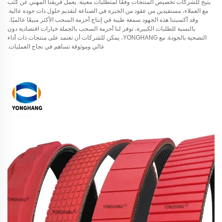
يتيح للشركات تخصيص المنتجات وفقًا لمتطلبات معينة. يعمل فريقنا المهني عن كثب
مع العملاء، مستفيدين من عقود من الخبرة في الصناعة لتقديم حلول ذات جودة عالية.
وقد أكسبتنا هذه الجهود سمعة طيبة في إنتاج أحزمة السحب الأكثر مبيعًا عالميًا.
بالنسبة للطلبات الكبيرة، توفر لنا أحزمة السحب بالجملة خيارات اقتصادية دون
التضحية بالجودة. مع YONGHANG، يمكن للشركات أن تعتمد على منتجات ذات أداء
عالي وموثوقة تساهم في نجاح العمليات.