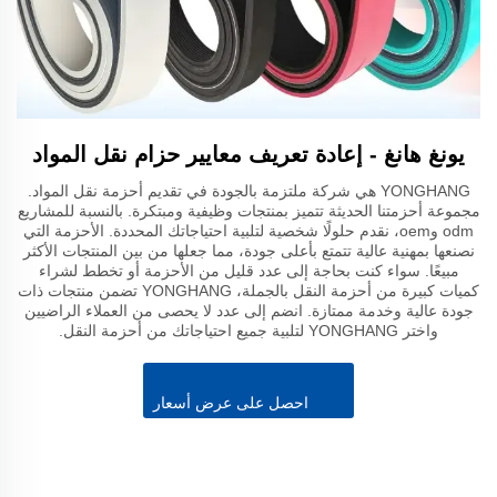
يونغ هانغ - إعادة تعريف معايير حزام نقل المواد
YONGHANG هي شركة ملتزمة بالجودة في تقديم أحزمة نقل المواد.
مجموعة أحزمتنا الحديثة تتميز بمنتجات وظيفية ومبتكرة. بالنسبة للمشاريع
odm وoem، نقدم حلولًا شخصية لتلبية احتياجاتك المحددة. الأحزمة التي
نصنعها بمهنية عالية تتمتع بأعلى جودة، مما جعلها من بين المنتجات الأكثر
مبيعًا. سواء كنت بحاجة إلى عدد قليل من الأحزمة أو تخطط لشراء
كميات كبيرة من أحزمة النقل بالجملة، YONGHANG تضمن منتجات ذات
جودة عالية وخدمة ممتازة. انضم إلى عدد لا يحصى من العملاء الراضيين
واختر YONGHANG لتلبية جميع احتياجاتك من أحزمة النقل.
احصل على عرض أسعار