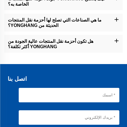
المنتج النهائي يلبي مواصفاتك الدقيقة.
الخاصة به؟
لدينا عملية ضبط جودة صارمة. تخضع كل حزام OEM لعدة مراحل فحص،
من التحقق من المواد الخام حتى اختبار المنتج النهائي. وهذا يضمن أن
ما هي الصناعات التي تصلح لها أحزمة نقل المنتجات
جميع الأحزمة تلبي معايير الجودة العالية لدينا قبل التسليم.
الحديثة من YONGHANG؟
أحزمتنا الحديثة متعددة الاستخدامات ويمكن استخدامها في مختلف
الصناعات، بما في ذلك التصنيع، والتصفيح، والتغليف، ونقل المواد. تصميمها
هل تكون أحزمة نقل المنتجات عالية الجودة من
ووظيفيتها يجعلانها قابلة للتكيّف مع احتياجات تشغيلية مختلفة.
YONGHANG أكثر تكلفة؟
بينما يتم صنع أحزمة نقل الجودة العالية الخاصة بنا من مواد ممتازة، نسعى
لتقديم أسعار تنافسية. تقدم خيارات البيع بالجملة لدينا حلولًا اقتصادية دون
التضحية بالجودة.
اتصل بنا