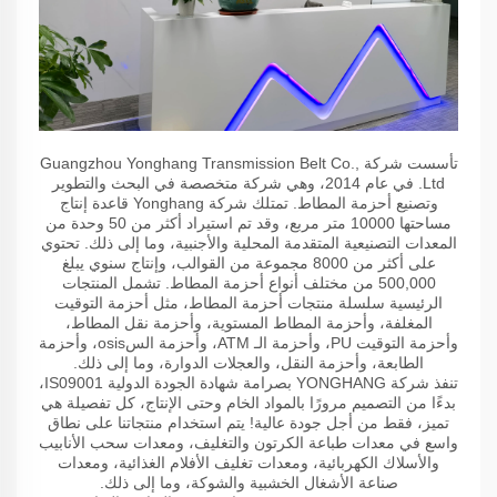
تأسست شركة Guangzhou Yonghang Transmission Belt Co.,
Ltd. في عام 2014، وهي شركة متخصصة في البحث والتطوير
وتصنيع أحزمة المطاط. تمتلك شركة Yonghang قاعدة إنتاج
مساحتها 10000 متر مربع، وقد تم استيراد أكثر من 50 وحدة من
المعدات التصنيعية المتقدمة المحلية والأجنبية، وما إلى ذلك. تحتوي
على أكثر من 8000 مجموعة من القوالب، وإنتاج سنوي يبلغ
500,000 من مختلف أنواع أحزمة المطاط. تشمل المنتجات
الرئيسية سلسلة منتجات أحزمة المطاط، مثل أحزمة التوقيت
المغلفة، وأحزمة المطاط المستوية، وأحزمة نقل المطاط،
وأحزمة التوقيت PU، وأحزمة الـ ATM، وأحزمة السosis، وأحزمة
الطابعة، وأحزمة النقل، والعجلات الدوارة، وما إلى ذلك.
تنفذ شركة YONGHANG بصرامة شهادة الجودة الدولية IS09001،
بدءًا من التصميم مرورًا بالمواد الخام وحتى الإنتاج، كل تفصيلة هي
تميز، فقط من أجل جودة عالية! يتم استخدام منتجاتنا على نطاق
واسع في معدات طباعة الكرتون والتغليف، ومعدات سحب الأنابيب
والأسلاك الكهربائية، ومعدات تغليف الأفلام الغذائية، ومعدات
صناعة الأشغال الخشبية والشوكة، وما إلى ذلك.