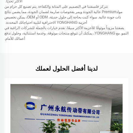
الأكثر تحديًا.
تتركز فلسفتنا في التصميم على المتانة والكفاءة. يتم تصنيع كل حزام من
موادPremium عالية الجودة ويمر بفحوصات صارمة لضمان الجودة، مما يضمن نتائج
ذات جودة عالية. سواء كنت بحاجة إلى حلول حديثة، ODM أو OEM، يمكن تخصيص
أحزمة YONGHANG الاحترافية لتلبية احتياجاتك المحددة.
بصفتنا مزوداً موثوقًا للأحزمة الأكثر مبيعًا، نقدم خيارات بالجملة للشركات الراغبة في
النمو. مع YONGHANG، يمكنك أن تتوقع منتجات موثوقة، وخدمة استثنائية، وحلول تدفع
أعمالك للأمام.
لدينا أفضل الحلول لعملك