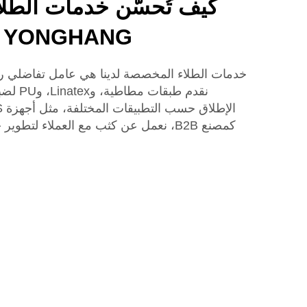
كيف تُحسّن خدمات الطل
YONGHANG أداء تتبع الأحزمة
نقدم طب
كمصنع B2B، نعمل عن كثب مع العملاء ل