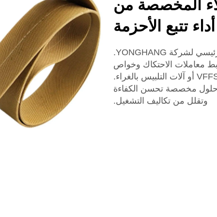
اء المخصصة من
خدمات الطلاء المخصصة لدينا هي عامل تفاضلي رئيسي لشركة YONGHANG.
قات مطاطية، وLinatex، وPU لضبط معاملات الاحتكاك وخواص
الإطلاق حسب التطبيقات المختلفة، مثل أجهزة VFFS أو آلات التلبيس بالغراء.
تطوير حلول مخصصة تحسن الكفاءة
وتقلل من تكاليف التشغيل.