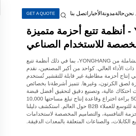
نحن
حالة
مدونة
الأخبار
اتصل بنا
GET A QUOTE
YONGHANG - أنظمة تتبع أحزمة متميزة
خصصة للاستخدام الصناعي
اكتشف حلول تتبع الأحزمة الشاملة من YONGHANG، بما في ذلك أنظمة تتبع
 ذات الأداء العالي. كواحد من أكبر المصنعين، نقدم
الخبرة في إنتاج أحزمة مطاطية غير قابلة للتقشير تُستخدم
VFFS، وأجهزة لصق الكرتون، وغيرها. تتميز أشرطةنا بخصائص
 احتكاك عالية، وتصنيع دقيق لتحقيق أفضل قبضة
وإطلاق. وبفضل أكثر من 50 براءة اختراع وقاعدة إنتاج تبلغ مساحتها 10,000
متر مربع، نوفر حلول قابلة للتوسع للعملاء B2B حول العالم. استكشف دليلنا
لأحزمة التنافسية، والتصاميم المخصصة لاستخدامات
ع الكابلات، والصناعات المتعلقة بالمعدات الدقيقة.