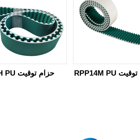
ت RPP14M PU
حزام توقيت XH PU