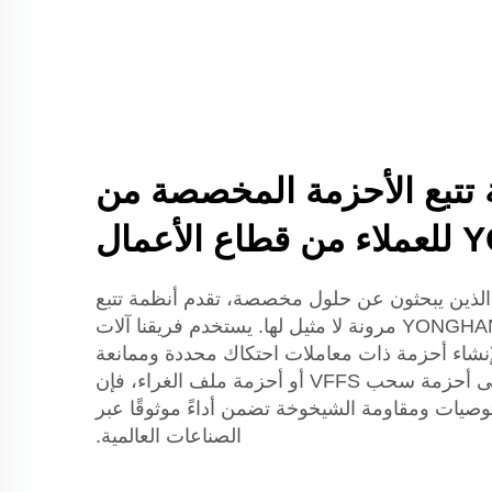
 تتبع الأحزمة المخصصة من
عمال
ملاء الأعمال (B2B) الذين يبحثون عن حلول مخصصة، تقدم أنظمة تتبع
الأحزمة المخصصة من YONGHANG مرونة لا مثيل لها. يستخدم فريقنا آلات
إنشاء أحزمة ذات معاملات احتكاك محددة وممانعة
للتآكل. سواء كنت بحاجة إلى أحزمة سحب VFFS أو أحزمة ملف الغراء، فإن
لتوصيات ومقاومة الشيخوخة تضمن أداءً موثوقًا عبر
الصناعات العالمية.