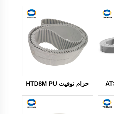
حزام توقيت HTD8M PU