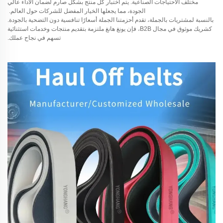
مختلف الاحتياجات الصناعية. يتم اختبار كل منتج بشكل صارم لضمان الأداء عالي
الجودة، مما يجعلها الخيار المفضل للشركات حول العالم.
بالنسبة لمشتريات بالجملة، تقدم أحزمتنا الجملة أسعارًا تنافسية دون التضحية بالجودة.
كشريك موثوق في مجال B2B، فإن يونغ هانغ ملتزمة بتقديم منتجات وخدمات استثنائية
تسهم في نجاح عملك.