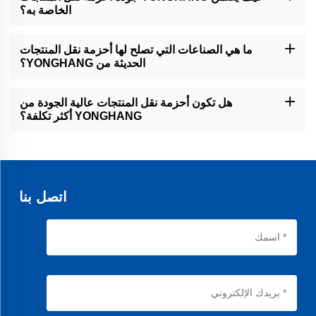
المنتج النهائي يلبي مواصفاتك الدقيقة.
الخاصة به؟
لدينا عملية ضبط جودة صارمة. تخضع كل حزام OEM لعدة مراحل فحص،
من التحقق من المواد الخام حتى اختبار المنتج النهائي. وهذا يضمن أن
ما هي الصناعات التي تصلح لها أحزمة نقل المنتجات
جميع الأحزمة تلبي معايير الجودة العالية لدينا قبل التسليم.
الحديثة من YONGHANG؟
أحزمتنا الحديثة متعددة الاستخدامات ويمكن استخدامها في مختلف
الصناعات، بما في ذلك التصنيع، والتصفيح، والتغليف، ونقل المواد. تصميمها
هل تكون أحزمة نقل المنتجات عالية الجودة من
ووظيفيتها يجعلانها قابلة للتكيّف مع احتياجات تشغيلية مختلفة.
YONGHANG أكثر تكلفة؟
بينما يتم صنع أحزمة نقل الجودة العالية الخاصة بنا من مواد ممتازة، نسعى
لتقديم أسعار تنافسية. تقدم خيارات البيع بالجملة لدينا حلولًا اقتصادية دون
التضحية بالجودة.
اتصل بنا