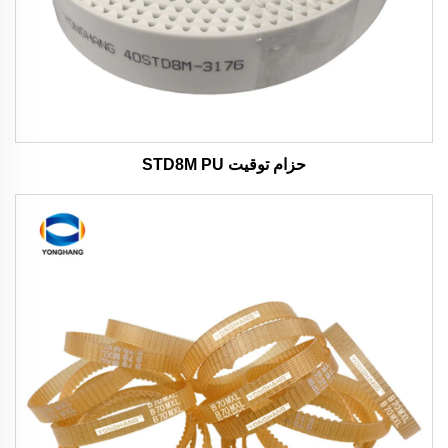
حزام توقيت STD8M PU