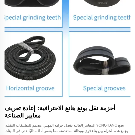
أحزمة نقل يونغ هانغ الاحترافية: إعادة تعريف
معايير الصناعة
يضع YONGHANG المعايير العالية بفضل حزامه المهني. مصمم للتطبيقات الثقيلة،
يجمع هذه الحزام بين بناء قوي ووظائف متقدمة، مما يضمن أداءً مثاليًا حتى في البيئات