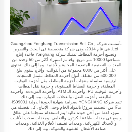
تأسست شركة Guangzhou Yonghang Transmission Belt Co.,
Ltd. في عام 2014، وهي شركة متخصصة في البحث والتطوير
وتصنيع أحزمة المطاط. تمتلك شركة Yonghang قاعدة إنتاج
مساحتها 10000 متر مربع، وقد تم استيراد أكثر من 50 وحدة من
المعدات التصنيعية المتقدمة المحلية والأجنبية، وما إلى ذلك. تحتوي
على أكثر من 8000 مجموعة من القوالب، وإنتاج سنوي يبلغ
500,000 من مختلف أنواع أحزمة المطاط. تشمل المنتجات
الرئيسية سلسلة منتجات أحزمة المطاط، مثل أحزمة التوقيت
المغلفة، وأحزمة المطاط المستوية، وأحزمة نقل المطاط،
وأحزمة التوقيت PU، وأحزمة الـ ATM، وأحزمة السosis، وأحزمة
الطابعة، وأحزمة النقل، والعجلات الدوارة، وما إلى ذلك.
تنفذ شركة YONGHANG بصرامة شهادة الجودة الدولية IS09001،
بدءًا من التصميم مرورًا بالمواد الخام وحتى الإنتاج، كل تفصيلة هي
تميز، فقط من أجل جودة عالية! يتم استخدام منتجاتنا على نطاق
واسع في معدات طباعة الكرتون والتغليف، ومعدات سحب الأنابيب
والأسلاك الكهربائية، ومعدات تغليف الأفلام الغذائية، ومعدات
صناعة الأشغال الخشبية والشوكة، وما إلى ذلك.