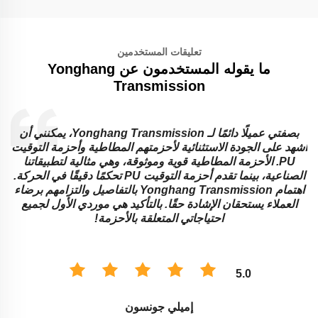
تعليقات المستخدمين
ما يقوله المستخدمون عن Yonghang
Transmission
بصفتي عميلًا دائمًا لـ Yonghang Transmission، يمكنني أن
ة
أشهد على الجودة الاستثنائية لأحزمتهم المطاطية وأحزمة التوقيت
ا
PU. الأحزمة المطاطية قوية وموثوقة، وهي مثالية لتطبيقاتنا
ا
الصناعية، بينما تقدم أحزمة التوقيت PU تحكمًا دقيقًا في الحركة.
اهتمام Yonghang Transmission بالتفاصيل والتزامهم برضاء
العملاء يستحقان الإشادة حقًا. بالتأكيد هي موردي الأول لجميع
احتياجاتي المتعلقة بالأحزمة!
5.0
إميلي جونسون