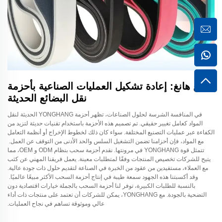
يونغ هانغ: إعادة تشكيل العمليات الصناعية بأحزمة
نقل البضائع الحديثة
في المنافسة الشرسة لحلول الصناعات، تظهر أحزمة YONGHANG الحديثة لنقل
المواد كعامل تغيير حقيقي. تم تصميم هذه الأحزمة باستخدام تقنيات حديثة لتزيد من
الكفاءة عبر عمليات التصنيع المختلفة. سواء كان ذلك لخطوط الإخراج أو أنظمة التعامل
مع المواد، فإن أحزامنا تضمن التشغيل السلس والحد الأدنى من التوقف عن العمل.
تتمثل قوة YONGHANG في مرونتها. نقدم أحزمة سحب بنظام ODM و OEM، مما
يتيح للشركات تخصيص المنتجات وفقًا لمتطلبات معينة. يعمل فريقنا المهني عن كثب
مع العملاء، مستفيدين من عقود من الخبرة في الصناعة لتقديم حلول ذات جودة عالية.
وقد أكسبتنا هذه الجهود سمعة طيبة في إنتاج أحزمة السحب الأكثر مبيعًا عالميًا.
بالنسبة للطلبات الكبيرة، توفر لنا أحزمة السحب بالجملة خيارات اقتصادية دون
التضحية بالجودة. مع YONGHANG، يمكن للشركات أن تعتمد على منتجات ذات أداء
عالي وموثوقة تساهم في نجاح العمليات.