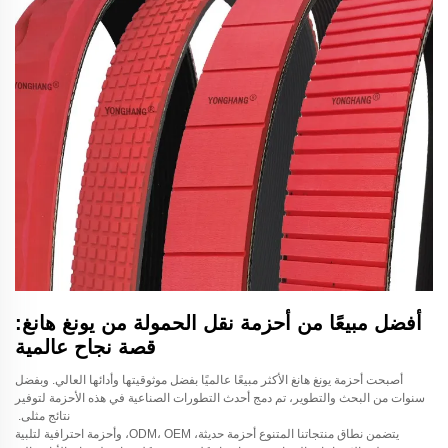
أفضل مبيعًا من أحزمة نقل الحمولة من يونغ هانغ:
قصة نجاح عالمية
أصبحت أحزمة يونغ هانغ الأكثر مبيعًا عالميًا بفضل موثوقيتها وأدائها العالي. وبفضل
سنوات من البحث والتطوير، تم دمج أحدث التطورات الصناعية في هذه الأحزمة لتوفير
نتائج مثلى.
يتضمن نطاق منتجاتنا المتنوع أحزمة حديثة، ODM، OEM، وأحزمة احترافية لتلبية