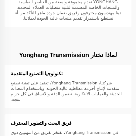
YONGHANG تقدم مجموعة واسعة من العناصر القياسية
والمنتجات الخاصة المصممة لتلبية متطلبات العملاء المحددة.
لدينا مهندسون محترفون وفريق ضمان جودة ماهر للتأكد من أننا
نستطيع باستمرار تقديم منتجات عالية الجودة لعملائنا.
لماذا تختار Yonghang Transmission
تكنولوجيا التصنيع المتقدمة
شركتنا، Yonghang Transmission، تعتمد على تقنية تصنيع
متقدمة لإنتاج أحزمة مطاطية عالية الجودة. وباستخدام المعدات
الحديثة والعمليات الابتكارية، نضمن الدقة والاتساق في كل حزام
ننتجه.
فريق البحث والتطوير المحترف
في Yonghang Transmission، نفتخر بفريق من المهنيين ذوي