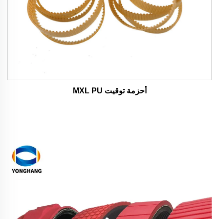
أحزمة توقيت MXL PU