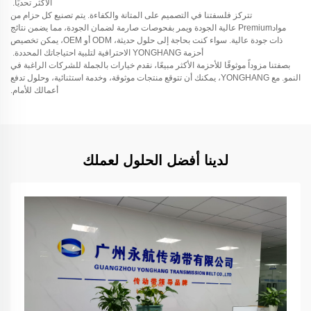
الأكثر تحديًا.
تتركز فلسفتنا في التصميم على المتانة والكفاءة. يتم تصنيع كل حزام من
موادPremium عالية الجودة ويمر بفحوصات صارمة لضمان الجودة، مما يضمن نتائج
ذات جودة عالية. سواء كنت بحاجة إلى حلول حديثة، ODM أو OEM، يمكن تخصيص
أحزمة YONGHANG الاحترافية لتلبية احتياجاتك المحددة.
بصفتنا مزوداً موثوقًا للأحزمة الأكثر مبيعًا، نقدم خيارات بالجملة للشركات الراغبة في
النمو. مع YONGHANG، يمكنك أن تتوقع منتجات موثوقة، وخدمة استثنائية، وحلول تدفع
أعمالك للأمام.
لدينا أفضل الحلول لعملك