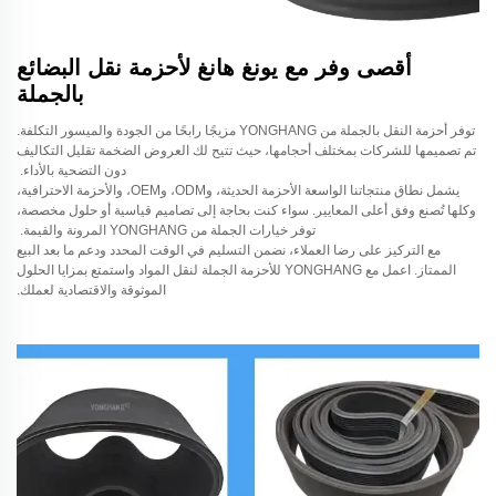
أقصى وفر مع يونغ هانغ لأحزمة نقل البضائع
بالجملة
توفر أحزمة النقل بالجملة من YONGHANG مزيجًا رابحًا من الجودة والميسور التكلفة.
تم تصميمها للشركات بمختلف أحجامها، حيث تتيح لك العروض الضخمة تقليل التكاليف
دون التضحية بالأداء.
يشمل نطاق منتجاتنا الواسعة الأحزمة الحديثة، وODM، وOEM، والأحزمة الاحترافية،
وكلها تُصنع وفق أعلى المعايير. سواء كنت بحاجة إلى تصاميم قياسية أو حلول مخصصة،
توفر خيارات الجملة من YONGHANG المرونة والقيمة.
مع التركيز على رضا العملاء، نضمن التسليم في الوقت المحدد ودعم ما بعد البيع
الممتاز. اعمل مع YONGHANG للأحزمة الجملة لنقل المواد واستمتع بمزايا الحلول
الموثوقة والاقتصادية لعملك.