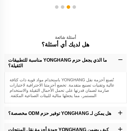
أسئلة شائعة
هل لديك أي أسئلة؟
ما الذي يجعل حزم YONGHANG مناسبة للتطبيقات
الثقيلة؟
تُصنع أحزمة نقل YONGHANG باستخدام مواد قوية ذات كثافة
عالية وتقنيات تصنيع متقدمة. تخضع أحزمتنا الاحترافية لاختبارات
صارمة لضمان قدرتها على تحمل الأحمال الثقيلة والاستخدام
المستمر، مما يجعلها مثالية للبيئات الصناعية المكثفة.
هل يمكن لـ YONGHANG توفير حزم ODM مخصصة؟
بالتأكيد. تتيح لنا خدمات ODM تطوير أحزمة نقل مخصصة وفقًا لمتطلباتك
الخاصة. سيتعاون فريق خبرائنا معك من المفهوم وحتى الإنتاج، لضمان أن
كيف يضمن YONGHANG جودة أحزمة نقل المنتجات