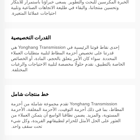
الخبرة المكرسين للبحث والتطوير. يسعى خبراؤنا باستمرار للابتكار
وتحسين منتجاتنا، والبقاء في طليعة الاتجاهات الصناعية وتلبية
احتياجات عملائنا المتغيرة.
القدرات التخصيصية
إحدى نقاط قوتنا الرئيسية في Yonghang Transmission هي
قدرتنا على تخصيص أحزمة المطاط لتلبية متطلبات العملاء
المحددة. سواء كان الأمر يتعلق بالحجم، المادة، أو الخصائص
الخاصة بالتطبيق، نقدم حلولًا مخصصة لتلبية الاحتياجات والرغبات
المختلفة.
خط منتجات شامل
Yonghang Transmission تقدم مجموعة شاملة من أحزمة
المطاط، بما في ذلك أحزمة التوقيت، الأحزمة المغلفة، الأحزمة
المستوية، والمزيد. يضمن نطاقنا الواسع أن يتمكن العملاء من
العثور على الحل الأمثل للحزام لتطبيقاتهم الفريدة، وكل شيء
تحت سقف واحد.