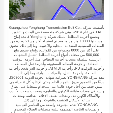
تأسست شركة Guangzhou Yonghang Transmission Belt Co.,
Ltd. في عام 2014، وهي شركة متخصصة في البحث والتطوير
وتصنيع أحزمة المطاط. تمتلك شركة Yonghang قاعدة إنتاج
مساحتها 10000 متر مربع، وقد تم استيراد أكثر من 50 وحدة من
المعدات التصنيعية المتقدمة المحلية والأجنبية، وما إلى ذلك. تحتوي
على أكثر من 8000 مجموعة من القوالب، وإنتاج سنوي يبلغ
500,000 من مختلف أنواع أحزمة المطاط. تشمل المنتجات
الرئيسية سلسلة منتجات أحزمة المطاط، مثل أحزمة التوقيت
المغلفة، وأحزمة المطاط المستوية، وأحزمة نقل المطاط،
وأحزمة التوقيت PU، وأحزمة الـ ATM، وأحزمة السosis، وأحزمة
الطابعة، وأحزمة النقل، والعجلات الدوارة، وما إلى ذلك.
تنفذ شركة YONGHANG بصرامة شهادة الجودة الدولية IS09001،
بدءًا من التصميم مرورًا بالمواد الخام وحتى الإنتاج، كل تفصيلة هي
تميز، فقط من أجل جودة عالية! يتم استخدام منتجاتنا على نطاق
واسع في معدات طباعة الكرتون والتغليف، ومعدات سحب الأنابيب
والأسلاك الكهربائية، ومعدات تغليف الأفلام الغذائية، ومعدات
صناعة الأشغال الخشبية والشوكة، وما إلى ذلك.
YONGHANG تقدم مجموعة واسعة من العناصر القياسية
والمنتجات الخاصة المصممة لتلبية متطلبات العملاء المحددة.