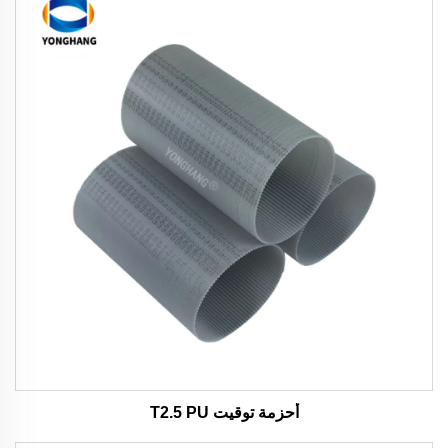
أحزمة توقيت T2.5 PU