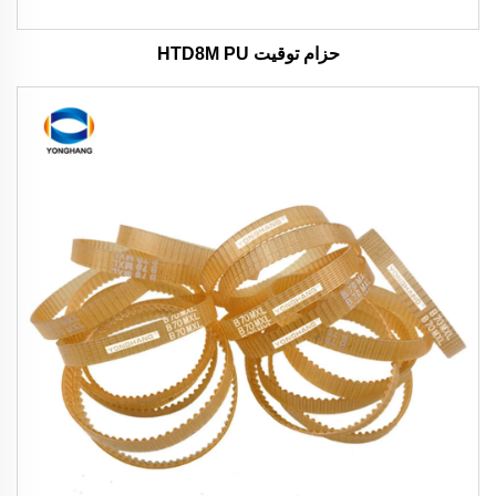
حزام توقيت HTD8M PU