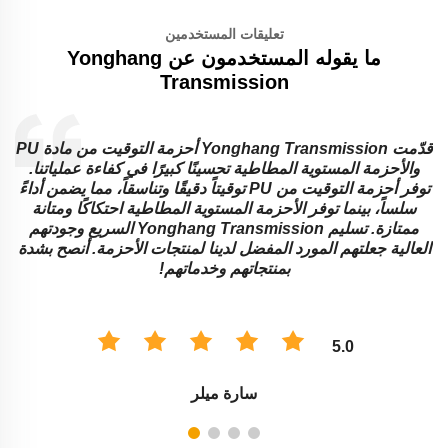
تعليقات المستخدمين
ما يقوله المستخدمون عن Yonghang
Transmission
قدّمت Yonghang Transmission أحزمة التوقيت من مادة PU
ل
والأحزمة المستوية المطاطية تحسينًا كبيرًا في كفاءة عملياتنا.
توفر أحزمة التوقيت من PU توقيتاً دقيقًا وتناسقاً، مما يضمن أداءً
سلساً، بينما توفر الأحزمة المستوية المطاطية احتكاكًا ومتانة
ممتازة. تسليم Yonghang Transmission السريع وجودتهم
العالية جعلتهم المورد المفضل لدينا لمنتجات الأحزمة. أنصح بشدة
بمنتجاتهم وخدماتهم!
5.0
سارة ميلر