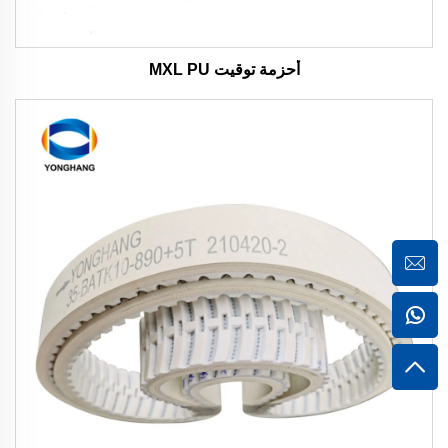
أحزمة توقيت MXL PU