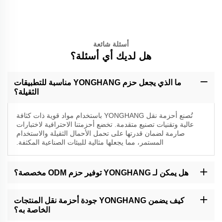
أسئلة شائعة
هل لديك أي أسئلة؟
ما الذي يجعل حزم YONGHANG مناسبة للتطبيقات
الثقيلة؟
تُصنع أحزمة نقل YONGHANG باستخدام مواد قوية ذات كثافة
عالية وتقنيات تصنيع متقدمة. تخضع أحزمتنا الاحترافية لاختبارات
صارمة لضمان قدرتها على تحمل الأحمال الثقيلة والاستخدام
المستمر، مما يجعلها مثالية للبيئات الصناعية المكثفة.
هل يمكن لـ YONGHANG توفير حزم ODM مخصصة؟
بالتأكيد. تتيح لنا خدمات ODM تطوير أحزمة نقل مخصصة وفقًا لمتطلباتك
الخاصة. سيتعاون فريق خبرائنا معك من المفهوم وحتى الإنتاج، لضمان أن
كيف يضمن YONGHANG جودة أحزمة نقل المنتجات
المنتج النهائي يلبي مواصفاتك الدقيقة.
الخاصة به؟