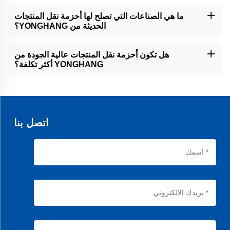
لدينا عملية ضبط جودة صارمة. تخضع كل حزام OEM لعدة مراحل فحص،
من التحقق من المواد الخام حتى اختبار المنتج النهائي. وهذا يضمن أن
ما هي الصناعات التي تصلح لها أحزمة نقل المنتجات
جميع الأحزمة تلبي معايير الجودة العالية لدينا قبل التسليم.
الحديثة من YONGHANG؟
أحزمتنا الحديثة متعددة الاستخدامات ويمكن استخدامها في مختلف
الصناعات، بما في ذلك التصنيع، والتصفيح، والتغليف، ونقل المواد. تصميمها
هل تكون أحزمة نقل المنتجات عالية الجودة من
ووظيفيتها يجعلانها قابلة للتكيّف مع احتياجات تشغيلية مختلفة.
YONGHANG أكثر تكلفة؟
بينما يتم صنع أحزمة نقل الجودة العالية الخاصة بنا من مواد ممتازة، نسعى
لتقديم أسعار تنافسية. تقدم خيارات البيع بالجملة لدينا حلولًا اقتصادية دون
التضحية بالجودة.
اتصل بنا