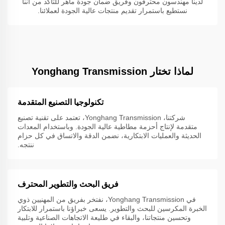
لدينا مهندسون محترفون وفريق ضمان جودة ماهر للتأكد من أننا
نستطيع باستمرار تقديم منتجات عالية الجودة لعملائنا.
لماذا تختار Yonghang Transmission
تكنولوجيا التصنيع المتقدمة
شركتنا، Yonghang Transmission، تعتمد على تقنية تصنيع
متقدمة لإنتاج أحزمة مطاطية عالية الجودة. وباستخدام المعدات
الحديثة والعمليات الابتكارية، نضمن الدقة والاتساق في كل حزام
ننتجه.
فريق البحث والتطوير المحترف
في Yonghang Transmission، نفتخر بفريق من المهنيين ذوي
الخبرة المكرسين للبحث والتطوير. يسعى خبراؤنا باستمرار للابتكار
وتحسين منتجاتنا، والبقاء في طليعة الاتجاهات الصناعية وتلبية