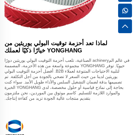
لماذا تعد أحزمة توقيت البولي يوريثين من
YONGHANG خيارًا ذكيًا لعملك
في عالم المachinery الصناعية، تلعب أحزمة التوقيت البولي يوريثين دورًا
حيويًا. توفر YONGHANG مجموعة واسعة من هذه الأحزمة، المصممة
لتلبية الاحتياجات المتنوعة لعملاء B2B. أفضل أحزمة التوقيت البولي
يوريثين لدينا من حيث السعر لا تضحي بالجودة من أجل التكلفة. تم
تصميمها بدقة لضمان التشغيل السلس والأداء طويل الأمد. سواء كنت
بحاجة إلى نماذج قياسية أو حلول مخصصة، لدى YONGHANG الخبرة
والموارد اللازمة للتسليم. كاسم موثوق بين الموردين، نحن ملتزمون
بتقديم منتجات عالية الجودة تزيد من كفاءة إنتاجك.