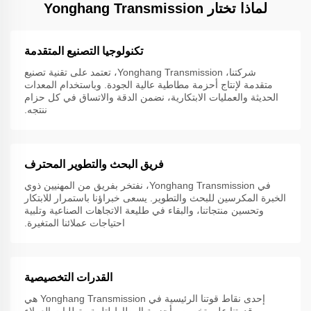
لماذا تختار Yonghang Transmission
تكنولوجيا التصنيع المتقدمة
شركتنا، Yonghang Transmission، تعتمد على تقنية تصنيع
متقدمة لإنتاج أحزمة مطاطية عالية الجودة. وباستخدام المعدات
الحديثة والعمليات الابتكارية، نضمن الدقة والاتساق في كل حزام
ننتجه.
فريق البحث والتطوير المحترف
في Yonghang Transmission، نفتخر بفريق من المهنيين ذوي
الخبرة المكرسين للبحث والتطوير. يسعى خبراؤنا باستمرار للابتكار
وتحسين منتجاتنا، والبقاء في طليعة الاتجاهات الصناعية وتلبية
احتياجات عملائنا المتغيرة.
القدرات التخصيصية
إحدى نقاط قوتنا الرئيسية في Yonghang Transmission هي
قدرتنا على تخصيص أحزمة المطاط لتلبية متطلبات العملاء