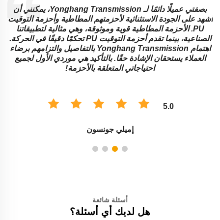
بصفتي عميلًا دائمًا لـ Yonghang Transmission، يمكنني أن
ة
أشهد على الجودة الاستثنائية لأحزمتهم المطاطية وأحزمة التوقيت
ا
PU. الأحزمة المطاطية قوية وموثوقة، وهي مثالية لتطبيقاتنا
ا
الصناعية، بينما تقدم أحزمة التوقيت PU تحكمًا دقيقًا في الحركة.
اهتمام Yonghang Transmission بالتفاصيل والتزامهم برضاء
العملاء يستحقان الإشادة حقًا. بالتأكيد هي موردي الأول لجميع
احتياجاتي المتعلقة بالأحزمة!
5.0
إميلي جونسون
أسئلة شائعة
هل لديك أي أسئلة؟