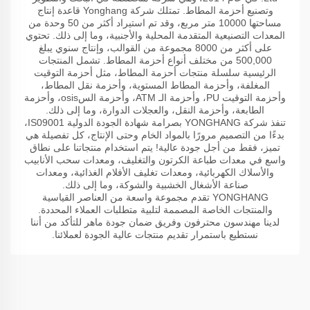
وتصنيع أحزمة المطاط. تمتلك شركة Yonghang قاعدة إنتاج
مساحتها 10000 متر مربع، وقد تم استيراد أكثر من 50 وحدة من
المعدات التصنيعية المتقدمة المحلية والأجنبية، وما إلى ذلك. تحتوي
على أكثر من 8000 مجموعة من القوالب، وإنتاج سنوي يبلغ
500,000 من مختلف أنواع أحزمة المطاط. تشمل المنتجات
الرئيسية سلسلة منتجات أحزمة المطاط، مثل أحزمة التوقيت
المغلفة، وأحزمة المطاط المستوية، وأحزمة نقل المطاط،
وأحزمة التوقيت PU، وأحزمة الـ ATM، وأحزمة السosis، وأحزمة
الطابعة، وأحزمة النقل، والعجلات الدوارة، وما إلى ذلك.
تنفذ شركة YONGHANG بصرامة شهادة الجودة الدولية IS09001،
بدءًا من التصميم مرورًا بالمواد الخام وحتى الإنتاج، كل تفصيلة هي
تميز، فقط من أجل جودة عالية! يتم استخدام منتجاتنا على نطاق
واسع في معدات طباعة الكرتون والتغليف، ومعدات سحب الأنابيب
والأسلاك الكهربائية، ومعدات تغليف الأفلام الغذائية، ومعدات
صناعة الأشغال الخشبية والشوكة، وما إلى ذلك.
YONGHANG تقدم مجموعة واسعة من العناصر القياسية
والمنتجات الخاصة المصممة لتلبية متطلبات العملاء المحددة.
لدينا مهندسون محترفون وفريق ضمان جودة ماهر للتأكد من أننا
نستطيع باستمرار تقديم منتجات عالية الجودة لعملائنا.