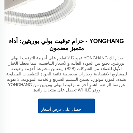
YONGHANG - حزام توقيت بولي يوريثين: أداء
متميز مضمون
يقدم لك YONGHANG عروضًا لا تُقاوم على أحزمة التوقيت البولي
يوريثين. نجمع بين الجودة العالية والأسعار التنافسية، مما يجعلنا الخيار
الأول للعملاء من الشركات (B2B). يتضمن مخترعنا أحزمة رخيصة
للمشاريع الاقتصادية وخيارات مخصصة فائقة الجودة للتطبيقات المطلوبة
بشدة. كمورد موثوق، نضمن التسليم السريع والخدمة الموثوقة. لا تفوت
عروضنا الرائعة. اشترِ أحزمة توقيت البولي يوريثين من YONGHANG
ووفر WHILE تحصل على منتجات رائدة.
احصل على عرض أسعار