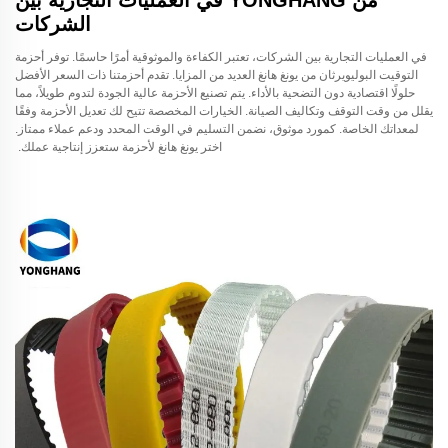
الشركات
في العمليات التجارية بين الشركات، تعتبر الكفاءة والموثوقية أمرًا حاسمًا. توفر أحزمة
التوقيت البوليويرثان من يونغ هانغ العديد من المزايا. تقدم أحزمتنا ذات السعر الأفضل
حلولًا اقتصادية دون التضحية بالأداء. يتم تصنيع الأحزمة عالية الجودة لتدوم طويلاً، مما
يقلل من وقت التوقف وتكاليف الصيانة. الخيارات المخصصة تتيح لك تعديل الأحزمة وفقًا
لمعداتك الخاصة. كمورد موثوق، نضمن التسليم في الوقت المحدد ودعم عملاء ممتاز.
اختر يونغ هانغ لأحزمة ستعزز إنتاجية عملك.