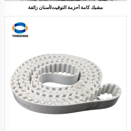
مشبك كامة أحزمة التوقيت/أسنان زائفة