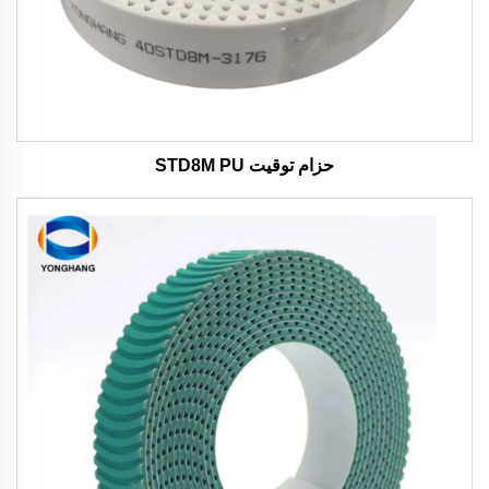
حزام توقيت STD8M PU