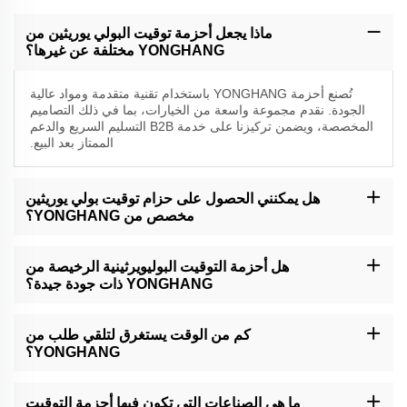
ماذا يجعل أحزمة توقيت البولي يوريثين من
YONGHANG مختلفة عن غيرها؟
تُصنع أحزمة YONGHANG باستخدام تقنية متقدمة ومواد عالية
الجودة. نقدم مجموعة واسعة من الخيارات، بما في ذلك التصاميم
المخصصة، ويضمن تركيزنا على خدمة B2B التسليم السريع والدعم
الممتاز بعد البيع.
هل يمكنني الحصول على حزام توقيت بولي يوريثين
مخصص من YONGHANG؟
نعم، لدينا فريق مخصص لإدارة الطلبات المخصصة. فقط أخبرنا بمتطلباتك
الخاصة، وسنقوم بإنشاء حزام يلبي احتياجاتك.
هل أحزمة التوقيت البوليويرثينية الرخيصة من
YONGHANG ذات جودة جيدة؟
تعتمد الصناعات مثل السيارات، والتغليف، والطباعة، والروبوتات غالبًا على
الأحزمة الزمنية البوليويرثانية لتلبية متطلبات نقل الطاقة وتحديد المواقع
كم من الوقت يستغرق لتلقي طلب من
ذات الأداء العالي.
YONGHANG؟
تختلف أوقات التسليم بناءً على حجم الطلب والوجهة. ومع ذلك، نسعى
لضمان التسليم في الوقت المحدد لجميع عملائنا من الشركات.
ما هي الصناعات التي تكون فيها أحزمة التوقيت