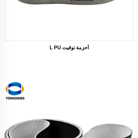
أحزمة توقيت L PU