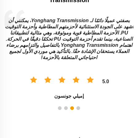
بصفتي عميلًا دائمًا لـ Yonghang Transmission، يمكنني أن
ة
أشهد على الجودة الاستثنائية لأحزمتهم المطاطية وأحزمة التوقيت
ا
PU. الأحزمة المطاطية قوية وموثوقة، وهي مثالية لتطبيقاتنا
ا
الصناعية، بينما تقدم أحزمة التوقيت PU تحكمًا دقيقًا في الحركة.
اهتمام Yonghang Transmission بالتفاصيل والتزامهم برضاء
العملاء يستحقان الإشادة حقًا. بالتأكيد هي موردي الأول لجميع
احتياجاتي المتعلقة بالأحزمة!
5.0
إميلي جونسون