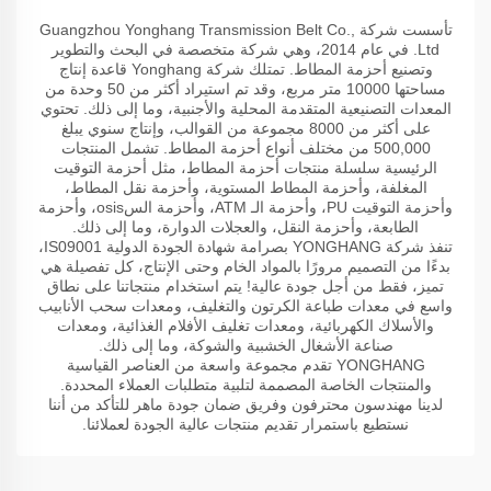
تأسست شركة Guangzhou Yonghang Transmission Belt Co.,
Ltd. في عام 2014، وهي شركة متخصصة في البحث والتطوير
وتصنيع أحزمة المطاط. تمتلك شركة Yonghang قاعدة إنتاج
مساحتها 10000 متر مربع، وقد تم استيراد أكثر من 50 وحدة من
المعدات التصنيعية المتقدمة المحلية والأجنبية، وما إلى ذلك. تحتوي
على أكثر من 8000 مجموعة من القوالب، وإنتاج سنوي يبلغ
500,000 من مختلف أنواع أحزمة المطاط. تشمل المنتجات
الرئيسية سلسلة منتجات أحزمة المطاط، مثل أحزمة التوقيت
المغلفة، وأحزمة المطاط المستوية، وأحزمة نقل المطاط،
وأحزمة التوقيت PU، وأحزمة الـ ATM، وأحزمة السosis، وأحزمة
الطابعة، وأحزمة النقل، والعجلات الدوارة، وما إلى ذلك.
تنفذ شركة YONGHANG بصرامة شهادة الجودة الدولية IS09001،
بدءًا من التصميم مرورًا بالمواد الخام وحتى الإنتاج، كل تفصيلة هي
تميز، فقط من أجل جودة عالية! يتم استخدام منتجاتنا على نطاق
واسع في معدات طباعة الكرتون والتغليف، ومعدات سحب الأنابيب
والأسلاك الكهربائية، ومعدات تغليف الأفلام الغذائية، ومعدات
صناعة الأشغال الخشبية والشوكة، وما إلى ذلك.
YONGHANG تقدم مجموعة واسعة من العناصر القياسية
والمنتجات الخاصة المصممة لتلبية متطلبات العملاء المحددة.
لدينا مهندسون محترفون وفريق ضمان جودة ماهر للتأكد من أننا
نستطيع باستمرار تقديم منتجات عالية الجودة لعملائنا.