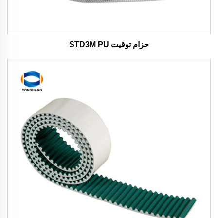
حزام توقيت STD3M PU