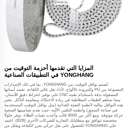
المزايا التي تقدمها أحزمة التوقيت من
YONGHANG في التطبيقات الصناعية
تُصمم نواقل التوقيت من YONGHANG، بما في ذلك الإصدارات
المصنوعة من PU والمزودة بالألواح، لأداء نقل عالي الكفاءة. تعتمد أسنانها
المصقولة بدقة باستخدام تقنية CNC على توفير انخراط دقيق للأسنان،
بينما تساهم الطبقات المطاطية في زيادة الاحتكاك ومقاومة التآكل. تعتبر
هذه النواقل مثالية لأنظمة التعبئة الغذائية (مثل نواقل التوقيت المستخدمة
في صناعة السجق) وأنظمة التلقين الآلية، حيث تقدم تصاميمها الصحية
حركة موثوقة. ومع أكثر من 8000 قالب وأحدث تقنيات الطلاء، نوفر حلولًا
مخصصة تتوافق مع متطلباتك التجارية للشركات الأخرى (B2B). اعتمد
على YONGHANG للحصول على نقل حركي يعزز الكفاءة ويقلل من