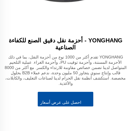
YONGHANG - أحزمة نقل دقيق الصنع للكفاءة
الصناعية
YONGHANG تقدم أكثر من 1000 نوع من أحزمة النقل، بما في ذلك
الأحزمة المسننة، وأحزمة توقيت PU، وأحزمة الغراء. عملية التلحيم
المتواصل لدينا تضمن خصائص مقاومة للارتداء والكسر. مع أكثر من 8000
قالب وإنتاج سنوي يتجاوز 50 مليون وحدة، ندعم عملاء B2B بحلول
مخصصة. استكشف أنظمة نقل الحزام لدينا لصناعات التغليف، والكابلات،
والأغذية.
احصل على عرض أسعار