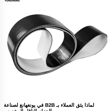
لماذا يثق العملاء بـ B2B في يونغهانغ لصناعة
الحزام الناقل المخصص