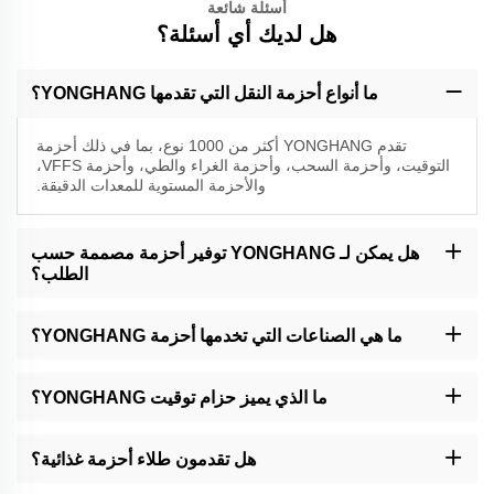
أسئلة شائعة
هل لديك أي أسئلة؟
ما أنواع أحزمة النقل التي تقدمها YONGHANG؟
تقدم YONGHANG أكثر من 1000 نوع، بما في ذلك أحزمة
التوقيت، وأحزمة السحب، وأحزمة الغراء والطي، وأحزمة VFFS،
والأحزمة المستوية للمعدات الدقيقة.
هل يمكن لـ YONGHANG توفير أحزمة مصممة حسب
الطلب؟
نعم، نتخصص في تقديم حلول مخصصة باستخدام تقنية CNC والتقطيع
بالماء والطلاء لتلبية المتطلبات الخاصة.
ما هي الصناعات التي تخدمها أحزمة YONGHANG؟
تُستخدم أحزمةنا في التغليف، ومعالجة الأغذية، وإخراج الكابلات/الأسلاك،
والمعدات المالية،以及其他 القطاعات الصناعية.
ما الذي يميز حزام توقيت YONGHANG؟
أحزمتنا المتزامنة تتميز بالتحميص اللامع without seems، وعمر افتراضي
أطول بنسبة 30% مقارنة بالمنتجات العادية، وتصنيع دقيق لتحقيق أداء
هل تقدمون طلاء أحزمة غذائية؟
مثالي.
نعم، نحن نوفر طبقات من المطاط الطبيعي والليناتكس لتطبيقات تغليف