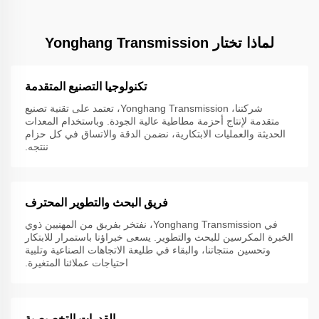
لماذا تختار Yonghang Transmission
تكنولوجيا التصنيع المتقدمة
شركتنا، Yonghang Transmission، تعتمد على تقنية تصنيع
متقدمة لإنتاج أحزمة مطاطية عالية الجودة. وباستخدام المعدات
الحديثة والعمليات الابتكارية، نضمن الدقة والاتساق في كل حزام
ننتجه.
فريق البحث والتطوير المحترف
في Yonghang Transmission، نفتخر بفريق من المهنيين ذوي
الخبرة المكرسين للبحث والتطوير. يسعى خبراؤنا باستمرار للابتكار
وتحسين منتجاتنا، والبقاء في طليعة الاتجاهات الصناعية وتلبية
احتياجات عملائنا المتغيرة.
القدرات التخصيصية