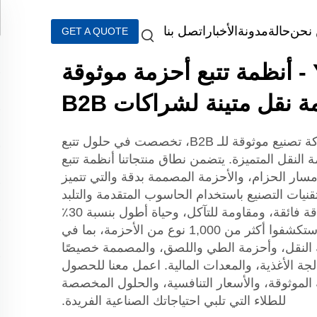
نحن
حالة
مدونة
الأخبار
اتصل بنا
GET A QUOTE
YONGHANG - أنظمة تتبع أحزمة موثوقة
 نقل متينة لشراكات B2B
YONGHANG، وهي شركة تصنيع موثوقة للـ B2B، تخصصت في حلول تتبع
ة النقل المتميزة. يتضمن نطاق منتجاتنا أنظمة تتبع
 مسار الحزام، والأحزمة المصممة بدقة والتي تتميز
تقنيات التصنيع باستخدام الحاسوب المتقدمة والتلبد
السلس، توفر أحزامنا دقة فائقة، ومقاومة للتآكل، وحياة أطول بنسبة 30٪
مقارنة بمتوسطات الصناعة. استكشفوا أكثر من 1,000 نوع من الأحزمة، بما في
 النقل، وأحزمة الطي واللصق، والمصممة خصيصًا
جة الأغذية، والمعدات المالية. اعمل معنا للحصول
الموثوقة، والأسعار التنافسية، والحلول المخصصة
للطلاء التي تلبي احتياجاتك الصناعية الفريدة.