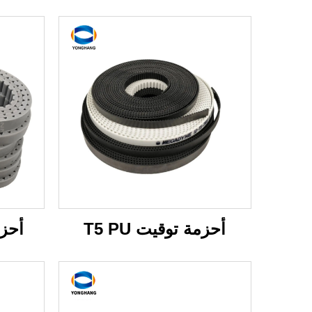
أحزمة توقيت T5 PU
أحزمة