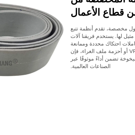
بحثون عن حلول مخصصة، تقدم أنظمة تتبع
من YONGHANG مرونة لا مثيل لها. يستخدم فريقنا آلات
املات احتكاك محددة وممانعة
للتآكل. سواء كنت بحاجة إلى أحزمة سحب VFFS أو أحزمة ملف الغراء، فإن
خوخة تضمن أداءً موثوقًا عبر
الصناعات العالمية.