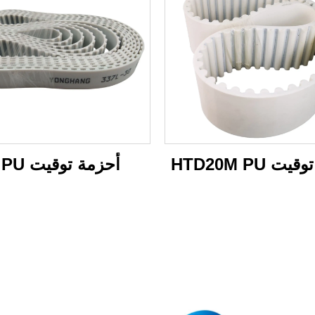
ت HTD20M PU
أحزمة توقيت L PU