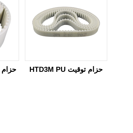
حزام توقيت HTD3M PU
حزام توقي