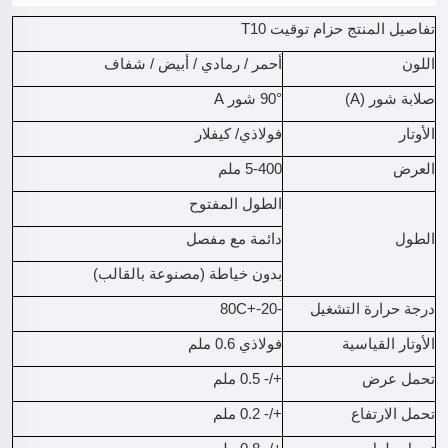
تفاصيل المنتج حزام توقيت T10
اللون
أحمر / رمادي / أبيض / شفاف
صلابة شور (A)
90° شور A
الأوتار
فولاذي/ كيفلار
العرض
5-400 ملم
الطول المفتوح
الطول
دائمة مع مفصل
بدون خياطة (مصنوعة بالقالب)
درجة حرارة التشغيل
-20-+80C
الأوتار القياسية
فولاذي 0.6 ملم
تحمل عرض
+/- 0.5 ملم
تحمل الارتفاع
+/- 0.2 ملم