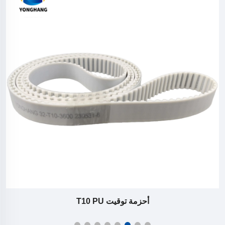
أحزمة توقيت T10 PU