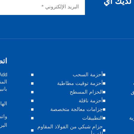
 لديك أي
اتص
أحزمة السحب
المن
أحزمة توقيت مطاطية
باني
ق
الحزام المسطح
أحزمة ناقلة
الها
حِزامات معالجة متخصصة
وات
ية
التطبيقات
البر
حزام شبكي من الفولاذ المقاوم
للصدأ