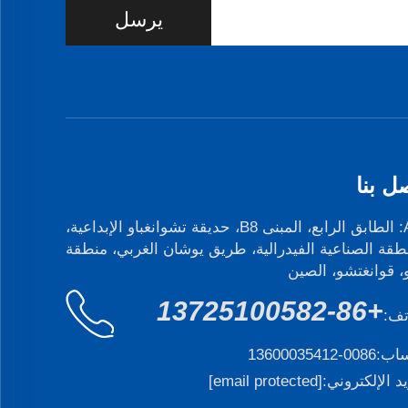
يرسل
ل بنا
Add: الطابق الرابع، المبنى B8، حديقة تشوانغباو الإبداعية،
طقة الصناعية الفيدرالية، طريق يوشان الغربي، منطقة
و، قوانغتشو، الصين
+86-13725100582
تف:
ساب:
0086-13600035412
يد الإلكتروني:
[email protected]