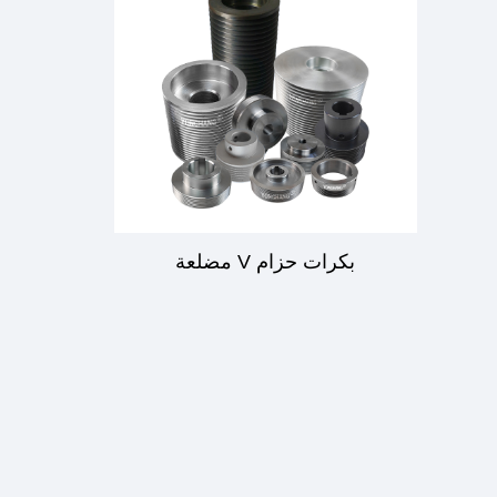
بكرات حزام V مضلعة