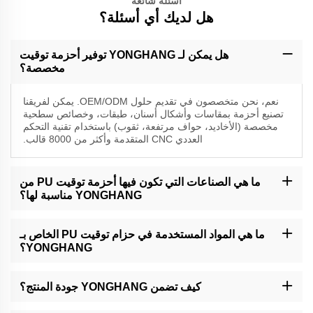
أسئلة شائعة
هل لديك أي أسئلة؟
هل يمكن لـ YONGHANG توفير أحزمة توقيت
مخصصة؟
نعم، نحن متخصصون في تقديم حلول OEM/ODM. يمكن لفريقنا
تصنيع أحزمة بمقاسات وأشكال أسنان، طبقات، وخصائص سطحية
مخصصة (الأخاديد، حواف مرتفعة، ثقوب) باستخدام تقنية التحكم
العددي CNC المتقدمة وأكثر من 8000 قالب.
ما هي الصناعات التي تكون فيها أحزمة توقيت PU من
YONGHANG مناسبة لها؟
تُستخدم أحزمة التناقل الخاصة بنا بشكل واسع في التغليف، معالجة
الأغذية، تشكيل الكابلات، الطباعة، وصناعات المعدات الدقيقة، بما في ذلك
ما هي المواد المستخدمة في حزام توقيت PU الخاص بـ
أجهزة VFFS، وأجهزة لصق الأظرف، وأنظمة التحويل المالي الآلية.
YONGHANG؟
نستخدم بولي يوريثين (PU) عالي الجودة والطلاءات المطاطية الطبيعية /
ليناتكس لتحقيق المتانة، مقاومة الاحتكاك، والتحكم في الاحتكاك. جميع
كيف تضمن YONGHANG جودة المنتج؟
المواد تتوافق مع المعايير الصناعية للنظافة والأداء.
لدينا عملية ضبط جودة صارمة تتضمن اختبار المواد، الفحوصات أثناء