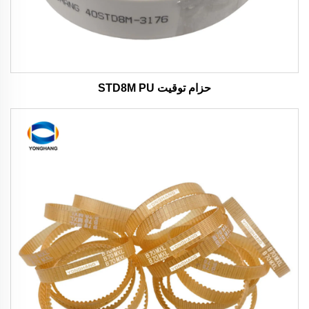
حزام توقيت STD8M PU