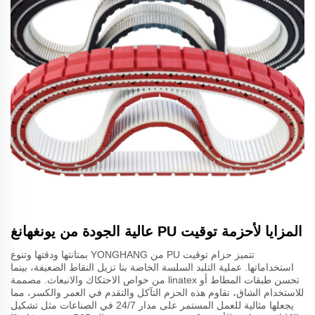
المزايا لأحزمة توقيت PU عالية الجودة من يونغهانغ
تتميز حزام توقيت PU من YONGHANG بمتانتها ودقتها وتنوع
استخداماتها. عملية التلبد السلسة الخاصة بنا تزيل النقاط الضعيفة، بينما
تحسن طبقات المطاط أو linatex من خواص الاحتكاك والانبعاث. مصممة
للاستخدام الشاق، تقاوم هذه الحزم التآكل والتقدم في العمر والكسر، مما
يجعلها مثالية للعمل المستمر على مدار 24/7 في الصناعات مثل تشكيل