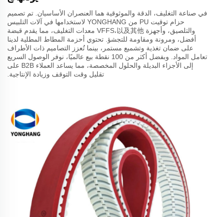
في صناعة التغليف، الدقة والموثوقية هما العنصران الأساسيان. تم تصميم
حزام توقيت PU من YONGHANG لاستخدامها في آلات التلبيس
والتلصيق، وأجهزة VFFS،以及其他 معدات التغليف، مما يقدم قبضة
أفضل، ومرونة ومقاومة للتجشؤ. تحتوي أحزمة المطاط المطلية لدينا
على ضمان تغذية وتشميع مستمر، بينما تُعزز التصاميم ذات الأطراف
تعامل المواد. وبفضل أكثر من 100 نقطة بيع عالميًا، نوفر الوصول السريع
إلى الأجزاء البديلة والحلول المخصصة، مما يساعد العملاء B2B على
تقليل وقت التوقف وزيادة الإنتاجية.