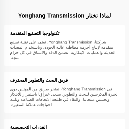
لماذا تختار Yonghang Transmission
تكنولوجيا التصنيع المتقدمة
شركتنا، Yonghang Transmission، تعتمد على تقنية تصنيع
متقدمة لإنتاج أحزمة مطاطية عالية الجودة. وباستخدام المعدات
الحديثة والعمليات الابتكارية، نضمن الدقة والاتساق في كل حزام
ننتجه.
فريق البحث والتطوير المحترف
في Yonghang Transmission، نفتخر بفريق من المهنيين ذوي
الخبرة المكرسين للبحث والتطوير. يسعى خبراؤنا باستمرار للابتكار
وتحسين منتجاتنا، والبقاء في طليعة الاتجاهات الصناعية وتلبية
احتياجات عملائنا المتغيرة.
القدرات التخصيصية