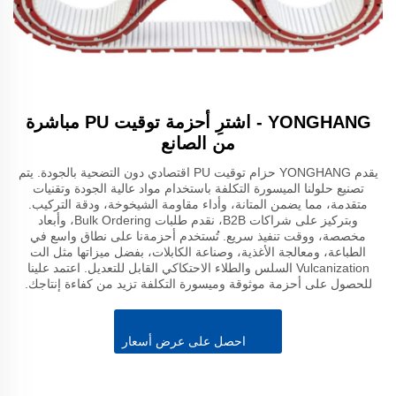
YONGHANG - اشترِ أحزمة توقيت PU مباشرة
من الصانع
يقدم YONGHANG حزام توقيت PU اقتصادي دون التضحية بالجودة. يتم
تصنيع حلولنا الميسورة التكلفة باستخدام مواد عالية الجودة وتقنيات
متقدمة، مما يضمن المتانة، وأداء مقاومة الشيخوخة، ودقة التركيب.
وبتركيز على شراكات B2B، نقدم طلبات Bulk Ordering، وأبعاد
مخصصة، ووقت تنفيذ سريع. تُستخدم أحزمةنا على نطاق واسع في
الطباعة، ومعالجة الأغذية، وصناعة الكابلات، بفضل ميزاتها مثل الت
Vulcanization السلس والطلاء الاحتكاكي القابل للتعديل. اعتمد علينا
للحصول على أحزمة موثوقة وميسورة التكلفة تزيد من كفاءة إنتاجك.
احصل على عرض أسعار