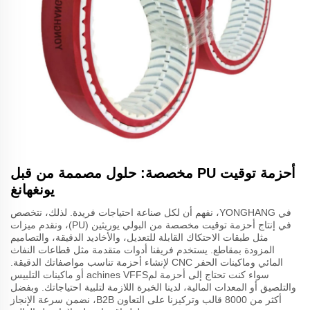
أحزمة توقيت PU مخصصة: حلول مصممة من قبل
يونغهانغ
في YONGHANG، نفهم أن لكل صناعة احتياجات فريدة. لذلك، نتخصص
في إنتاج أحزمة توقيت مخصصة من البولي يوريثين (PU)، ونقدم ميزات
مثل طبقات الاحتكاك القابلة للتعديل، والأخاديد الدقيقة، والتصاميم
المزودة بمقاطع. يستخدم فريقنا أدوات متقدمة مثل قطاعات النفاث
المائي وماكينات الحفر CNC لإنشاء أحزمة تناسب مواصفاتك الدقيقة.
سواء كنت تحتاج إلى أحزمة لمachines VFFS أو ماكينات التلبيس
والتلصيق أو المعدات المالية، لدينا الخبرة اللازمة لتلبية احتياجاتك. وبفضل
أكثر من 8000 قالب وتركيزنا على التعاون B2B، نضمن سرعة الإنجاز