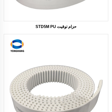
حزام توقيت STD5M PU