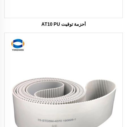
أحزمة توقيت AT10 PU