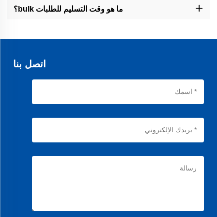
الإنتاج، وتأكيد المنتج النهائي. مصنعنا مزود بأكثر من 50 آلة متقدمة ويحمل
ما هو وقت التسليم للطلبات bulk؟
أكثر من 50 براءة اختراع لتقنيات تصنيع مبتكرة.
فترات التسليم تعتمد على تعقيد الطلب، لكننا نقوم عادةً بالتسليم خلال 2-
4 أسابيع للطلبات القياسية و4-6 أسابيع للحلول المخصصة. قد تكون
الطلبات العاجلة متاحة بناءً على الطلب.
اتصل بنا