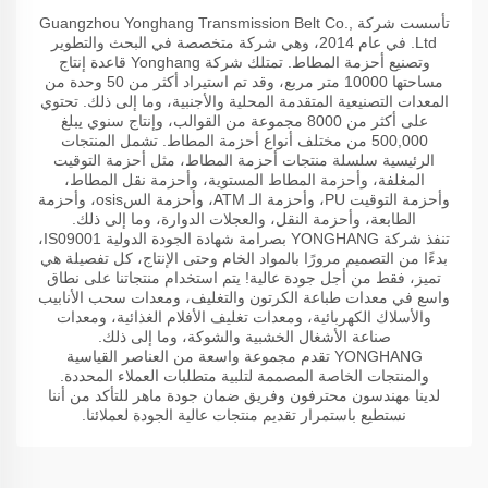
تأسست شركة Guangzhou Yonghang Transmission Belt Co.,
Ltd. في عام 2014، وهي شركة متخصصة في البحث والتطوير
وتصنيع أحزمة المطاط. تمتلك شركة Yonghang قاعدة إنتاج
مساحتها 10000 متر مربع، وقد تم استيراد أكثر من 50 وحدة من
المعدات التصنيعية المتقدمة المحلية والأجنبية، وما إلى ذلك. تحتوي
على أكثر من 8000 مجموعة من القوالب، وإنتاج سنوي يبلغ
500,000 من مختلف أنواع أحزمة المطاط. تشمل المنتجات
الرئيسية سلسلة منتجات أحزمة المطاط، مثل أحزمة التوقيت
المغلفة، وأحزمة المطاط المستوية، وأحزمة نقل المطاط،
وأحزمة التوقيت PU، وأحزمة الـ ATM، وأحزمة السosis، وأحزمة
الطابعة، وأحزمة النقل، والعجلات الدوارة، وما إلى ذلك.
تنفذ شركة YONGHANG بصرامة شهادة الجودة الدولية IS09001،
بدءًا من التصميم مرورًا بالمواد الخام وحتى الإنتاج، كل تفصيلة هي
تميز، فقط من أجل جودة عالية! يتم استخدام منتجاتنا على نطاق
واسع في معدات طباعة الكرتون والتغليف، ومعدات سحب الأنابيب
والأسلاك الكهربائية، ومعدات تغليف الأفلام الغذائية، ومعدات
صناعة الأشغال الخشبية والشوكة، وما إلى ذلك.
YONGHANG تقدم مجموعة واسعة من العناصر القياسية
والمنتجات الخاصة المصممة لتلبية متطلبات العملاء المحددة.
لدينا مهندسون محترفون وفريق ضمان جودة ماهر للتأكد من أننا
نستطيع باستمرار تقديم منتجات عالية الجودة لعملائنا.