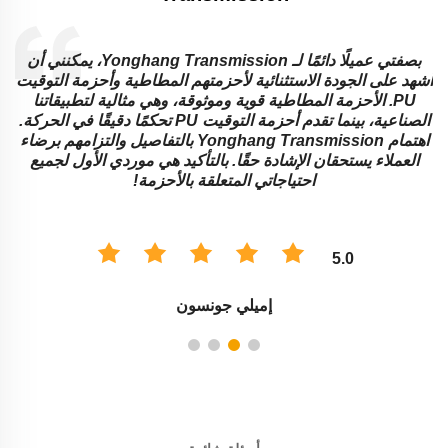
بصفتي عميلًا دائمًا لـ Yonghang Transmission، يمكنني أن
ة
أشهد على الجودة الاستثنائية لأحزمتهم المطاطية وأحزمة التوقيت
ا
PU. الأحزمة المطاطية قوية وموثوقة، وهي مثالية لتطبيقاتنا
ا
الصناعية، بينما تقدم أحزمة التوقيت PU تحكمًا دقيقًا في الحركة.
اهتمام Yonghang Transmission بالتفاصيل والتزامهم برضاء
العملاء يستحقان الإشادة حقًا. بالتأكيد هي موردي الأول لجميع
احتياجاتي المتعلقة بالأحزمة!
5.0
إميلي جونسون