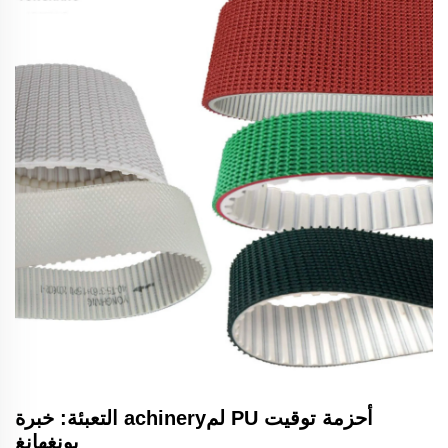
أحزمة توقيت PU لمachinery التعبئة: خبرة
يونغهانغ