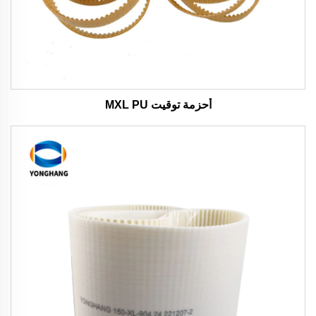
أحزمة توقيت MXL PU