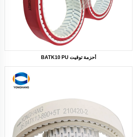
أحزمة توقيت BATK10 PU