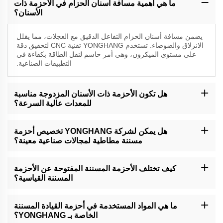
ما هي أهمية مسافة أسنان الحزام في الأحزمة ذات
الأسنان؟
يضمن مسافة أسنان الحزام التفاعل الدقيق مع العجلات، مما يقلل
الانزلاق والضوضاء. تستخدم YONGHANG تقنية CNC لتحقيق دقة
على مستوى الميكرون، وهي أمر حاسم لنقل الطاقة بكفاءة في
التطبيقات الصناعية.
هل تكون الأحزمة ذات الأسنان المزدوجة مناسبة
للمعدات عالية السرعة؟
نعم، تم تصميم أحزمتنا ذات الأسنان المزدوجة للاستخدام عالي السرعة،
مع بناء سلس ومواد مقاومة للحرارة لتحمل العمليات الشاقة.
هل يمكن لشركة YONGHANG تخصيص أحزمة
مسننة مطاطية لمجالات صناعية معينة؟
بالتأكيد. نقدم طبقات مخصصة (على سبيل المثال، المطاط الصالح
للاستهلاك الغذائي)، وملفات أسنان وأبعاد لتلبية المتطلبات الخاصة
كيف تختلف الأحزمة المسننة المفتوحة عن الأحزمة
بالصناعة، مثل معايير النظافة في تغليف الأغذية.
المسننة القياسية؟
الحزام ذو الأسنان المفتوح هو غير منتهٍ ومثالي للنقل على مسافات
طويلة، ويقدم مرونة وسهولة التركيب. تحتوي أحزمة YONGHANG
ما هي المواد المستخدمة في أحزمة القيادة المسننة
المفتوحة على بناء من المطاط القوي للمحيطات القاسية.
الخاصة بـ YONGHANG؟