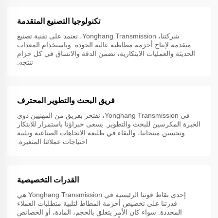
تكنولوجيا التصنيع المتقدمة
شركتنا، Yonghang Transmission، تعتمد على تقنية تصنيع
متقدمة لإنتاج أحزمة مطاطية عالية الجودة. وباستخدام المعدات
الحديثة والعمليات الابتكارية، نضمن الدقة والاتساق في كل حزام
ننتجه.
فريق البحث والتطوير المحترف
في Yonghang Transmission، نفتخر بفريق من المهنيين ذوي
الخبرة المكرسين للبحث والتطوير. يسعى خبراؤنا باستمرار للابتكار
وتحسين منتجاتنا، والبقاء في طليعة الاتجاهات الصناعية وتلبية
احتياجات عملائنا المتغيرة.
القدرات التخصيصية
إحدى نقاط قوتنا الرئيسية في Yonghang Transmission هي
قدرتنا على تخصيص أحزمة المطاط لتلبية متطلبات العملاء
المحددة. سواء كان الأمر يتعلق بالحجم، المادة، أو الخصائص