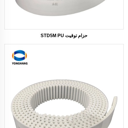
حزام توقيت STD5M PU