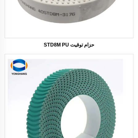
حزام توقيت STD8M PU