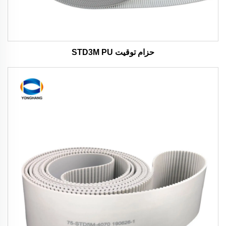
حزام توقيت STD3M PU