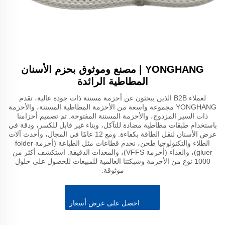
YONGHANG | مصنع وموثوق بحزم الأسنان
المطاطية الرائدة
لعملاء B2B الذين يبحثون عن أحزمة مسننة ذات جودة عالية، تقدم
YONGHANG مجموعة واسعة من الأحزمة المطاطية المسننة، والأحزمة
ذات السير المزدوج، والأحزمة المسننة المفتوحة. تم تصميم أحزامنا
باستخدام طبقات مطاطية مضادة للتآكل، وبناء غير قابل للكسر، ودقة في
عرض الأسنان لنقل الطاقة بكفاءة. ومع 12 عامًا في المجال، وأحدث آلات
الطلاء والتكنولوجيا طحن، نخدم قطاعات مثل الطباعة (أحزمة folder
gluer)، والغذاء (أحزمة VFFS)، والمعدات الدقيقة. استكشف أكثر من
1000 نوع من الأحزمة وشبكتنا العالمية للمبيعات للحصول على حلول
موثوقة.
احصل على عرض أسعار