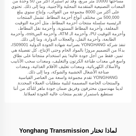
مساحتها 10000 متر مربع، وقد تم استيراد أكثر من 50 وحدة من
المعدات التصنيعية المتقدمة المحلية والأجنبية، وما إلى ذلك. تحتوي
على أكثر من 8000 مجموعة من القوالب، وإنتاج سنوي يبلغ
500,000 من مختلف أنواع أحزمة المطاط. تشمل المنتجات
الرئيسية سلسلة منتجات أحزمة المطاط، مثل أحزمة التوقيت
المغلفة، وأحزمة المطاط المستوية، وأحزمة نقل المطاط،
وأحزمة التوقيت PU، وأحزمة الـ ATM، وأحزمة السosis، وأحزمة
الطابعة، وأحزمة النقل، والعجلات الدوارة، وما إلى ذلك.
تنفذ شركة YONGHANG بصرامة شهادة الجودة الدولية IS09001،
بدءًا من التصميم مرورًا بالمواد الخام وحتى الإنتاج، كل تفصيلة هي
تميز، فقط من أجل جودة عالية! يتم استخدام منتجاتنا على نطاق
واسع في معدات طباعة الكرتون والتغليف، ومعدات سحب الأنابيب
والأسلاك الكهربائية، ومعدات تغليف الأفلام الغذائية، ومعدات
صناعة الأشغال الخشبية والشوكة، وما إلى ذلك.
YONGHANG تقدم مجموعة واسعة من العناصر القياسية
والمنتجات الخاصة المصممة لتلبية متطلبات العملاء المحددة.
لدينا مهندسون محترفون وفريق ضمان جودة ماهر للتأكد من أننا
نستطيع باستمرار تقديم منتجات عالية الجودة لعملائنا.
لماذا تختار Yonghang Transmission