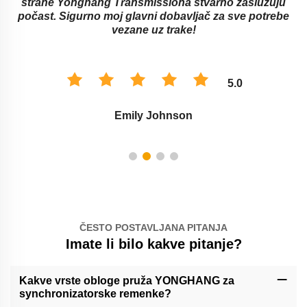
strane Yonghang Transmissiona stvarno zaslužuju
počast. Sigurno moj glavni dobavljač za sve potrebe
vezane uz trake!
5.0
Emily Johnson
ČESTO POSTAVLJANA PITANJA
Imate li bilo kakve pitanje?
Kakve vrste obloge pruža YONGHANG za
synchronizatorske remenke?