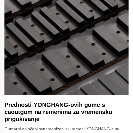
Prednosti YONGHANG-ovih gume s
caoutgom na remenima za vremensko
prigušivanje
Gumarni opločeni synchronizacijski remeni YONGHANG-a su