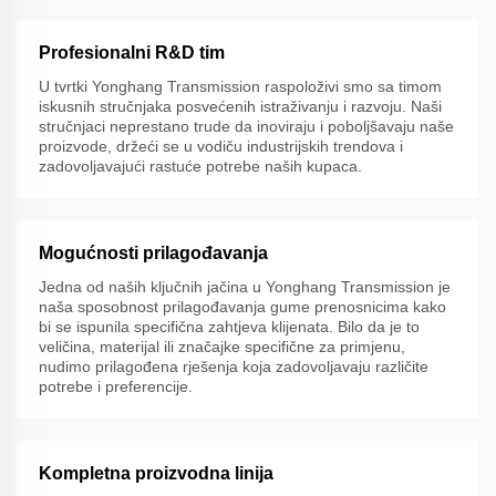
Profesionalni R&D tim
U tvrtki Yonghang Transmission raspoloživi smo sa timom
iskusnih stručnjaka posvećenih istraživanju i razvoju. Naši
stručnjaci neprestano trude da inoviraju i poboljšavaju naše
proizvode, držeći se u vodiču industrijskih trendova i
zadovoljavajući rastuće potrebe naših kupaca.
Mogućnosti prilagođavanja
Jedna od naših ključnih jačina u Yonghang Transmission je
naša sposobnost prilagođavanja gume prenosnicima kako
bi se ispunila specifična zahtjeva klijenata. Bilo da je to
veličina, materijal ili značajke specifične za primjenu,
nudimo prilagođena rješenja koja zadovoljavaju različite
potrebe i preferencije.
Kompletna proizvodna linija