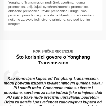
Yonghang Transmission nudi širok asortiman guma
prenosnica, uključujući synchronizatorske prenosnice,
obložene prenosnice, ravne prenosnice i druge. Naš
prošireni ponuda osigurava da će klijenti pronaći savršeno
rješenje za svoje jedinstvene primjene, sve pod jednim
strogom.
KORISNIČKE RECENZIJE
Što korisnici govore o Yonghang
Transmission
d
Kao ponovljeni kupac od Yonghang Transmission,
mogu potvrditi izuzetan kvalitet njihovih gumena traka i
PU satnih traka. Gumenaste trake su čvrste i
pouzdane, savršene za naše industrijske primjene, dok
a
PU satne trake nude preciznu upravljanju pokretom.
Briga za detalje i posvećenost zadovoljstvu kupaca od