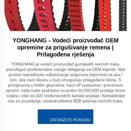
YONGHANG - Vodeći proizvođač OEM
opremine za prigušivanje remena |
Prilagođena rješenja
YONGHANG je vodeći proizvođač gumijastih revirnih traka,
ponuđujući profesionalne usluge oblaganja za OEM klijente. Naš
proces neprekinute vulkanizacije osigurava otpornost na aus i
lom, dok nam šliceru u kući omogućuju prilagođene širine. S
primjenama u folder gluersima, haul-off sustavima i preciznom
opremi, naše trake podržane su preko 50,000,000 prodaja širom
svijeta i više od 100 međunarodnih kanala prodaje. Kontaktirajte
nas za pouzdanja, visokokvalitetna B2B rješenja revirnih traka.
ZATRAŽITE PONUDU