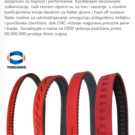
dizajnirani za trajnost i performanse. Korištenjem bezzavojne
vulkanizacije, naši remeni otporni su na lom i starenje, s visokim
koeficijentima trenja idealnim za folder gluere i haul-off sustave.
Naše mašine za udomašnjavanje omogućuju prilagođenu debljinu
i površinske završnice, dok CNC režanje osigurava precizne jame
i šuplje. Suradnjujte s nama za OEM rješenja podržana preko
50,000,000 prodaja širom svijeta.