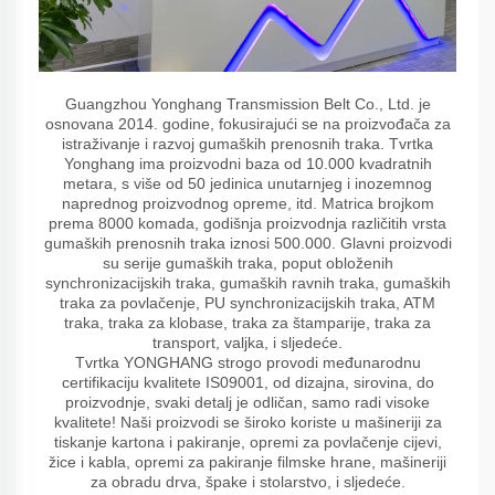
Guangzhou Yonghang Transmission Belt Co., Ltd. je
osnovana 2014. godine, fokusirajući se na proizvođača za
istraživanje i razvoj gumaških prenosnih traka. Tvrtka
Yonghang ima proizvodni baza od 10.000 kvadratnih
metara, s više od 50 jedinica unutarnjeg i inozemnog
naprednog proizvodnog opreme, itd. Matrica brojkom
prema 8000 komada, godišnja proizvodnja različitih vrsta
gumaških prenosnih traka iznosi 500.000. Glavni proizvodi
su serije gumaških traka, poput obloženih
synchronizacijskih traka, gumaških ravnih traka, gumaških
traka za povlačenje, PU synchronizacijskih traka, ATM
traka, traka za klobase, traka za štamparije, traka za
transport, valjka, i sljedeće.
Tvrtka YONGHANG strogo provodi međunarodnu
certifikaciju kvalitete IS09001, od dizajna, sirovina, do
proizvodnje, svaki detalj je odličan, samo radi visoke
kvalitete! Naši proizvodi se široko koriste u mašineriji za
tiskanje kartona i pakiranje, opremi za povlačenje cijevi,
žice i kabla, opremi za pakiranje filmske hrane, mašineriji
za obradu drva, špake i stolarstvo, i sljedeće.