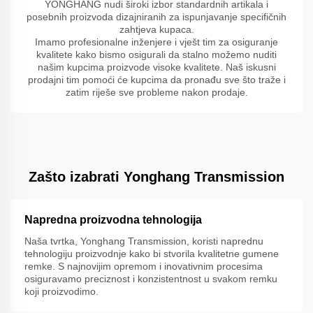
YONGHANG nudi široki izbor standardnih artikala i
posebnih proizvoda dizajniranih za ispunjavanje specifičnih
zahtjeva kupaca.
Imamo profesionalne inženjere i vješt tim za osiguranje
kvalitete kako bismo osigurali da stalno možemo nuditi
našim kupcima proizvode visoke kvalitete. Naš iskusni
prodajni tim pomoći će kupcima da pronađu sve što traže i
zatim riješe sve probleme nakon prodaje.
Zašto izabrati Yonghang Transmission
Napredna proizvodna tehnologija
Naša tvrtka, Yonghang Transmission, koristi naprednu
tehnologiju proizvodnje kako bi stvorila kvalitetne gumene
remke. S najnovijim opremom i inovativnim procesima
osiguravamo preciznost i konzistentnost u svakom remku
koji proizvodimo.