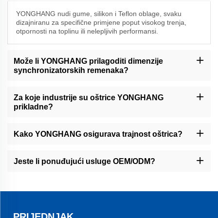
YONGHANG nudi gume, silikon i Teflon oblage, svaku
dizajniranu za specifične primjene poput visokog trenja,
otpornosti na toplinu ili nelepljivih performansi.
Može li YONGHANG prilagoditi dimenzije
synchronizatorskih remenaka?
Da, nudimo uslugu CNC obrade, rezačkog rezanja i šljikanja kako
bismo stvorili prilagođene širine, jame, otvore i klape.
Za koje industrije su oštrice YONGHANG
prikladne?
Naše trake služe u pakiranju, hrani, kabelima, financijskom
opremu i širokoj industriji.
Kako YONGHANG osigurava trajnost oštrica?
Koristimo neprekinuto vulkaniziranje i visokokvalitetne materijale,
što rezultira trakama s životnim vremenom za 30% dužim od
Jeste li ponuđujući usluge OEM/ODM?
prosjeka.
Da, posebno se bavimo OEM/ODM rješenjima, s 8,000+ štampa i
50+ patenata koji podržavaju prilagođene dizajne.
PRIJEDNJAK