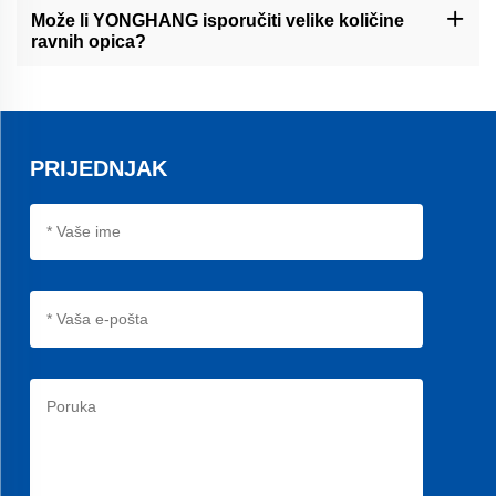
vodstvo za instalaciju, savjete za otklanjanje problema i
Može li YONGHANG isporučiti velike količine
informacije vezane uz proizvod, kako bi se osigurala prava
ravnih opica?
uporaba i performanse naših ravnih remena.
Kao profesionalni B2B dobavljač, YONGHANG ima proizvodnju da
osigura velike količine ravnih remena kako bi se ispunile potrebe
različitih poslova.
PRIJEDNJAK