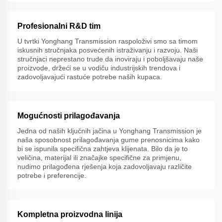
Profesionalni R&D tim
U tvrtki Yonghang Transmission raspoloživi smo sa timom
iskusnih stručnjaka posvećenih istraživanju i razvoju. Naši
stručnjaci neprestano trude da inoviraju i poboljšavaju naše
proizvode, držeći se u vodiču industrijskih trendova i
zadovoljavajući rastuće potrebe naših kupaca.
Mogućnosti prilagođavanja
Jedna od naših ključnih jačina u Yonghang Transmission je
naša sposobnost prilagođavanja gume prenosnicima kako
bi se ispunila specifična zahtjeva klijenata. Bilo da je to
veličina, materijal ili značajke specifične za primjenu,
nudimo prilagođena rješenja koja zadovoljavaju različite
potrebe i preferencije.
Kompletna proizvodna linija