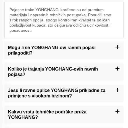
Pojasne trake YONGHANG izrađene su od premium
materijala i naprednih tehničkih postupaka. Ponudili smo
širok raspon opcija, strogo kontroliran kvalitet te odličan
poslužljivost kupaca, što osigurava odličnu učinkovitost i
pouzdanost.
Mogu li se YONGHANG-ovi ravnih pojasi
prilagoditi?
Da, shvaćamo da različiti poslovi imaju jedinstvene zahtjeve.
YONGHANG može prilagoditi pojasne trake s obzirom na veličinu,
Koliko je trajanja YONGHANG-ovih ravnih
materijal i druge specifikacije kako bi se ispunile vaše posebne
pojasa?
potrebe.
Životni vijek naših pojasnih traka ovisi o raznim faktorima poput
primjene, radnih uvjeta i održavanja. Međutim, naš
Jesu li ravne oplice YONGHANG prikladne za
visokokvalitetni materijal i dizajn osiguravaju dug životni vijek u
primjene s visokom brzinom?
usporedbi s mnogim drugim proizvodima na tržištu.
Da, mnoge naše pojasne trake, poput neprekinutih pojasnih traka
za vožnju, konkretno su dizajnirane za visoke brzine. nude gladak
Kakvu vrstu tehničke podrške pruža
rad i odličnu prijenosnu snagu kod visokih brzina.
YONGHANG?
YONGHANG nudi punovrijednu tehničku podršku, uključujući