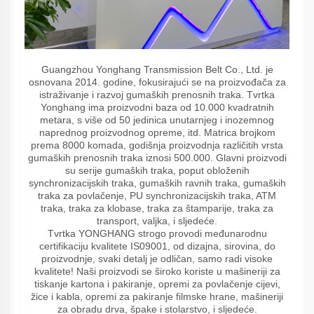
Guangzhou Yonghang Transmission Belt Co., Ltd. je
osnovana 2014. godine, fokusirajući se na proizvođača za
istraživanje i razvoj gumaških prenosnih traka. Tvrtka
Yonghang ima proizvodni baza od 10.000 kvadratnih
metara, s više od 50 jedinica unutarnjeg i inozemnog
naprednog proizvodnog opreme, itd. Matrica brojkom
prema 8000 komada, godišnja proizvodnja različitih vrsta
gumaških prenosnih traka iznosi 500.000. Glavni proizvodi
su serije gumaških traka, poput obloženih
synchronizacijskih traka, gumaških ravnih traka, gumaških
traka za povlačenje, PU synchronizacijskih traka, ATM
traka, traka za klobase, traka za štamparije, traka za
transport, valjka, i sljedeće.
Tvrtka YONGHANG strogo provodi međunarodnu
certifikaciju kvalitete IS09001, od dizajna, sirovina, do
proizvodnje, svaki detalj je odličan, samo radi visoke
kvalitete! Naši proizvodi se široko koriste u mašineriji za
tiskanje kartona i pakiranje, opremi za povlačenje cijevi,
žice i kabla, opremi za pakiranje filmske hrane, mašineriji
za obradu drva, špake i stolarstvo, i sljedeće.