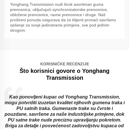
Yonghang Transmission nudi širok asortiman guma
prenosnica, uključujući synchronizatorske prenosnice,
obložene prenosnice, ravne prenosnice i druge. Naš
prošireni ponuda osigurava da će klijenti pronaći savršeno
rješenje za svoje jedinstvene primjene, sve pod jednim
strogom.
KORISNIČKE RECENZIJE
Što korisnici govore o Yonghang
Transmission
d
Kao ponovljeni kupac od Yonghang Transmission,
mogu potvrditi izuzetan kvalitet njihovih gumena traka i
PU satnih traka. Gumenaste trake su čvrste i
pouzdane, savršene za naše industrijske primjene, dok
a
PU satne trake nude preciznu upravljanju pokretom.
Briga za detalje i posvećenost zadovoljstvu kupaca od