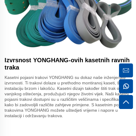
Izvrsnost YONGHANG-ovih kasetnih ravnih
traka
Kasetni pojasni trakovi YONGHANG su dokaz naše inženjerske
izvrsnosti. Ti trakovi dolaze u prethodno montiranoj kaseti, što čini
instalaciju brzom i lakošću. Kasetni dizajn također štiti trak od
vanjskog oštećenja, produžujući njegov životni vijek. Naši kasetni
pojasni trakovi dostupni su u različitim veličinama i specifikacijama
kako bi zadovoljili različite zahtjeve primjene. S kasetnim pojasnim
trakovima YONGHANG možete uštedjeti vrijeme i napore u
instalaciji i održavanju trakova.