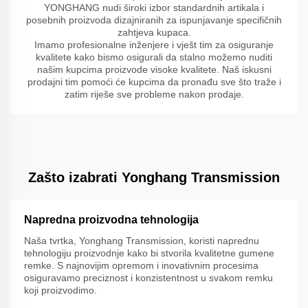
YONGHANG nudi široki izbor standardnih artikala i
posebnih proizvoda dizajniranih za ispunjavanje specifičnih
zahtjeva kupaca.
Imamo profesionalne inženjere i vješt tim za osiguranje
kvalitete kako bismo osigurali da stalno možemo nuditi
našim kupcima proizvode visoke kvalitete. Naš iskusni
prodajni tim pomoći će kupcima da pronađu sve što traže i
zatim riješe sve probleme nakon prodaje.
Zašto izabrati Yonghang Transmission
Napredna proizvodna tehnologija
Naša tvrtka, Yonghang Transmission, koristi naprednu
tehnologiju proizvodnje kako bi stvorila kvalitetne gumene
remke. S najnovijim opremom i inovativnim procesima
osiguravamo preciznost i konzistentnost u svakom remku
koji proizvodimo.