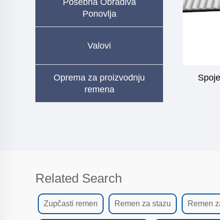
Posebna Obrađiva
Ponovlja
Valovi
Oprema za proizvodnju
Spoje
remena
Related Search
Zupčasti remen
Remen za stazu
Remen za