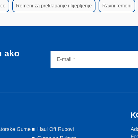
ice
Remeni za preklapanje i lijepljenje
Ravni remeni
u ako
K
atorske Gume
Haul Off Rupovi
Add
Fed