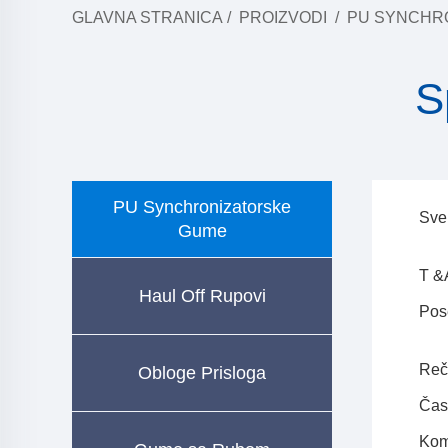
GLAVNA STRANICA
/
PROIZVODI
/
PU SYNCHR
S
PU Synchronizatorske
Sve
Gume
T &
Haul Off Rupovi
Pos
Reč
Obloge Prisloga
Čas
Kom