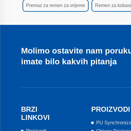
Premaz za remen za vrijeme
Remen za kobas
Molimo ostavite nam poruk
imate bilo kakvih pitanja
BRZI
PROIZVODI
LINKOVI
PU Synchroniz
Proizvodi