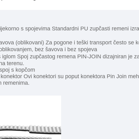
ekorno s spojevima Standardni PU zupčasti remeni izra
ova (oblikovani) Za pogone i teški transport često se k
oblikovanjem, bez šavova i bez spojeva
iglom Spoj zupčastog remena PIN-JOIN dizajniran je za
 na terenu.
 spoj s kopčom
konektor Ovi konektori su poput konektora Pin Join meha
m remenima.