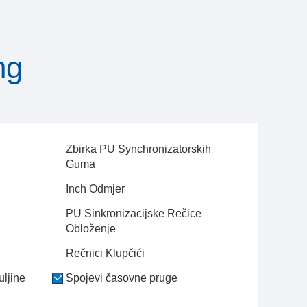
ng
Zbirka PU Synchronizatorskih
Guma
Inch Odmjer
PU Sinkronizacijske Rečice
Obloženje
Rečnici Klupčići
ljine
Spojevi časovne pruge