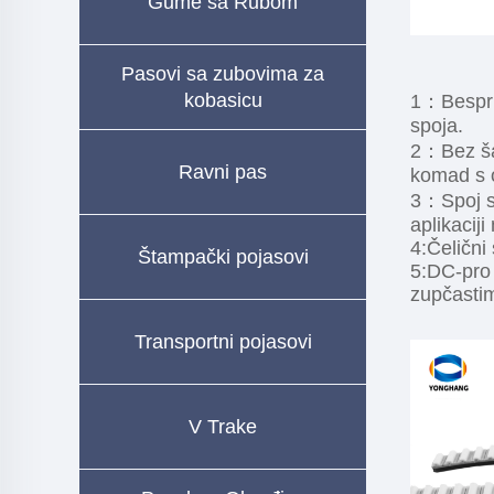
Gume sa Rubom
Pasovi sa zubovima za
kobasicu
1：Besprij
spoja.
2：Bez šav
Ravni pas
komad s 
3：Spoj s 
aplikaciji
4:Čelični
Štampački pojasovi
5:DC-pro 
zupčasti
Transportni pojasovi
V Trake