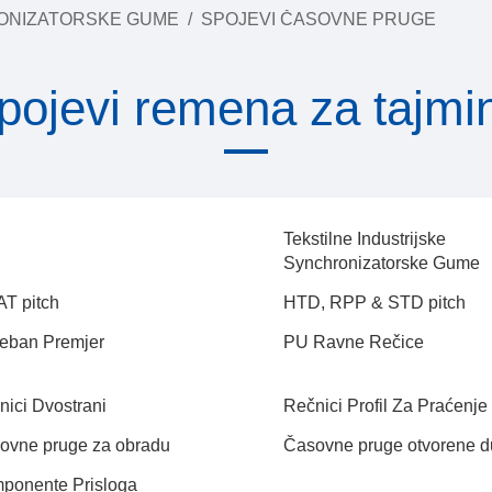
ONIZATORSKE GUME
/
SPOJEVI ČASOVNE PRUGE
pojevi remena za tajmi
Tekstilne Industrijske
Synchronizatorske Gume
AT pitch
HTD, RPP & STD pitch
eban Premjer
PU Ravne Rečice
nici Dvostrani
Rečnici Profil Za Praćenje
ovne pruge za obradu
Časovne pruge otvorene du
ponente Prisloga