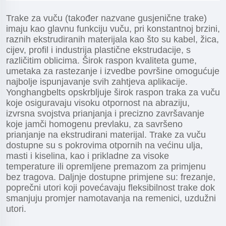
Trake za vuču (također nazvane gusjenične trake)
imaju kao glavnu funkciju vuču, pri konstantnoj brzini,
raznih ekstrudiranih materijala kao što su kabel, žica,
cijev, profil i industrija plastične ekstrudacije, s
različitim oblicima. Širok raspon kvaliteta gume,
umetaka za rastezanje i izvedbe površine omogućuje
najbolje ispunjavanje svih zahtjeva aplikacije.
Yonghangbelts opskrbljuje širok raspon traka za vuču
koje osiguravaju visoku otpornost na abraziju,
izvrsna svojstva prianjanja i precizno završavanje
koje jamči homogenu prevlaku, za savršeno
prianjanje na ekstrudirani materijal. Trake za vuču
dostupne su s pokrovima otpornih na većinu ulja,
masti i kiselina, kao i prikladne za visoke
temperature ili opremljene premazom za primjenu
bez tragova. Daljnje dostupne primjene su: frezanje,
poprečni utori koji povećavaju fleksibilnost trake dok
smanjuju promjer namotavanja na remenici, uzdužni
utori.