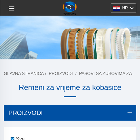
HR
GLAVNA STRANICA
/
PROIZVODI
/
PASOVI SA ZUBOVIMA ZA KOBASICU
Remeni za vrijeme za kobasice
PROIZVODI
Sve