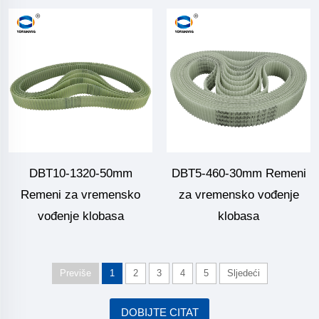
DBT10-1320-50mm
DBT5-460-30mm Remeni
Remeni za vremensko
za vremensko vođenje
vođenje klobasa
klobasa
Previše
1
2
3
4
5
Sljedeći
DOBIJTE CITAT