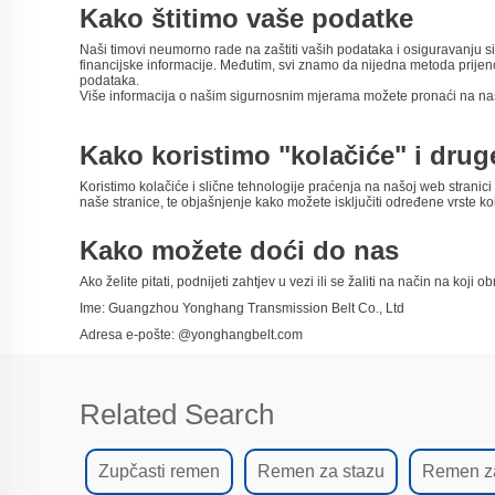
Kako štitimo vaše podatke
Naši timovi neumorno rade na zaštiti vaših podataka i osiguravanju si
financijske informacije. Međutim, svi znamo da nijedna metoda prije
podataka.
Više informacija o našim sigurnosnim mjerama možete pronaći na naš
Kako koristimo "kolačiće" i drug
Koristimo kolačiće i slične tehnologije praćenja na našoj web stranici 
naše stranice, te objašnjenje kako možete isključiti određene vrste ko
Kako možete doći do nas
Ako želite pitati, podnijeti zahtjev u vezi ili se žaliti na način na ko
Ime: Guangzhou Yonghang Transmission Belt Co., Ltd
Adresa e-pošte: @yonghangbelt.com
Related Search
Zupčasti remen
Remen za stazu
Remen za