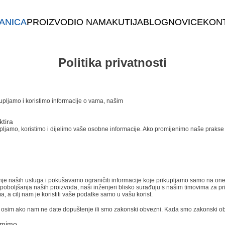
ANICA
PROIZVODI
O NAMA
KUTIJA
BLOG
NOVICE
KONT
Politika privatnosti
upljamo i koristimo informacije o vama, našim
ktira
ljamo, koristimo i dijelimo vaše osobne informacije. Ako promijenimo naše prakse pr
anje naših usluga i pokušavamo ograničiti informacije koje prikupljamo samo na on
poboljšanja naših proizvoda, naši inženjeri blisko surađuju s našim timovima za priv
 a cilj nam je koristiti vaše podatke samo u vašu korist.
ti osim ako nam ne date dopuštenje ili smo zakonski obvezni. Kada smo zakonski ob
imimo.