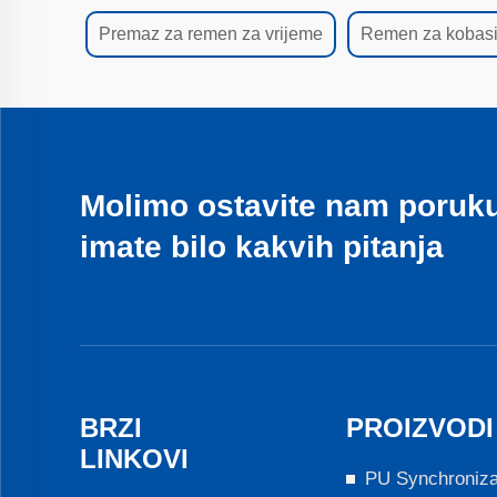
Premaz za remen za vrijeme
Remen za kobas
Molimo ostavite nam poruk
imate bilo kakvih pitanja
BRZI
PROIZVODI
LINKOVI
PU Synchroniz