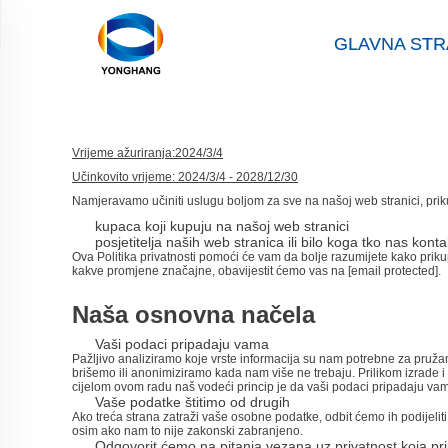
GLAVNA STR
Vrijeme ažuriranja:2024/3/4
Učinkovito vrijeme: 2024/3/4 - 2028/12/30
Namjeravamo učiniti uslugu boljom za sve na našoj web stranici, prik
kupaca koji kupuju na našoj web stranici
posjetitelja naših web stranica ili bilo koga tko nas konta
Ova Politika privatnosti pomoći će vam da bolje razumijete kako prikup
kakve promjene značajne, obavijestit ćemo vas na
[email protected]
.
Naša osnovna načela
Vaši podaci pripadaju vama
Pažljivo analiziramo koje vrste informacija su nam potrebne za pruž
brišemo ili anonimiziramo kada nam više ne trebaju. Prilikom izrade i 
cijelom ovom radu naš vodeći princip je da vaši podaci pripadaju vama,
Vaše podatke štitimo od drugih
Ako treća strana zatraži vaše osobne podatke, odbit ćemo ih podijeli
osim ako nam to nije zakonski zabranjeno.
Odgovorit ćemo na pitanja vezana uz privatnost koja pr