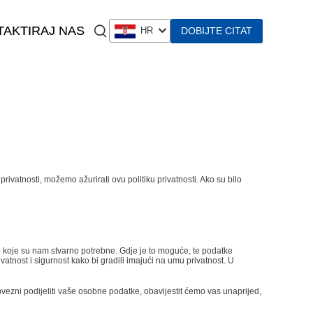
AKTIRAJ NAS
DOBIJTE CITAT
HR
ivatnosti, možemo ažurirati ovu politiku privatnosti. Ako su bilo
e koje su nam stvarno potrebne. Gdje je to moguće, te podatke
atnost i sigurnost kako bi gradili imajući na umu privatnost. U
vezni podijeliti vaše osobne podatke, obavijestit ćemo vas unaprijed,