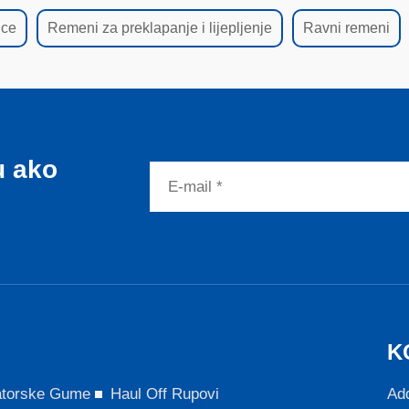
ice
Remeni za preklapanje i lijepljenje
Ravni remeni
u ako
K
atorske Gume
Haul Off Rupovi
Add