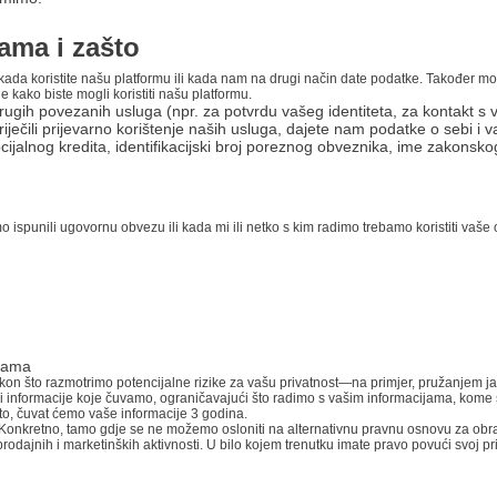
ama i zašto
kada koristite našu platformu ili kada nam na drugi način date podatke. Također m
kako biste mogli koristiti našu platformu.
drugih povezanih usluga
(npr. za potvrdu vašeg identiteta, za kontakt 
iječili prijevarno korištenje naših usluga, dajete nam podatke o sebi i
ijalnog kredita, identifikacijski broj poreznog obveznika, ime zakonsko
o ispunili ugovornu obvezu ili kada mi ili netko s kim radimo trebamo koristiti vaš
ijama
 što razmotrimo potencijalne rizike za vašu privatnost—na primjer, pružanjem jas
 informacije koje čuvamo, ograničavajući što radimo s vašim informacijama, kome š
ito, čuvat ćemo vaše informacije 3
godina.
onkretno, tamo gdje se ne možemo osloniti na alternativnu pravnu osnovu za obradu,
rodajnih i marketinških aktivnosti. U bilo kojem trenutku imate pravo povući svoj 