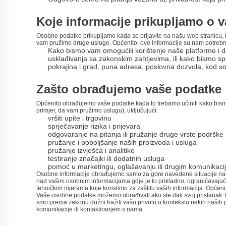
Koje informacije prikupljamo o v
Osobne podatke prikupljamo kada se prijavite na našu web stranicu, 
vam pružimo druge usluge. Općenito, ove informacije su nam potrebne 
Kako bismo vam omogućili korištenje naše platforme i 
usklađivanja sa zakonskim zahtjevima, ili kako bismo spr
pokrajina i grad, puna adresa, poslovna dozvola, kod soc
Zašto obrađujemo vaše podatke
Općenito obrađujemo
vaše podatke kada to trebamo učiniti kako bism
primjer, da vam pružimo uslugu), uključujući:
vršiti upite i trgovinu
sprječavanje rizika i prijevara
odgovaranje na pitanja ili pružanje druge vrste podrške
pružanje i poboljšanje naših proizvoda i usluga
pružanje izvješća i analitike
testiranje značajki ili dodatnih usluga
pomoć u marketingu, oglašavanju ili drugim komunikac
Osobne informacije obrađujemo samo za gore navedene situacije nakon
nad vašim osobnim informacijama gdje je to prikladno, ograničavajući
tehničkim mjerama koje koristimo za zaštitu vaših informacija. Općen
Vaše osobne podatke možemo obrađivati ako ste dali svoj pristanak. K
smo prema zakonu dužni tražiti vašu privolu u kontekstu nekih naših p
komunikacije ili kontaktiranjem s nama.