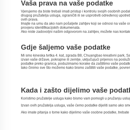
Vaša prava na vaše podatke
Vjerujemo da biste trebali imati pristup i kontrolu svojih osobnih poda
drugog pružatelja usluga, ograničiti ili se usprotiviti određenoj upotr
ovih prava.
Imajte na umu da ako nam pošaljete zahtjev koji se odnosi na vaše osob
provjeru identifikacijskih dokumenata.
Ako niste zadovoljni našim odgovorom na zahtjev, možete nas kontaktirat
Gdje šaljemo vaše podatke
Mi smo kineska tvrtka 4. kat, zgrada B8, Chuangbao kreativni park,
izvan vaše države, pokrajine ili zemlje, uključujući prijenos na poslu
podatke preko granica, poduzimamo korake da zaštitimo vaše podatke 
Iako činimo sve što možemo kako bismo zaštitili vaše podatke, povre
Kada i zašto dijelimo vaše poda
Koristimo pružatelje usluga kako bismo vam pomogli u pružanju usluga.
Izvan ovih pružatelja usluga, vaše ćemo podatke dijeliti samo ako smo
Ako imate pitanja o tome kako dijelimo vaše osobne podatke, trebate n