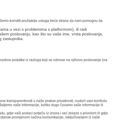
ožemo koristiti pružatelje usluga treće strane da nam pomognu da
s vama u vezi s problemima s platformom),
ili radi
 vašem poslovanju, kao što su vaše ime, vrsta poslovanja,
g zastupnika.
e osobne podatke iz razloga koji se odnose na njihovo poslovanje (na
ne transparentnosti u naše prakse privatnosti, nudeći vam kontrolu
aljemo vaše informacije, koliko dugo čuvamo vaše informacije ili
 gdje vaši podaci potječu iz izvora i već dolaze s privolom ili gdje
pristanak promjenom načina komunikacije, isključivanjem iz naše