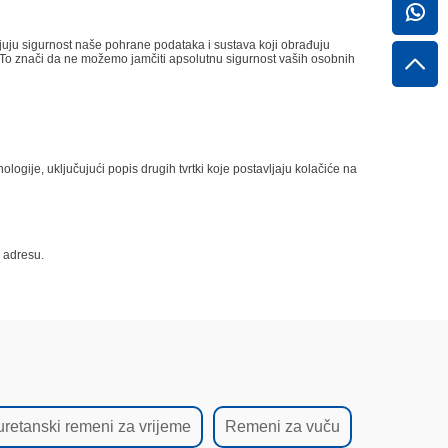
njuju sigurnost naše pohrane podataka i sustava koji obrađuju
. To znači da ne možemo jamčiti apsolutnu sigurnost vaših osobnih
logije, uključujući popis drugih tvrtki koje postavljaju kolačiće na
u adresu.
uretanski remeni za vrijeme
Remeni za vuču