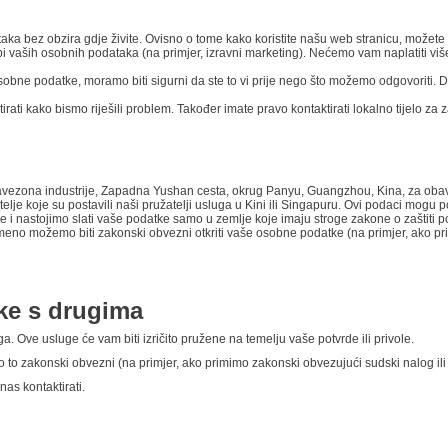
taka bez obzira gdje živite. Ovisno o tome kako koristite našu web stranicu, možete i
ebi vaših osobnih podataka (na primjer, izravni marketing). Nećemo vam naplatiti više
ne podatke, moramo biti sigurni da ste to vi prije nego što možemo odgovoriti. Da b
i kako bismo riješili problem. Također imate pravo kontaktirati lokalno tijelo za zaš
 Savezona industrije, Zapadna Yushan cesta, okrug Panyu, Guangzhou, Kina,
za oba
žitelje koje su postavili naši pružatelji usluga u Kini ili Singapuru. Ovi podaci mog
i nastojimo slati vaše podatke samo u zemlje koje imaju stroge zakone o zaštiti p
meno možemo biti zakonski obvezni otkriti vaše osobne podatke (na primjer, ako pr
tke s drugima
 Ove usluge će vam biti izričito pružene na temelju vaše potvrde ili privole.
 to zakonski obvezni (na primjer, ako primimo zakonski obvezujući sudski nalog ili 
as kontaktirati.