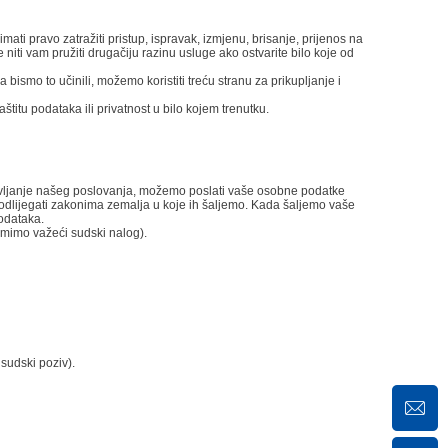
mati pravo zatražiti pristup, ispravak, izmjenu, brisanje, prijenos na
 niti vam pružiti drugačiju razinu usluge ako ostvarite bilo koje od
ismo to učinili, možemo koristiti treću stranu za prikupljanje i
titu podataka ili privatnost u bilo kojem trenutku.
vljanje našeg poslovanja, možemo poslati vaše osobne podatke
u podlijegati zakonima zemalja u koje ih šaljemo. Kada šaljemo vaše
odataka.
imimo važeći sudski nalog).
sudski poziv).