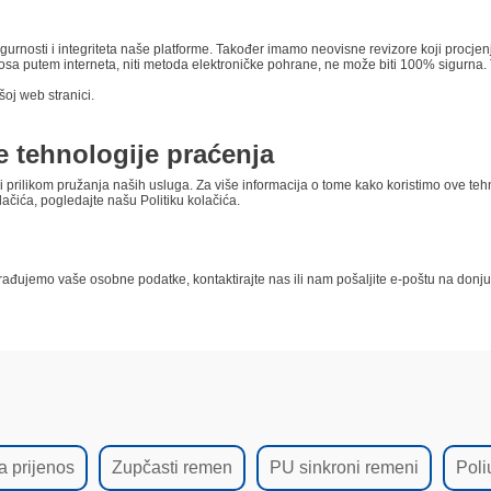
gurnosti i integriteta naše platforme. Također imamo neovisne revizore koji procje
nosa putem interneta, niti metoda elektroničke pohrane, ne može biti 100% sigurna
oj web stranici.
e tehnologije praćenja
i prilikom pružanja naših usluga. Za više informacija o tome kako koristimo ove tehno
lačića, pogledajte našu Politiku kolačića.
ji obrađujemo vaše osobne podatke, kontaktirajte nas ili nam pošaljite e-poštu na donj
 prijenos
Zupčasti remen
PU sinkroni remeni
Poli