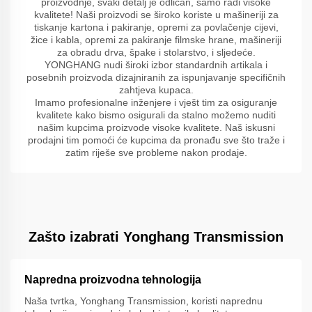
proizvodnje, svaki detalj je odličan, samo radi visoke
kvalitete! Naši proizvodi se široko koriste u mašineriji za
tiskanje kartona i pakiranje, opremi za povlačenje cijevi,
žice i kabla, opremi za pakiranje filmske hrane, mašineriji
za obradu drva, špake i stolarstvo, i sljedeće.
YONGHANG nudi široki izbor standardnih artikala i
posebnih proizvoda dizajniranih za ispunjavanje specifičnih
zahtjeva kupaca.
Imamo profesionalne inženjere i vješt tim za osiguranje
kvalitete kako bismo osigurali da stalno možemo nuditi
našim kupcima proizvode visoke kvalitete. Naš iskusni
prodajni tim pomoći će kupcima da pronađu sve što traže i
zatim riješe sve probleme nakon prodaje.
Zašto izabrati Yonghang Transmission
Napredna proizvodna tehnologija
Naša tvrtka, Yonghang Transmission, koristi naprednu