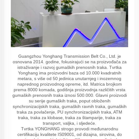
Guangzhou Yonghang Transmission Belt Co., Ltd. je
osnovana 2014. godine, fokusirajući se na proizvođača za
istraživanje i razvoj gumaških prenosnih traka. Tvrtka
Yonghang ima proizvodni baza od 10.000 kvadratnih
metara, s više od 50 jedinica unutarnjeg i inozemnog
naprednog proizvodnog opreme, itd. Matrica brojkom
prema 8000 komada, godišnja proizvodnja različitih vrsta
gumaških prenosnih traka iznosi 500.000. Glavni proizvodi
su serije gumaških traka, poput obloženih
synchronizacijskih traka, gumaških ravnih traka, gumaških
traka za povlačenje, PU synchronizacijskih traka, ATM
traka, traka za klobase, traka za štamparije, traka za
transport, valjka, i sljedeće.
Tvrtka YONGHANG strogo provodi međunarodnu
certifikaciju kvalitete IS09001, od dizajna, sirovina, do