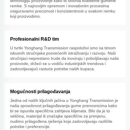
tehnologiju proizvodnje kako bi stvorila kvalitetne gumene
remke. S najnovijim opremom i inovativnim procesima
osiguravamo preciznost i konzistentnost u svakom remku
koji proizvodimo.
Profesionalni R&D tim
U tvrtki Yonghang Transmission raspoloživi smo sa timom
iskusnih stručnjaka posvećenih istraživanju i razvoju. Naši
stručnjaci neprestano trude da inoviraju i poboljšavaju naše
proizvode, držeći se u vodiču industrijskih trendova i
zadovoljavajući rastuće potrebe naših kupaca.
Mogućnosti prilagođavanja
Jedna od naših ključnih jačina u Yonghang Transmission je
naša sposobnost prilagođavanja gume prenosnicima kako
bi se ispunila specifična zahtjeva klijenata. Bilo da je to
veličina, materijal ili značajke specifične za primjenu,
nudimo prilagođena rješenja koja zadovoljavaju različite
potrebe i preferencije.