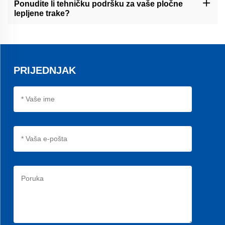
radnih uvjeta. Međutim, naše najbolje opasnice za folder lejer su
Ponudite li tehničku podršku za vaše pločne
dizajnirane za dugotrajno korištenje i mogu izdržati neprestano
lepljene trake?
radanje uz odgovarajuću održavanja.
Da, nudimo kompleksnu tehničku podršku svojim B2B kupcima.
Naš tim stručnjaka dostupan je da vam pomaže s instalacijom,
rješavanjem problema i bilo kojim drugim pitanjima koja možda
imate.
PRIJEDNJAK