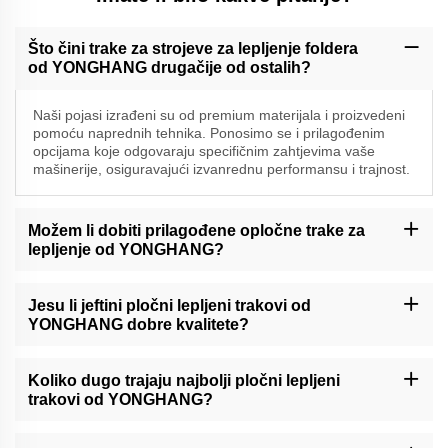
Što čini trake za strojeve za lepljenje foldera
od YONGHANG drugačije od ostalih?
Naši pojasi izrađeni su od premium materijala i proizvedeni
pomoću naprednih tehnika. Ponosimo se i prilagođenim
opcijama koje odgovaraju specifičnim zahtjevima vaše
mašinerije, osiguravajući izvanrednu performansu i trajnost.
Možem li dobiti prilagođene opločne trake za
lepljenje od YONGHANG?
Da, specializiramo se na prilagođene pojaseve za lepljenje mapa.
Naš tim će s vama raditi kako bi razumio vaše potrebe i stvorio
Jesu li jeftini pločni lepljeni trakovi od
pojaseve koji su prilagođeni vašim točnim specifikacijama.
YONGHANG dobre kvalitete?
Apsolutno. Čak i naše jeftinije opasnice pridržavaju se
visokokvalitativnih standarda. Osiguravamo da sva naša
Koliko dugo trajaju najbolji pločni lepljeni
proizvoda ispunjavaju ili premašuju industrijske zahtjeve za
trakovi od YONGHANG?
performanse i pouzdanost.
Životni vijek naših opasnica ovisi o različitim čimbenicima, poput