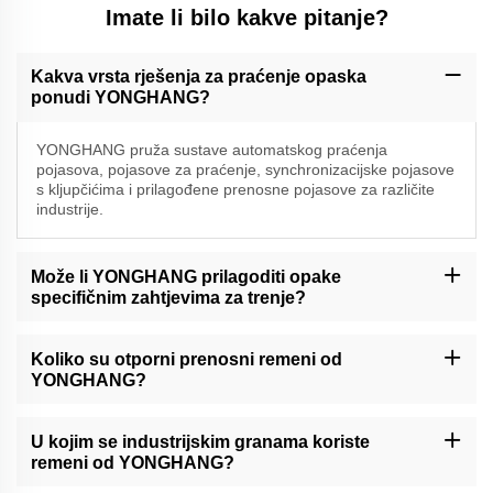
Imate li bilo kakve pitanje?
Kakva vrsta rješenja za praćenje opaska
ponudi YONGHANG?
YONGHANG pruža sustave automatskog praćenja
pojasova, pojasove za praćenje, synchronizacijske pojasove
s kljupčićima i prilagođene prenosne pojasove za različite
industrije.
Može li YONGHANG prilagoditi opake
specifičnim zahtjevima za trenje?
Da, ponudujemo gume od cao, PU i linatex revrstvenja kako
bismo prilagodili koeficijente trenja i svojstva otpuštanja za
Koliko su otporni prenosni remeni od
jedinstvene primjene.
YONGHANG?
Naši pojasovi imaju bezzavojnu vulkanizaciju i CNC obradu, što
nudi 30% duži životni vijek te otpornost na oštranje, starenje i lom.
U kojim se industrijskim granama koriste
remeni od YONGHANG?