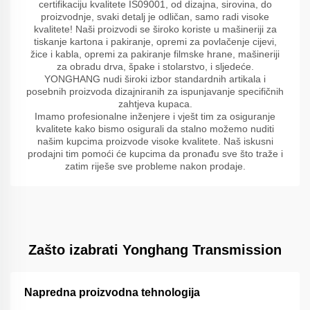
certifikaciju kvalitete IS09001, od dizajna, sirovina, do
proizvodnje, svaki detalj je odličan, samo radi visoke
kvalitete! Naši proizvodi se široko koriste u mašineriji za
tiskanje kartona i pakiranje, opremi za povlačenje cijevi,
žice i kabla, opremi za pakiranje filmske hrane, mašineriji
za obradu drva, špake i stolarstvo, i sljedeće.
YONGHANG nudi široki izbor standardnih artikala i
posebnih proizvoda dizajniranih za ispunjavanje specifičnih
zahtjeva kupaca.
Imamo profesionalne inženjere i vješt tim za osiguranje
kvalitete kako bismo osigurali da stalno možemo nuditi
našim kupcima proizvode visoke kvalitete. Naš iskusni
prodajni tim pomoći će kupcima da pronađu sve što traže i
zatim riješe sve probleme nakon prodaje.
Zašto izabrati Yonghang Transmission
Napredna proizvodna tehnologija