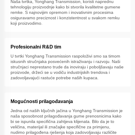
Naša tvrtka, Yonghang Transmission, koristi naprednu
tehnologiju proizvodnje kako bi stvorila kvalitetne gumene
remke. S najnovijim opremom i inovativnim procesima
osiguravamo preciznost i konzistentnost u svakom remku
koji proizvodimo.
Profesionalni R&D tim
U tvrtki Yonghang Transmission raspoloživi smo sa timom
iskusnih stručnjaka posvećenih istraživanju i razvoju. Naši
stručnjaci neprestano trude da inoviraju i poboljšavaju naše
proizvode, držeći se u vodiču industrijskih trendova i
zadovoljavajući rastuće potrebe naših kupaca.
Mogućnosti prilagođavanja
Jedna od naših ključnih jačina u Yonghang Transmission je
naša sposobnost prilagođavanja gume prenosnicima kako
bi se ispunila specifična zahtjeva klijenata. Bilo da je to
veličina, materijal ili značajke specifične za primjenu,
nudimo prilagođena rješenja koja zadovoljavaju različite