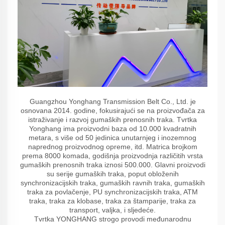
Guangzhou Yonghang Transmission Belt Co., Ltd. je
osnovana 2014. godine, fokusirajući se na proizvođača za
istraživanje i razvoj gumaških prenosnih traka. Tvrtka
Yonghang ima proizvodni baza od 10.000 kvadratnih
metara, s više od 50 jedinica unutarnjeg i inozemnog
naprednog proizvodnog opreme, itd. Matrica brojkom
prema 8000 komada, godišnja proizvodnja različitih vrsta
gumaških prenosnih traka iznosi 500.000. Glavni proizvodi
su serije gumaških traka, poput obloženih
synchronizacijskih traka, gumaških ravnih traka, gumaških
traka za povlačenje, PU synchronizacijskih traka, ATM
traka, traka za klobase, traka za štamparije, traka za
transport, valjka, i sljedeće.
Tvrtka YONGHANG strogo provodi međunarodnu