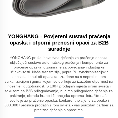
YONGHANG - Povjereni sustavi praćenja
opaska i otporni prenosni opaci za B2B
suradnje
YONGHANG pruža inovativna rješenja za praćenje opaska,
uključujući sustave automatskog praćenja i komponente za
praćenje opaska, dizajnirane za povećanje industrijske
učinkovitosti. Naše transmisije, poput PU synchronizacijskih
opasaka i haul-off opasaka, izrađene su s neprekinutom
vulkanizacijom i guma kojom se oblikuje za izuzetnu otpornost na
nošenje i dugotrajnost. S 100+ prodajnih mjesta širom svijeta i
fokusom na B2B prilagođavanje, nudimo prilagođena rješenja za
pakiranje, obradu hrane i financijsku opremu. Istražite naše
voditelje za praćenje opaska, konkurentne cijene za opake i
500.000+ jedinica prodatih širom svijeta - vaš pouzdan partner za
precizna rješenja s opascima.