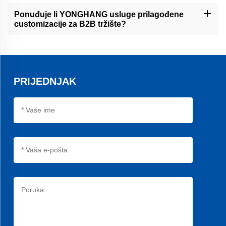
Služimo industriji pakiranja, prerade hrane, ekstruzije kabela,
tiskarne i preciznog opreme u financijama.
Ponuđuje li YONGHANG usluge prilagođene
customizacije za B2B tržište?
Da, pružamo prilagođeno obrascivanje (rezanje vodom, CNC
frizovanje), dizajn obloka (8,000+ obloka) i rezanje širine
pojasova.
PRIJEDNJAK