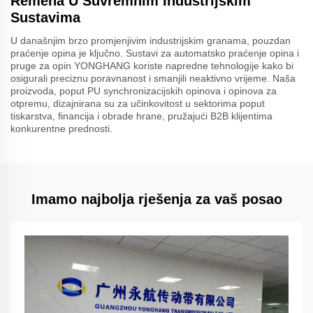
Remena U Suvremnim Industrijskim
Sustavima
U današnjim brzo promjenjivim industrijskim granama, pouzdan
praćenje opina je ključno. Sustavi za automatsko praćenje opina i
pruge za opin YONGHANG koriste napredne tehnologije kako bi
osigurali preciznu poravnanost i smanjili neaktivno vrijeme. Naša
proizvoda, poput PU synchronizacijskih opinova i opinova za
otpremu, dizajnirana su za učinkovitost u sektorima poput
tiskarstva, financija i obrade hrane, pružajući B2B klijentima
konkurentne prednosti.
Imamo najbolja rješenja za vaš posao