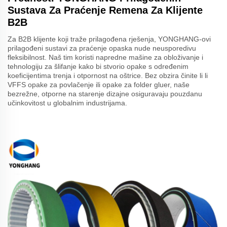
Sustava Za Praćenje Remena Za Klijente
B2B
Za B2B klijente koji traže prilagođena rješenja, YONGHANG-ovi
prilagođeni sustavi za praćenje opaska nude neusporedivu
fleksibilnost. Naš tim koristi napredne mašine za obloživanje i
tehnologiju za šlifanje kako bi stvorio opake s određenim
koeficijentima trenja i otpornost na oštrice. Bez obzira činite li li
VFFS opake za povlačenje ili opake za folder gluer, naše
bezrežne, otporne na starenje dizajne osiguravaju pouzdanu
učinkovitost u globalnim industrijama.