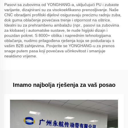
Pasovi sa zubovima od YONGHANG-a, uključujući PU i zubaste
varijante, dizajnirani su za visokoekfikasno prenosljivanje. Naše
CNC obradjeni profilski dijelovi osiguravaju preciznu radnju zuba,
dok guma oblačenje povećava trenje i otpornost na oštrice.
Idealni su za prehrambenu ambalažu (npr., pasovi sa zubovima
za klobase) i automatske sustave, te nude higijski dizajn i
pouzdan pokret. S 8000+ oblika i naprednim tehnologijama
oblačanja, nudimo prilagođena rješenja koja se podudaraju s
vašim B2B zahtjevima. Povjerite se YONGHANG-u za prenos
snage putem pasa koji povećava učinkovitost i smanjuje
neaktivno vrijeme.
Imamo najbolja rješenja za vaš posao