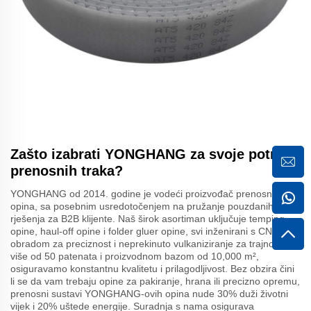
Zašto izabrati YONGHANG za svoje potrebe
prenosnih traka?
YONGHANG od 2014. godine je vodeći proizvođač prenosnih
opina, sa posebnim usredotočenjem na pružanje pouzdanih
rješenja za B2B klijente. Naš širok asortiman uključuje temping
opine, haul-off opine i folder gluer opine, svi inženirani s CNC
obradom za preciznost i neprekinuto vulkaniziranje za trajnost. S
više od 50 patenata i proizvodnom bazom od 10,000 m²,
osiguravamo konstantnu kvalitetu i prilagodljivost. Bez obzira čini
li se da vam trebaju opine za pakiranje, hrana ili precizno opremu,
prenosni sustavi YONGHANG-ovih opina nude 30% duži životni
vijek i 20% uštede energije. Suradnja s nama osigurava