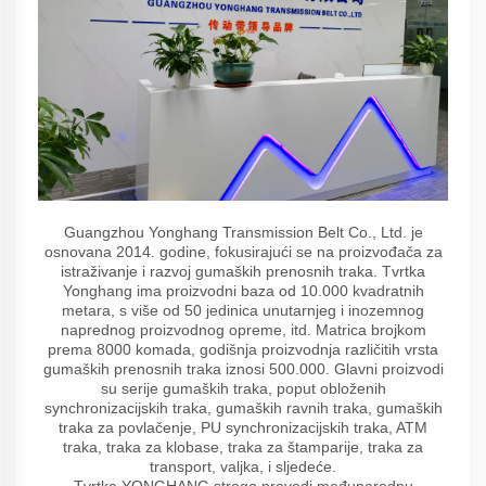
Guangzhou Yonghang Transmission Belt Co., Ltd. je
osnovana 2014. godine, fokusirajući se na proizvođača za
istraživanje i razvoj gumaških prenosnih traka. Tvrtka
Yonghang ima proizvodni baza od 10.000 kvadratnih
metara, s više od 50 jedinica unutarnjeg i inozemnog
naprednog proizvodnog opreme, itd. Matrica brojkom
prema 8000 komada, godišnja proizvodnja različitih vrsta
gumaških prenosnih traka iznosi 500.000. Glavni proizvodi
su serije gumaških traka, poput obloženih
synchronizacijskih traka, gumaških ravnih traka, gumaških
traka za povlačenje, PU synchronizacijskih traka, ATM
traka, traka za klobase, traka za štamparije, traka za
transport, valjka, i sljedeće.
Tvrtka YONGHANG strogo provodi međunarodnu