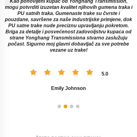
d
Kao ponovljeni kupac od Yonghang Transmission,
mogu potvrditi izuzetan kvalitet njihovih gumena traka i
PU satnih traka. Gumenaste trake su čvrste i
pouzdane, savršene za naše industrijske primjene, dok
a
PU satne trake nude preciznu upravljanju pokretom.
Briga za detalje i posvećenost zadovoljstvu kupaca od
strane Yonghang Transmissiona stvarno zaslužuju
počast. Sigurno moj glavni dobavljač za sve potrebe
vezane uz trake!
5.0
Emily Johnson