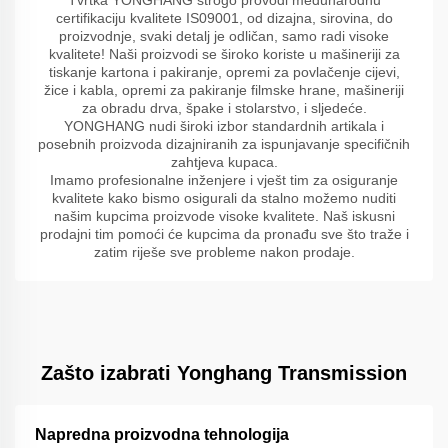
certifikaciju kvalitete IS09001, od dizajna, sirovina, do
proizvodnje, svaki detalj je odličan, samo radi visoke
kvalitete! Naši proizvodi se široko koriste u mašineriji za
tiskanje kartona i pakiranje, opremi za povlačenje cijevi,
žice i kabla, opremi za pakiranje filmske hrane, mašineriji
za obradu drva, špake i stolarstvo, i sljedeće.
YONGHANG nudi široki izbor standardnih artikala i
posebnih proizvoda dizajniranih za ispunjavanje specifičnih
zahtjeva kupaca.
Imamo profesionalne inženjere i vješt tim za osiguranje
kvalitete kako bismo osigurali da stalno možemo nuditi
našim kupcima proizvode visoke kvalitete. Naš iskusni
prodajni tim pomoći će kupcima da pronađu sve što traže i
zatim riješe sve probleme nakon prodaje.
Zašto izabrati Yonghang Transmission
Napredna proizvodna tehnologija