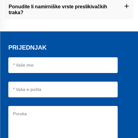
životni vijek duži za 30% od prosjeka drugih proizvoda te preciznu
Ponudite li namirniške vrste preslikivačkih
obradu za optimalnu performancu.
traka?
Da, nudimo reviru od prirodnog kaučuka i linatex reviru za
primjene u ambalaži hrane, osiguravajući higijenu i pridržavanje
propisima.
PRIJEDNJAK