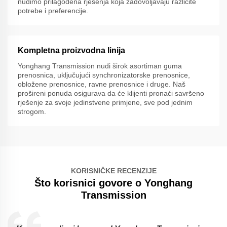
nudimo prilagođena rješenja koja zadovoljavaju različite
potrebe i preferencije.
Kompletna proizvodna linija
Yonghang Transmission nudi širok asortiman guma
prenosnica, uključujući synchronizatorske prenosnice,
obložene prenosnice, ravne prenosnice i druge. Naš
prošireni ponuda osigurava da će klijenti pronaći savršeno
rješenje za svoje jedinstvene primjene, sve pod jednim
strogom.
KORISNIČKE RECENZIJE
Što korisnici govore o Yonghang
Transmission