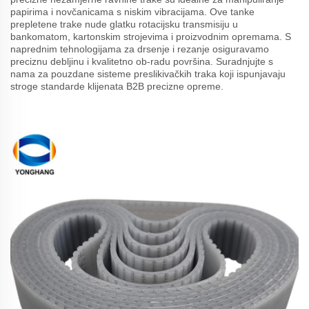
papirima i novčanicama s niskim vibracijama. Ove tankе
prepletenе trake nude glatku rotacijsku transmisiju u
bankomatom, kartonskim strojevima i proizvodnim opremama. S
naprednim tehnologijama za drsenje i rezanje osiguravamo
preciznu debljinu i kvalitetno ob-radu površina. Suradnjujte s
nama za pouzdane sisteme preslikivačkih traka koji ispunjavaju
stroge standarde klijenata B2B precizne opreme.