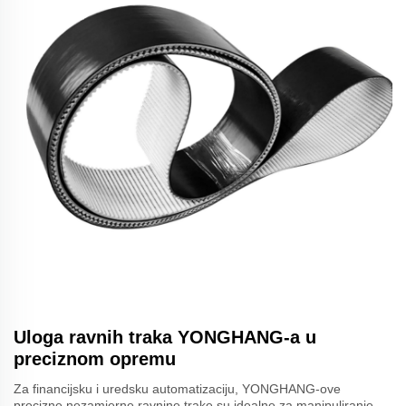
Uloga ravnih traka YONGHANG-a u
preciznom opremu
Za financijsku i uredsku automatizaciju, YONGHANG-ove
precizne nezamjerne ravnine trake su idealne za manipuliranje