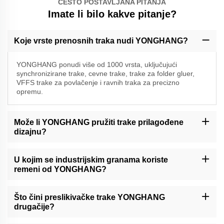
ČESTO POSTAVLJANA PITANJA
Imate li bilo kakve pitanje?
Koje vrste prenosnih traka nudi YONGHANG?
YONGHANG ponudi više od 1000 vrsta, uključujući
synchronizirane trake, cevne trake, trake za folder gluer,
VFFS trake za povlačenje i ravnih traka za precizno
opremu.
Može li YONGHANG pružiti trake prilagođene
dizajnu?
Da, specijaliziramo se u prilagođenim rješenjima s CNC obradom,
režanjem vodom i uslugama oblaganja kako bismo ispunili
U kojim se industrijskim granama koriste
specifične zahtjeve.
remeni od YONGHANG?
Naše trake se koriste u pakiranju, preradi hrane, ekstruziji kabela/
žica, financijskoj opremi i drugim industrijskim sektorima.
Što čini preslikivačke trake YONGHANG
drugačije?
Naše synchronizirane trake imaju neprekinutu vulkanizaciju,