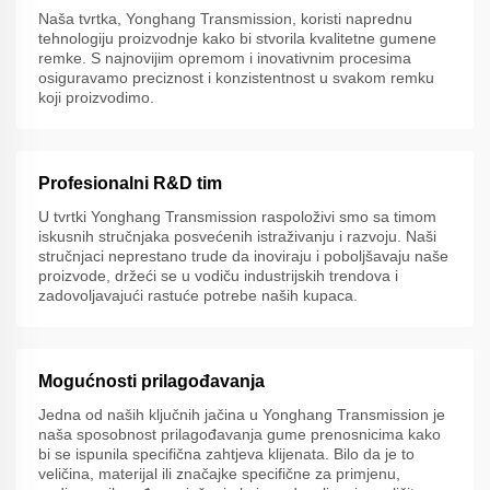
Naša tvrtka, Yonghang Transmission, koristi naprednu
tehnologiju proizvodnje kako bi stvorila kvalitetne gumene
remke. S najnovijim opremom i inovativnim procesima
osiguravamo preciznost i konzistentnost u svakom remku
koji proizvodimo.
Profesionalni R&D tim
U tvrtki Yonghang Transmission raspoloživi smo sa timom
iskusnih stručnjaka posvećenih istraživanju i razvoju. Naši
stručnjaci neprestano trude da inoviraju i poboljšavaju naše
proizvode, držeći se u vodiču industrijskih trendova i
zadovoljavajući rastuće potrebe naših kupaca.
Mogućnosti prilagođavanja
Jedna od naših ključnih jačina u Yonghang Transmission je
naša sposobnost prilagođavanja gume prenosnicima kako
bi se ispunila specifična zahtjeva klijenata. Bilo da je to
veličina, materijal ili značajke specifične za primjenu,