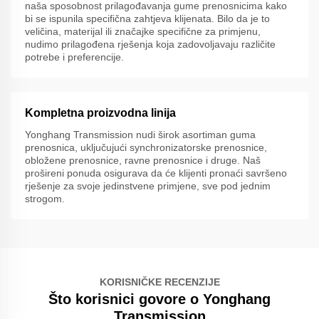
naša sposobnost prilagođavanja gume prenosnicima kako
bi se ispunila specifična zahtjeva klijenata. Bilo da je to
veličina, materijal ili značajke specifične za primjenu,
nudimo prilagođena rješenja koja zadovoljavaju različite
potrebe i preferencije.
Kompletna proizvodna linija
Yonghang Transmission nudi širok asortiman guma
prenosnica, uključujući synchronizatorske prenosnice,
obložene prenosnice, ravne prenosnice i druge. Naš
prošireni ponuda osigurava da će klijenti pronaći savršeno
rješenje za svoje jedinstvene primjene, sve pod jednim
strogom.
KORISNIČKE RECENZIJE
Što korisnici govore o Yonghang
Transmission