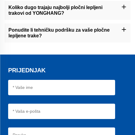
visokokvalitativnih standarda. Osiguravamo da sva naša
Koliko dugo trajaju najbolji pločni lepljeni
proizvoda ispunjavaju ili premašuju industrijske zahtjeve za
trakovi od YONGHANG?
performanse i pouzdanost.
Životni vijek naših opasnica ovisi o različitim čimbenicima, poput
radnih uvjeta. Međutim, naše najbolje opasnice za folder lejer su
Ponudite li tehničku podršku za vaše pločne
dizajnirane za dugotrajno korištenje i mogu izdržati neprestano
lepljene trake?
radanje uz odgovarajuću održavanja.
Da, nudimo kompleksnu tehničku podršku svojim B2B kupcima.
Naš tim stručnjaka dostupan je da vam pomaže s instalacijom,
rješavanjem problema i bilo kojim drugim pitanjima koja možda
imate.
PRIJEDNJAK