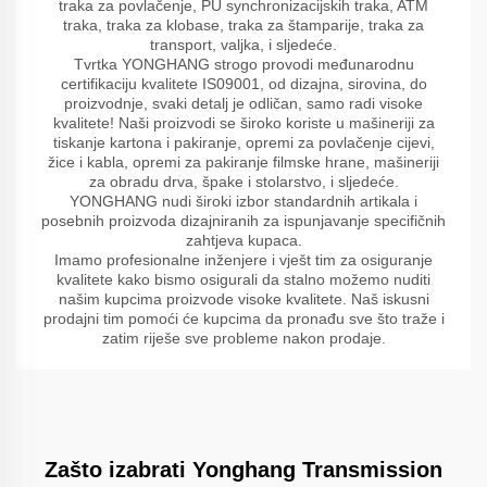
traka za povlačenje, PU synchronizacijskih traka, ATM
traka, traka za klobase, traka za štamparije, traka za
transport, valjka, i sljedeće.
Tvrtka YONGHANG strogo provodi međunarodnu
certifikaciju kvalitete IS09001, od dizajna, sirovina, do
proizvodnje, svaki detalj je odličan, samo radi visoke
kvalitete! Naši proizvodi se široko koriste u mašineriji za
tiskanje kartona i pakiranje, opremi za povlačenje cijevi,
žice i kabla, opremi za pakiranje filmske hrane, mašineriji
za obradu drva, špake i stolarstvo, i sljedeće.
YONGHANG nudi široki izbor standardnih artikala i
posebnih proizvoda dizajniranih za ispunjavanje specifičnih
zahtjeva kupaca.
Imamo profesionalne inženjere i vješt tim za osiguranje
kvalitete kako bismo osigurali da stalno možemo nuditi
našim kupcima proizvode visoke kvalitete. Naš iskusni
prodajni tim pomoći će kupcima da pronađu sve što traže i
zatim riješe sve probleme nakon prodaje.
Zašto izabrati Yonghang Transmission