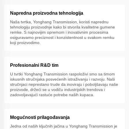
Napredna proizvodna tehnologija
Naša tvrtka, Yonghang Transmission, koristi naprednu
tehnologiju proizvodnje kako bi stvorila kvalitetne gumene
remke. S najnovijim opremom i inovativnim procesima
osiguravamo preciznost i konzistentnost u svakom remku
koji proizvodimo.
Profesionalni R&D tim
U tvrtki Yonghang Transmission raspoloživi smo sa timom
iskusnih stručnjaka posvećenih istraživanju i razvoju. Naši
stručnjaci neprestano trude da inoviraju i poboljšavaju naše
proizvode, držeći se u vodiču industrijskih trendova i
zadovoljavajući rastuće potrebe naših kupaca.
Mogućnosti prilagođavanja
Jedna od naših ključnih jačina u Yonghang Transmission je