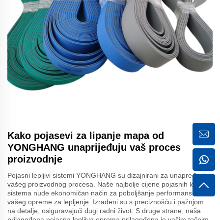
Kako pojasevi za lipanje mapa od
YONGHANG unaprijeđuju vaš proces
proizvodnje
Pojasni lepljivi sistemi YONGHANG su dizajnirani za unapređenje
vašeg proizvodnog procesa. Naše najbolje cijene pojasnih lepljivih
sistema nude ekonomičan način za poboljšanje performansi
vašeg opreme za lepljenje. Izrađeni su s preciznošću i pažnjom
na detalje, osiguravajući dugi radni život. S druge strane, naša
prilagođena pojasna lepljiva oprema prilagođena je vašim točnim