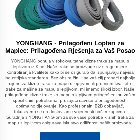
YONGHANG - Prilagođeni Loptari za
Mapice: Prilagođena Rješenja za Vaš Posao
YONGHANG ponuja visokokvalitetne klizne trake za mapu s
lepljivom iz Kine. Naše trake se proizvode uz stroge mjere
kontroliranja kvalitete kako bi se osiguralo da ispunjavaju najviša
industrijska standarda. Bez obzira čini li se vaš cilj pronaći najbolje
cijene za klizne trake za mapu s lepljivom ili premium kvalitete
trake za mašine za mapu s lepljivom, mi imamo široki izbor. Naše
prilagođene klizne trake za mapu s lepljivom prilagošteni su vašim
specifičnim potrebama, pružajući savršeno prilagođenost i
optimalno djelovanje. Kao profesionalni B2B dobavljač,
fokusiramo se na dostavljanje vrijednosti našim kupcima.
Suradnja s YONGHANG-om za sve vaše potrebe kliznih traka za
mapu s lepljivom osigurava iskustvo odličnosti naših proizvoda.