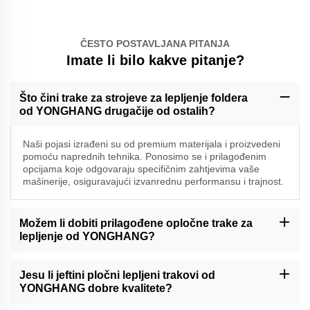
ČESTO POSTAVLJANA PITANJA
Imate li bilo kakve pitanje?
Što čini trake za strojeve za lepljenje foldera
od YONGHANG drugačije od ostalih?
Naši pojasi izrađeni su od premium materijala i proizvedeni
pomoću naprednih tehnika. Ponosimo se i prilagođenim
opcijama koje odgovaraju specifičnim zahtjevima vaše
mašinerije, osiguravajući izvanrednu performansu i trajnost.
Možem li dobiti prilagođene opločne trake za
lepljenje od YONGHANG?
Da, specializiramo se na prilagođene pojaseve za lepljenje mapa.
Naš tim će s vama raditi kako bi razumio vaše potrebe i stvorio
Jesu li jeftini pločni lepljeni trakovi od
pojaseve koji su prilagođeni vašim točnim specifikacijama.
YONGHANG dobre kvalitete?
Apsolutno. Čak i naše jeftinije opasnice pridržavaju se