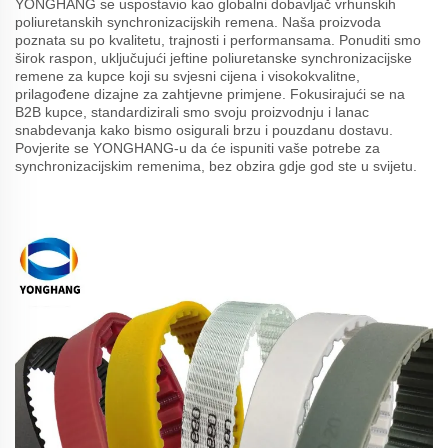
YONGHANG se uspostavio kao globalni dobavljač vrhunskih
poliuretanskih synchronizacijskih remena. Naša proizvoda
poznata su po kvalitetu, trajnosti i performansama. Ponuditi smo
širok raspon, uključujući jeftine poliuretanske synchronizacijske
remene za kupce koji su svjesni cijena i visokokvalitne,
prilagođene dizajne za zahtjevne primjene. Fokusirajući se na
B2B kupce, standardizirali smo svoju proizvodnju i lanac
snabdevanja kako bismo osigurali brzu i pouzdanu dostavu.
Povjerite se YONGHANG-u da će ispuniti vaše potrebe za
synchronizacijskim remenima, bez obzira gdje god ste u svijetu.