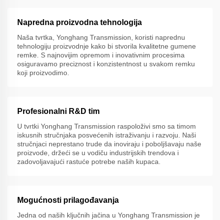
Napredna proizvodna tehnologija
Naša tvrtka, Yonghang Transmission, koristi naprednu
tehnologiju proizvodnje kako bi stvorila kvalitetne gumene
remke. S najnovijim opremom i inovativnim procesima
osiguravamo preciznost i konzistentnost u svakom remku
koji proizvodimo.
Profesionalni R&D tim
U tvrtki Yonghang Transmission raspoloživi smo sa timom
iskusnih stručnjaka posvećenih istraživanju i razvoju. Naši
stručnjaci neprestano trude da inoviraju i poboljšavaju naše
proizvode, držeći se u vodiču industrijskih trendova i
zadovoljavajući rastuće potrebe naših kupaca.
Mogućnosti prilagođavanja
Jedna od naših ključnih jačina u Yonghang Transmission je