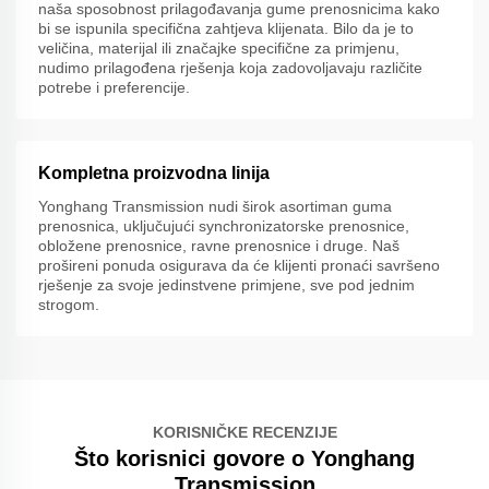
naša sposobnost prilagođavanja gume prenosnicima kako
bi se ispunila specifična zahtjeva klijenata. Bilo da je to
veličina, materijal ili značajke specifične za primjenu,
nudimo prilagođena rješenja koja zadovoljavaju različite
potrebe i preferencije.
Kompletna proizvodna linija
Yonghang Transmission nudi širok asortiman guma
prenosnica, uključujući synchronizatorske prenosnice,
obložene prenosnice, ravne prenosnice i druge. Naš
prošireni ponuda osigurava da će klijenti pronaći savršeno
rješenje za svoje jedinstvene primjene, sve pod jednim
strogom.
KORISNIČKE RECENZIJE
Što korisnici govore o Yonghang
Transmission