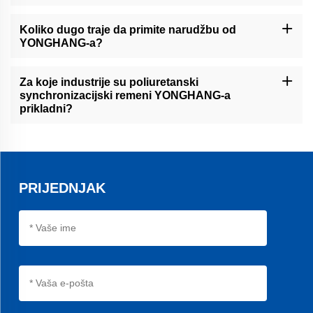
Industrije poput automobilske, ambalažne, tisakarske i robotike
često zavise od poliuretanskih sincronizacijskih remena zbog
Koliko dugo traje da primite narudžbu od
svojih zahtjeva za visokoučinkovitim prijenosom snage i
YONGHANG-a?
pozicioniranjem.
Vremena dostave mogu se razlikovati ovisno o veličini narudžbe i
odredištu. Međutim, trudimo se osigurati učinkovitu dostavu za
Za koje industrije su poliuretanski
sve B2B klijente.
synchronizacijski remeni YONGHANG-a
prikladni?
Naše pojaseve koriste brojne industrije, uključujući automobilsku,
proizvodnju i robotiku.
PRIJEDNJAK