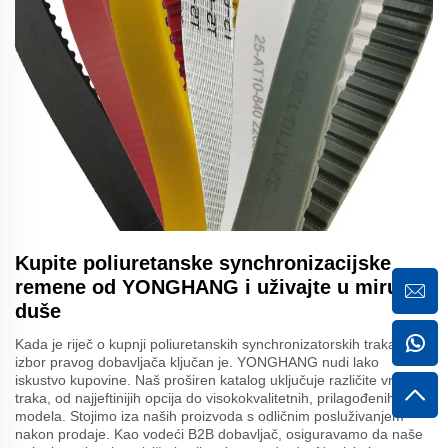
Kupite poliuretanske synchronizacijske
remene od YONGHANG i uživajte u miru
duše
Kada je riječ o kupnji poliuretanskih synchronizatorskih traka,
izbor pravog dobavljača ključan je. YONGHANG nudi lako
iskustvo kupovine. Naš proširen katalog uključuje različite vrste
traka, od najjeftinijih opcija do visokokvalitetnih, prilagođenih
modela. Stojimo iza naših proizvoda s odličnim posluživanjem
nakon prodaje. Kao vodeći B2B dobavljač, osiguravamo da naše