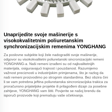
Unaprijedite svoje mašinerije s
visokokvalitetnim poliuretanskim
synchronizacijskim remenima YONGHANG
Za poslovne subjekte koji žele nadograditi svoje mašinerije,
odgovor su visokokvalitetni poliuretanski sincronizacijski remeni
YONGHANG-a. Naši remeni izrađeni su od najkvalitetnijih
materijala, osiguravajući trajnost i pouzdanost. Razumijemo
važnost preciznosti u industrijskim primjenama, što je razlog da
naši remeni proizvodimo po strognim standardima. Bez obzira čini
li se vam potrebna jeftina poliuretanska sincronizacijska trakica za
proračunsno prijateljske projekte ili prilagođeni dizajn za posebne
zahtjeve, YONGHANG vam štiti. Povjerite se našoj brendu da
isporuči proizvode koji premašuju vaše očekivanja.