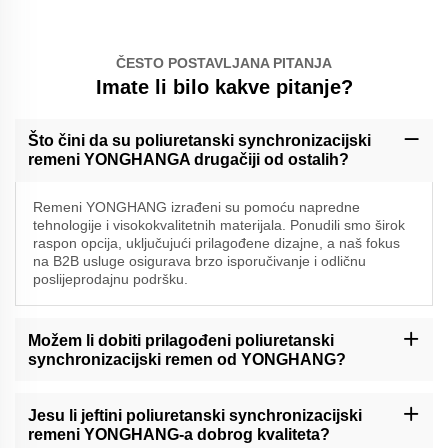
ČESTO POSTAVLJANA PITANJA
Imate li bilo kakve pitanje?
Što čini da su poliuretanski synchronizacijski
remeni YONGHANGA drugačiji od ostalih?
Remeni YONGHANG izrađeni su pomoću napredne
tehnologije i visokokvalitetnih materijala. Ponudili smo širok
raspon opcija, uključujući prilagođene dizajne, a naš fokus
na B2B usluge osigurava brzo isporučivanje i odličnu
poslijeprodajnu podršku.
Možem li dobiti prilagođeni poliuretanski
synchronizacijski remen od YONGHANG?
Da, imamo posebnu ekipu koja se bavi prilagođenim
narudžbama. Samo nam recite vaše specifične zahtjeve, a mi
Jesu li jeftini poliuretanski synchronizacijski
ćemo izraditi remen koji odgovara vašim potrebama.
remeni YONGHANG-a dobrog kvaliteta?