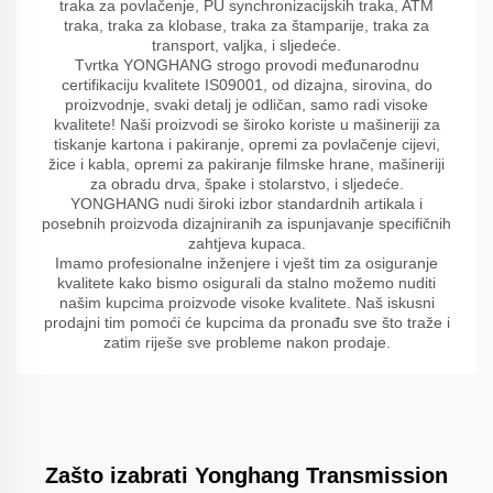
traka za povlačenje, PU synchronizacijskih traka, ATM
traka, traka za klobase, traka za štamparije, traka za
transport, valjka, i sljedeće.
Tvrtka YONGHANG strogo provodi međunarodnu
certifikaciju kvalitete IS09001, od dizajna, sirovina, do
proizvodnje, svaki detalj je odličan, samo radi visoke
kvalitete! Naši proizvodi se široko koriste u mašineriji za
tiskanje kartona i pakiranje, opremi za povlačenje cijevi,
žice i kabla, opremi za pakiranje filmske hrane, mašineriji
za obradu drva, špake i stolarstvo, i sljedeće.
YONGHANG nudi široki izbor standardnih artikala i
posebnih proizvoda dizajniranih za ispunjavanje specifičnih
zahtjeva kupaca.
Imamo profesionalne inženjere i vješt tim za osiguranje
kvalitete kako bismo osigurali da stalno možemo nuditi
našim kupcima proizvode visoke kvalitete. Naš iskusni
prodajni tim pomoći će kupcima da pronađu sve što traže i
zatim riješe sve probleme nakon prodaje.
Zašto izabrati Yonghang Transmission