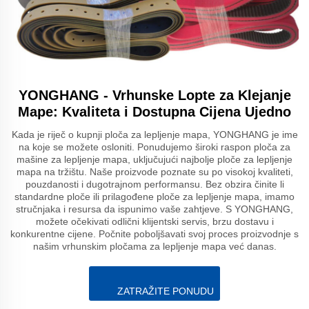
YONGHANG - Vrhunske Lopte za Klejanje
Mape: Kvaliteta i Dostupna Cijena Ujedno
Kada je riječ o kupnji ploča za lepljenje mapa, YONGHANG je ime
na koje se možete osloniti. Ponudujemo široki raspon ploča za
mašine za lepljenje mapa, uključujući najbolje ploče za lepljenje
mapa na tržištu. Naše proizvode poznate su po visokoj kvaliteti,
pouzdanosti i dugotrajnom performansu. Bez obzira činite li
standardne ploče ili prilagođene ploče za lepljenje mapa, imamo
stručnjaka i resursa da ispunimo vaše zahtjeve. S YONGHANG,
možete očekivati odlični klijentski servis, brzu dostavu i
konkurentne cijene. Počnite poboljšavati svoj proces proizvodnje s
našim vrhunskim pločama za lepljenje mapa već danas.
ZATRAŽITE PONUDU