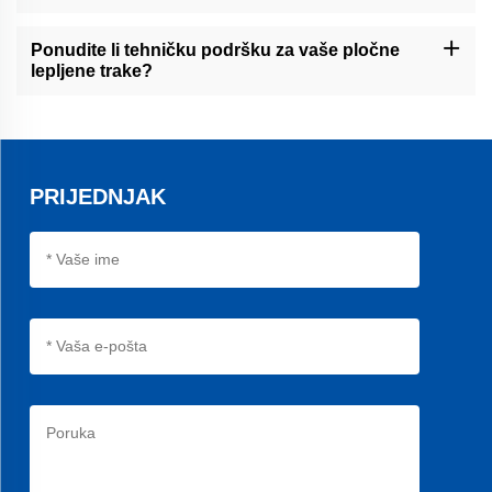
Životni vijek naših opasnica ovisi o različitim čimbenicima, poput
radnih uvjeta. Međutim, naše najbolje opasnice za folder lejer su
Ponudite li tehničku podršku za vaše pločne
dizajnirane za dugotrajno korištenje i mogu izdržati neprestano
lepljene trake?
radanje uz odgovarajuću održavanja.
Da, nudimo kompleksnu tehničku podršku svojim B2B kupcima.
Naš tim stručnjaka dostupan je da vam pomaže s instalacijom,
rješavanjem problema i bilo kojim drugim pitanjima koja možda
imate.
PRIJEDNJAK