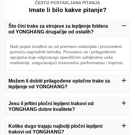
ČESTO POSTAVLJANA PITANJA
Imate li bilo kakve pitanje?
Što čini trake za strojeve za lepljenje foldera
od YONGHANG drugačije od ostalih?
Naši pojasi izrađeni su od premium materijala i proizvedeni
pomoću naprednih tehnika. Ponosimo se i prilagođenim
opcijama koje odgovaraju specifičnim zahtjevima vaše
mašinerije, osiguravajući izvanrednu performansu i trajnost.
Možem li dobiti prilagođene opločne trake za
lepljenje od YONGHANG?
Da, specializiramo se na prilagođene pojaseve za lepljenje mapa.
Naš tim će s vama raditi kako bi razumio vaše potrebe i stvorio
Jesu li jeftini pločni lepljeni trakovi od
pojaseve koji su prilagođeni vašim točnim specifikacijama.
YONGHANG dobre kvalitete?
Apsolutno. Čak i naše jeftinije opasnice pridržavaju se
visokokvalitativnih standarda. Osiguravamo da sva naša
Koliko dugo trajaju najbolji pločni lepljeni
proizvoda ispunjavaju ili premašuju industrijske zahtjeve za
trakovi od YONGHANG?
performanse i pouzdanost.