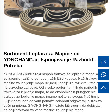
Sortiment Loptara za Mapice od
YONGHANG-a: Ispunjavanje Različitih
Potreba
YONGHANG nudi široki raspon trakova za lepljenje mapa kako bi
se ispunile različite potrebe naših B2B kupaca. Naši trakovi za
mašine za lepljenje mapa uključuju opcije za različite vrste mašina
i proizvodne zahtjeve. Od visoko performantnih do najboljih
trakova za lepljenje mapa, te do ekonomičnih prilagođenih
trakova za lepljenje mapa, imamo nešto za svogu. Naš tim je
uvijek dostupan da vam pomaže odabrati odgovarajući trak za
vašu primjenu. S YONGHANG možete biti sigurni da dobivate
najbolji proizvod za vaše mašine za lepljenje mapa.