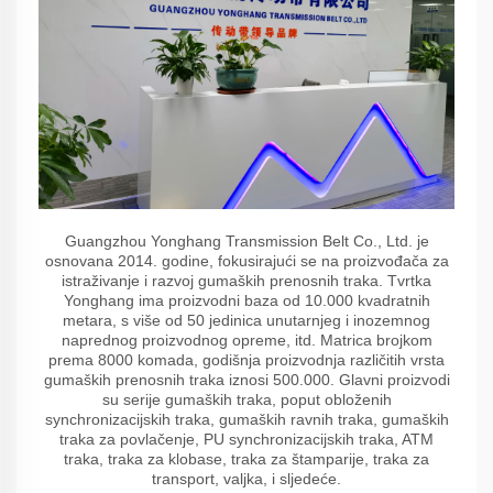
Guangzhou Yonghang Transmission Belt Co., Ltd. je
osnovana 2014. godine, fokusirajući se na proizvođača za
istraživanje i razvoj gumaških prenosnih traka. Tvrtka
Yonghang ima proizvodni baza od 10.000 kvadratnih
metara, s više od 50 jedinica unutarnjeg i inozemnog
naprednog proizvodnog opreme, itd. Matrica brojkom
prema 8000 komada, godišnja proizvodnja različitih vrsta
gumaških prenosnih traka iznosi 500.000. Glavni proizvodi
su serije gumaških traka, poput obloženih
synchronizacijskih traka, gumaških ravnih traka, gumaških
traka za povlačenje, PU synchronizacijskih traka, ATM
traka, traka za klobase, traka za štamparije, traka za
transport, valjka, i sljedeće.