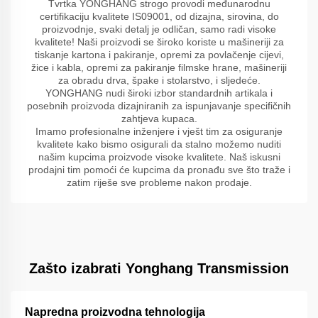
Tvrtka YONGHANG strogo provodi međunarodnu
certifikaciju kvalitete IS09001, od dizajna, sirovina, do
proizvodnje, svaki detalj je odličan, samo radi visoke
kvalitete! Naši proizvodi se široko koriste u mašineriji za
tiskanje kartona i pakiranje, opremi za povlačenje cijevi,
žice i kabla, opremi za pakiranje filmske hrane, mašineriji
za obradu drva, špake i stolarstvo, i sljedeće.
YONGHANG nudi široki izbor standardnih artikala i
posebnih proizvoda dizajniranih za ispunjavanje specifičnih
zahtjeva kupaca.
Imamo profesionalne inženjere i vješt tim za osiguranje
kvalitete kako bismo osigurali da stalno možemo nuditi
našim kupcima proizvode visoke kvalitete. Naš iskusni
prodajni tim pomoći će kupcima da pronađu sve što traže i
zatim riješe sve probleme nakon prodaje.
Zašto izabrati Yonghang Transmission
Napredna proizvodna tehnologija