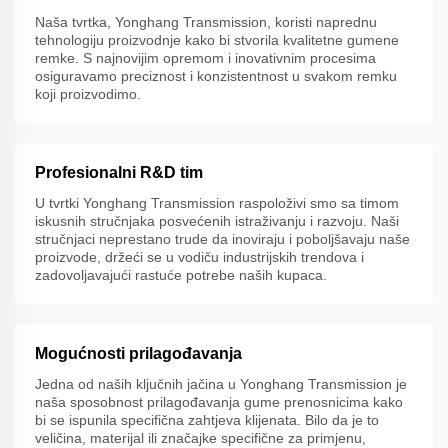
Naša tvrtka, Yonghang Transmission, koristi naprednu
tehnologiju proizvodnje kako bi stvorila kvalitetne gumene
remke. S najnovijim opremom i inovativnim procesima
osiguravamo preciznost i konzistentnost u svakom remku
koji proizvodimo.
Profesionalni R&D tim
U tvrtki Yonghang Transmission raspoloživi smo sa timom
iskusnih stručnjaka posvećenih istraživanju i razvoju. Naši
stručnjaci neprestano trude da inoviraju i poboljšavaju naše
proizvode, držeći se u vodiču industrijskih trendova i
zadovoljavajući rastuće potrebe naših kupaca.
Mogućnosti prilagođavanja
Jedna od naših ključnih jačina u Yonghang Transmission je
naša sposobnost prilagođavanja gume prenosnicima kako
bi se ispunila specifična zahtjeva klijenata. Bilo da je to
veličina, materijal ili značajke specifične za primjenu,