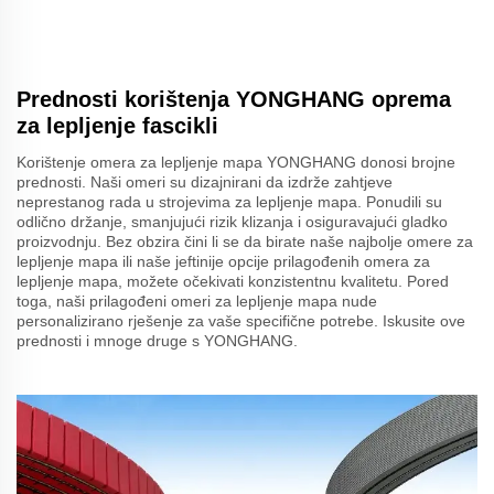
Prednosti korištenja YONGHANG oprema
za lepljenje fascikli
Korištenje omera za lepljenje mapa YONGHANG donosi brojne
prednosti. Naši omeri su dizajnirani da izdrže zahtjeve
neprestanog rada u strojevima za lepljenje mapa. Ponudili su
odlično držanje, smanjujući rizik klizanja i osiguravajući gladko
proizvodnju. Bez obzira čini li se da birate naše najbolje omere za
lepljenje mapa ili naše jeftinije opcije prilagođenih omera za
lepljenje mapa, možete očekivati konzistentnu kvalitetu. Pored
toga, naši prilagođeni omeri za lepljenje mapa nude
personalizirano rješenje za vaše specifične potrebe. Iskusite ove
prednosti i mnoge druge s YONGHANG.