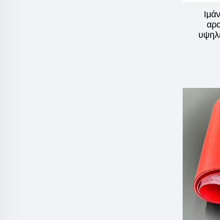
Ιμά
αρα
υψηλ