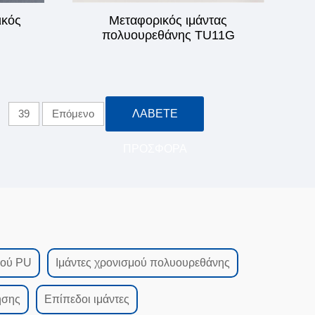
ικός
Μεταφορικός ιμάντας
πολυουρεθάνης TU11G
39
Επόμενο
ΛΆΒΕΤΕ
ΠΡΟΣΦΟΡΆ
μού PU
Ιμάντες χρονισμού πολυουρεθάνης
ησης
Επίπεδοι ιμάντες