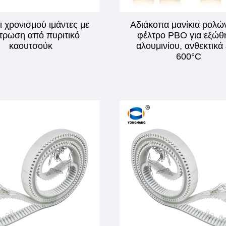
οι χρονισμού ιμάντες με
Αδιάκοπα μανίκια ρολώ
τρωση από πυριτικό
φέλτρο PBO για εξώθ
καουτσούκ
αλουμινίου, ανθεκτικά
600°C