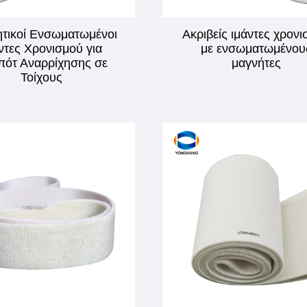
τικοί Ενσωματωμένοι
Ακριβείς ιμάντες χρον
ντες Χρονισμού για
με ενσωματωμένου
πότ Αναρρίχησης σε
μαγνήτες
Τοίχους