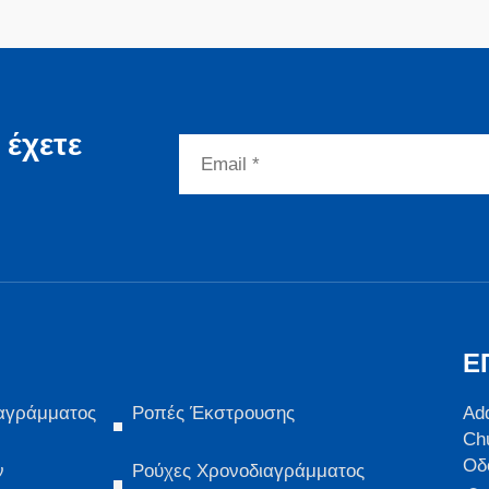
 έχετε
Ε
αγράμματος
Ροπές Έκστρουσης
Ad
Ch
Οδ
ν
Ρούχες Χρονοδιαγράμματος