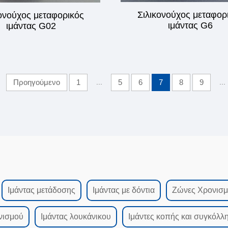
Σιλικονούχος μεταφορ
ονούχος μεταφορικός
ιμάντας G6
ιμάντας G02
Προηγούμενο
1
...
5
6
7
8
9
...
Ιμάντας μετάδοσης
Ιμάντας με δόντια
Ζώνες Χρονισ
νισμού
Ιμάντας λουκάνικου
Ιμάντες κοπής και συγκόλλ