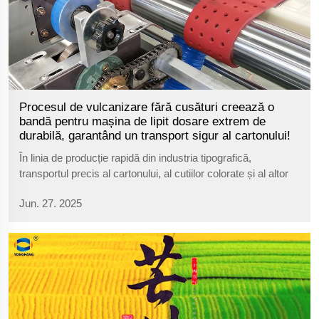
Procesul de vulcanizare fără cusături creează o
bandă pentru mașina de lipit dosare extrem de
durabilă, garantând un transport sigur al cartonului!
În linia de producție rapidă din industria tipografică,
transportul precis al cartonului, al cutiilor colorate și al altor
materiale determină direct calitatea produsului finit. Ca
Jun. 27. 2025
component principal de transmisie din industria tipografică,
Glu...