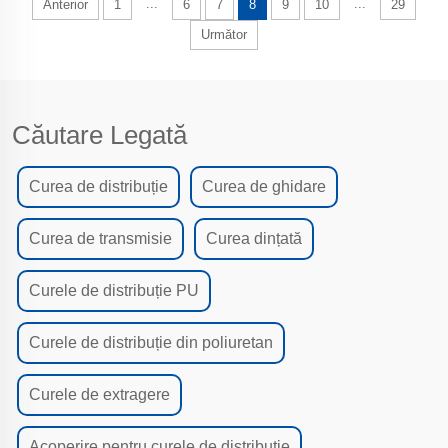
...
...
Anterior
1
6
7
8
9
10
29
Următor
Căutare Legată
Curea de distribuție
Curea de ghidare
Curea de transmisie
Curea dințată
Curele de distribuție PU
Curele de distribuție din poliuretan
Curele de extragere
Acoperire pentru curele de distribuție