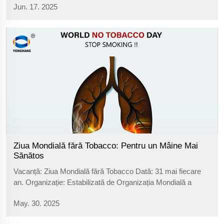
Jun. 17. 2025
lor - o combinație puternică între cauciuc și coarde din sticlă
fibrosă - și...
Ziua Mondială fără Tobacco: Pentru un Mâine Mai
Sănătos
Vacanță: Ziua Mondială fără Tobacco Dată: 31 mai fiecare
an. Organizație: Estabilizată de Organizația Mondială a
Sănătății (OMS) în 1987. SCOP CORE: De a crește
May. 30. 2025
conștientizarea la nivel global privind riscurile mortale pentru
sănătate generate de folosirea tabacului și expunerea la fum