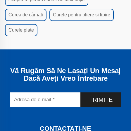
Curea de cârnați
Curele pentru pliere și lipire
Curele plate
Vă Rugăm Să Ne Lasați Un Mesaj
Dacă Aveți Vreo Întrebare
TRIMITE
CONTACTAȚI-NE