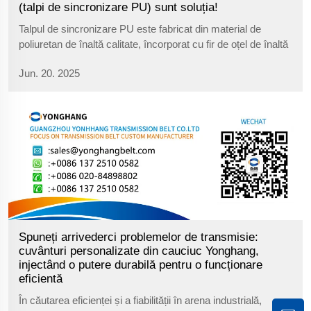
(talpi de sincronizare PU) sunt soluția!
Talpul de sincronizare PU este fabricat din material de
poliuretan de înaltă calitate, încorporat cu fir de oțel de înaltă
rezistență sau nucleu Kevlar, fiind conceput inițial pentru a
Jun. 20. 2025
rezolva problemele de transmisie: Provocare Extremă,
Funcționare Stabilă: Neîntemeiat de temperaturile extreme...
Spuneți arrivederci problemelor de transmisie:
cuvânturi personalizate din cauciuc Yonghang,
injectând o putere durabilă pentru o funcționare
eficientă
În căutarea eficienței și a fiabilității în arena industrială,