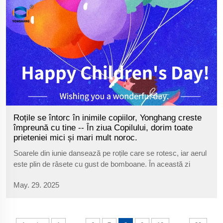
pasiv, și...
Roțile se întorc în inimile copiilor, Yonghang creste
împreună cu tine -- În ziua Copilului, dorim toate
prieteniei mici și mari mult noroc.
Soarele din iunie dansează pe roțile care se rotesc, iar aerul
este plin de râsete cu gust de bomboane. În această zi
curată și minunată, Guangzhou Yonghang Transmission Belt
May. 29. 2025
Co., Ltd. dorește să transmită un „La mulți ani de Ziua
Copilului” tuturor copi...