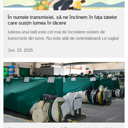
În numele transmisiei, să ne înclinem în fața tatelor
care susțin lumea în tăcere
Iubirea unui tată este cel mai de încredere sistem de
transmisie din lume. Nu este atât de ostentațioasă ca rugitul
unui motor, dar, asemănător geamurilor precise și cuingii
Jun. 23. 2025
robuste de transmisie, este suportul central pentru ca
întreaga mașinărie să rămână în funcțiune și...