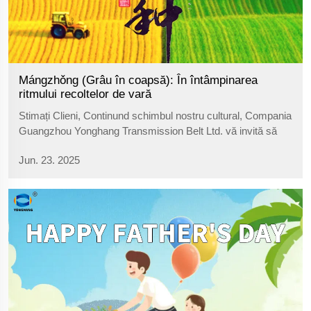
Mángzhǒng (Grâu în coapsă): În întâmpinarea
ritmului recoltelor de vară
Stimați Clieni, Continund schimbul nostru cultural, Compania
Guangzhou Yonghang Transmission Belt Ltd. vă invită să
participați la sarbatoarea terminului solar Măngzhong (Măng
Jun. 23. 2025
Zhong) din cele 24 de termene solare ale calendarului
chinezesc. Măngzhong are loc anual pe data de 5 iunie...