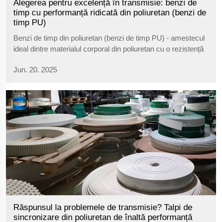
Alegerea pentru excelență în transmisie: benzi de
timp cu performanță ridicată din poliuretan (benzi de
timp PU)
Benzi de timp din poliuretan (benzi de timp PU) - amestecul
ideal dintre materialul corporal din poliuretan cu o rezistență
la tracțiune ridicată și nucleul din fir de oțel/Kevlar - s-a
Jun. 20. 2025
transformat în nucleul de încredere al transmiilor industriale.
Benzi de timp PU transmit nu doar putere; ele ...
Răspunsul la problemele de transmisie? Talpi de
sincronizare din poliuretan de înaltă performanță