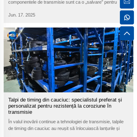
componentele de transmisie sunt ca o „salvare” pentru
echipamente. Lanțurile tradiționale sunt predispuse la rugină,
Jun. 17. 2025
iar curelele plate tind să alunece, ceea ce a dat naștere la
neliniști pentru numeroși produ...
Talpi de timing din cauciuc: specialistul preferat și
personalizat pentru rezistență la coroziune în
transmisie
În valul inovării continue a tehnologiei de transmisie, talpile
de timing din cauciuc au reușit să înlocuiască lanțurile și
talpile plane traditionale datorită structurii unice a materialelor