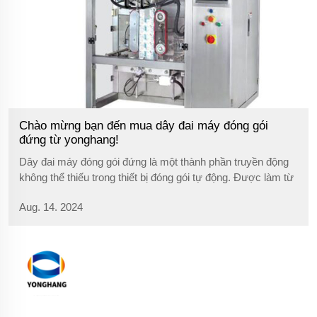
Chào mừng bạn đến mua dây đai máy đóng gói
đứng từ yonghang!
Dây đai máy đóng gói đứng là một thành phần truyền động
không thể thiếu trong thiết bị đóng gói tự động. Được làm từ
cao su chịu mài mòn cao, những dây đai này có khả năng
Aug. 14. 2024
chịu tải trọng và ma sát liên tục, cung cấp hỗ trợ đầy đủ cho
công việc...