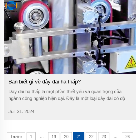
Bạn biết gì về dây đai hạ thấp?
Dây đai hạ thấp là một phần thiết yếu và quan trọng của
ngành công nghiệp hiện đại. Đây là một loại dây đai có độ
bền cao, chống mài mòn, được sử dụng rộng rãi trong
Jul. 31. 2024
ngành đóng gói cũng như chế biến thực phẩm và các lĩnh
vực khác. Là một yếu tố truyền động chính, dây đai hạ
thấp...
...
...
Trước
1
19
20
21
22
23
26