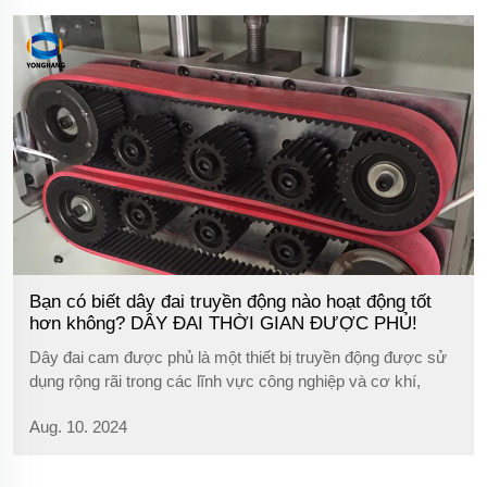
Bạn có biết dây đai truyền động nào hoạt động tốt
hơn không? DÂY ĐAI THỜI GIAN ĐƯỢC PHỦ!
Dây đai cam được phủ là một thiết bị truyền động được sử
dụng rộng rãi trong các lĩnh vực công nghiệp và cơ khí,
được thị trường đánh giá cao vì hiệu suất xuất sắc và chất
Aug. 10. 2024
lượng đáng tin cậy. Dù trong hoạt động của máy móc nặng
hay thiết bị chính xác...