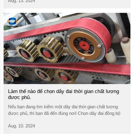
Aug. 13. 2024
Làm thế nào để chọn dây đai thời gian chất lượng
được phủ.
Nếu bạn đang tìm kiếm một dây đai thời gian chất lượng
được phủ, thì bạn đã đến đúng nơi! Chọn dây đai đồng bộ
đúng là rất quan trọng cho hoạt động của thiết bị cơ khí của
Aug. 10. 2024
bạn. Dưới đây, tôi sẽ đưa ra một số gợi ý để chọn dây đai
thời gian chất lượng...