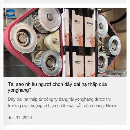
sử...
Tại sao nhiều người chọn dây đai hạ thấp của
yonghang?
Dây đai hạ thấp từ công ty băng tải yonghang được thị
trường ưa chuộng vì hiệu suất xuất sắc của chúng. Được
làm từ cao su và vật liệu polyurethane chất lượng cao, sản
Jul. 31. 2024
phẩm có tính năng chống mài mòn tuyệt vời, không dễ bị
đứt và...