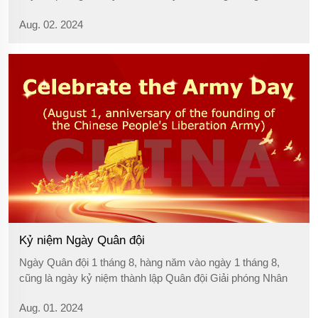
chỉnh tốc độ một cách hiệu quả trong nhiều ngành công
Aug. 02. 2024
nghiệp.
Kỷ niệm Ngày Quân đội
Ngày Quân đội 1 tháng 8, hàng năm vào ngày 1 tháng 8,
cũng là ngày kỷ niệm thành lập Quân đội Giải phóng Nhân
dân Trung Quốc, đánh dấu nút quan trọng của kỷ niệm 97
Aug. 01. 2024
năm thành lập Quân đội Giải phóng Nhân dân. Nhìn lại lịch