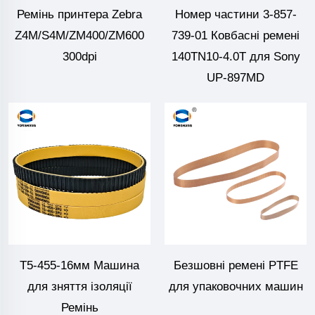
Ремінь принтера Zebra
Номер частини 3-857-
Z4M/S4M/ZM400/ZM600
739-01 Ковбасні ремені
300dpi
140TN10-4.0T для Sony
UP-897MD
T5-455-16мм Машина
Безшовні ремені PTFE
для зняття ізоляції
для упаковочних машин
Ремінь