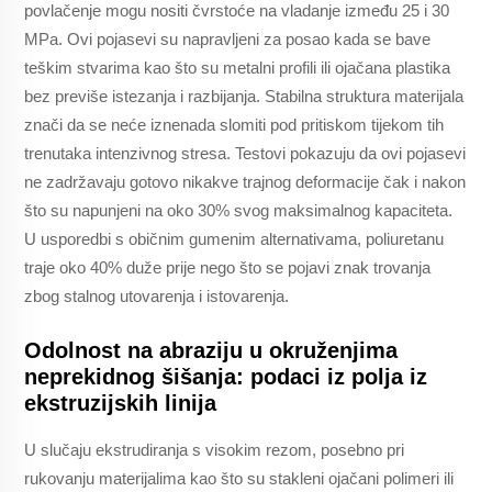
povlačenje mogu nositi čvrstoće na vladanje između 25 i 30
MPa. Ovi pojasevi su napravljeni za posao kada se bave
teškim stvarima kao što su metalni profili ili ojačana plastika
bez previše istezanja i razbijanja. Stabilna struktura materijala
znači da se neće iznenada slomiti pod pritiskom tijekom tih
trenutaka intenzivnog stresa. Testovi pokazuju da ovi pojasevi
ne zadržavaju gotovo nikakve trajnog deformacije čak i nakon
što su napunjeni na oko 30% svog maksimalnog kapaciteta.
U usporedbi s običnim gumenim alternativama, poliuretanu
traje oko 40% duže prije nego što se pojavi znak trovanja
zbog stalnog utovarenja i istovarenja.
Odolnost na abraziju u okruženjima
neprekidnog šišanja: podaci iz polja iz
ekstruzijskih linija
U slučaju ekstrudiranja s visokim rezom, posebno pri
rukovanju materijalima kao što su stakleni ojačani polimeri ili