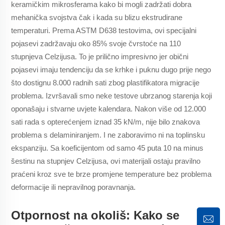
keramičkim mikrosferama kako bi mogli zadržati dobra
mehanička svojstva čak i kada su blizu ekstrudirane
temperaturi. Prema ASTM D638 testovima, ovi specijalni
pojasevi zadržavaju oko 85% svoje čvrstoće na 110
stupnjeva Celzijusa. To je prilično impresivno jer obični
pojasevi imaju tendenciju da se krhke i puknu dugo prije nego
što dostignu 8.000 radnih sati zbog plastifikatora migracije
problema. Izvršavali smo neke testove ubrzanog starenja koji
oponašaju i stvarne uvjete kalendara. Nakon više od 12.000
sati rada s opterećenjem iznad 35 kN/m, nije bilo znakova
problema s delaminiranjem. I ne zaboravimo ni na toplinsku
ekspanziju. Sa koeficijentom od samo 45 puta 10 na minus
šestinu na stupnjev Celzijusa, ovi materijali ostaju pravilno
praćeni kroz sve te brze promjene temperature bez problema
deformacije ili nepravilnog poravnanja.
Otpornost na okoliš: Kako se