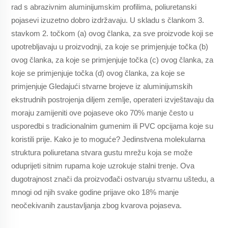
rad s abrazivnim aluminijumskim profilima, poliuretanski
pojasevi izuzetno dobro izdržavaju. U skladu s člankom 3.
stavkom 2. točkom (a) ovog članka, za sve proizvode koji se
upotrebljavaju u proizvodnji, za koje se primjenjuje točka (b)
ovog članka, za koje se primjenjuje točka (c) ovog članka, za
koje se primjenjuje točka (d) ovog članka, za koje se
primjenjuje Gledajući stvarne brojeve iz aluminijumskih
ekstrudnih postrojenja diljem zemlje, operateri izvještavaju da
moraju zamijeniti ove pojaseve oko 70% manje često u
usporedbi s tradicionalnim gumenim ili PVC opcijama koje su
koristili prije. Kako je to moguće? Jedinstvena molekularna
struktura poliuretana stvara gustu mrežu koja se može
oduprijeti sitnim rupama koje uzrokuje stalni trenje. Ova
dugotrajnost znači da proizvođači ostvaruju stvarnu uštedu, a
mnogi od njih svake godine prijave oko 18% manje
neočekivanih zaustavljanja zbog kvarova pojaseva.