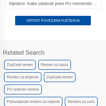
Sljedeće :
Kako odabrati pravi PU vremenski pojas za svoje strojeve
ISPITATI POVEZANA RJEŠENJA
Related Search
Zupčasti remen
Remen za stazu
Remen za prijenos
Zupčasti remen
PU sinkroni remeni
Poliuretanski remeni za vrijeme
Remeni za vuču