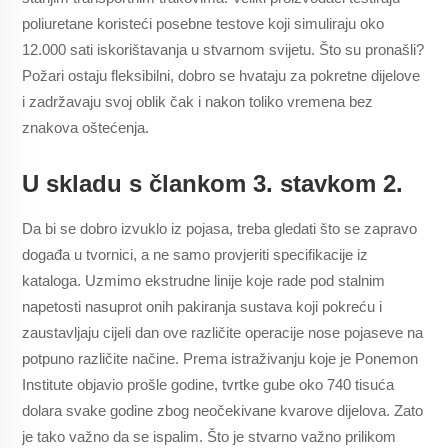
poliuretane koristeći posebne testove koji simuliraju oko
12.000 sati iskorištavanja u stvarnom svijetu. Što su pronašli?
Požari ostaju fleksibilni, dobro se hvataju za pokretne dijelove
i zadržavaju svoj oblik čak i nakon toliko vremena bez
znakova oštećenja.
U skladu s člankom 3. stavkom 2.
Da bi se dobro izvuklo iz pojasa, treba gledati što se zapravo
događa u tvornici, a ne samo provjeriti specifikacije iz
kataloga. Uzmimo ekstrudne linije koje rade pod stalnim
napetosti nasuprot onih pakiranja sustava koji pokreću i
zaustavljaju cijeli dan ove različite operacije nose pojaseve na
potpuno različite načine. Prema istraživanju koje je Ponemon
Institute objavio prošle godine, tvrtke gube oko 740 tisuća
dolara svake godine zbog neočekivane kvarove dijelova. Zato
je tako važno da se ispalim. Što je stvarno važno prilikom