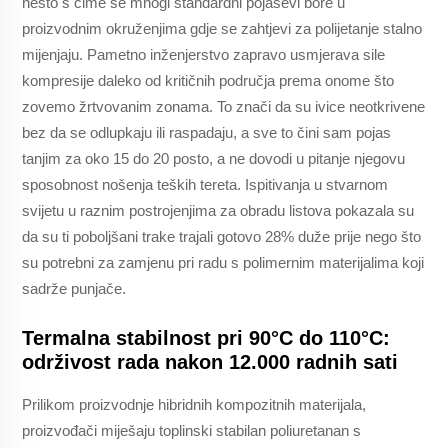
nešto s čime se mnogi standardni pojasevi bore u
proizvodnim okruženjima gdje se zahtjevi za polijetanje stalno
mijenjaju. Pametno inženjerstvo zapravo usmjerava sile
kompresije daleko od kritičnih područja prema onome što
zovemo žrtvovanim zonama. To znači da su ivice neotkrivene
bez da se odlupkaju ili raspadaju, a sve to čini sam pojas
tanjim za oko 15 do 20 posto, a ne dovodi u pitanje njegovu
sposobnost nošenja teških tereta. Ispitivanja u stvarnom
svijetu u raznim postrojenjima za obradu listova pokazala su
da su ti poboljšani trake trajali gotovo 28% duže prije nego što
su potrebni za zamjenu pri radu s polimernim materijalima koji
sadrže punjače.
Termalna stabilnost pri 90°C do 110°C:
održivost rada nakon 12.000 radnih sati
Prilikom proizvodnje hibridnih kompozitnih materijala,
proizvođači miješaju toplinski stabilan poliuretanan s