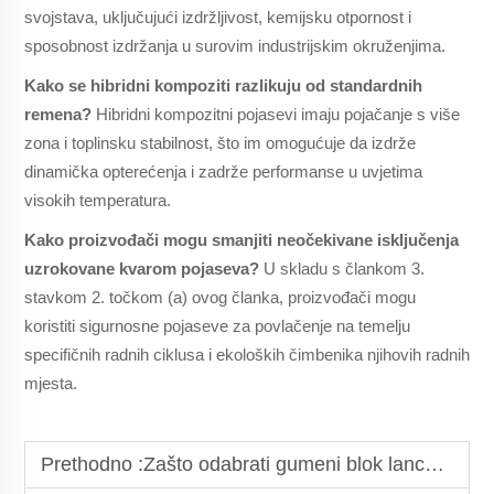
svojstava, uključujući izdržljivost, kemijsku otpornost i
sposobnost izdržanja u surovim industrijskim okruženjima.
Kako se hibridni kompoziti razlikuju od standardnih
remena?
Hibridni kompozitni pojasevi imaju pojačanje s više
zona i toplinsku stabilnost, što im omogućuje da izdrže
dinamička opterećenja i zadrže performanse u uvjetima
visokih temperatura.
Kako proizvođači mogu smanjiti neočekivane isključenja
uzrokovane kvarom pojaseva?
U skladu s člankom 3.
stavkom 2. točkom (a) ovog članka, proizvođači mogu
koristiti sigurnosne pojaseve za povlačenje na temelju
specifičnih radnih ciklusa i ekoloških čimbenika njihovih radnih
mjesta.
Prethodno :
Zašto odabrati gumeni blok lanca otporan na kiseline i alkalije?