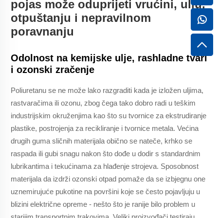
pojas može oduprijeti vrućini, ulju,
otpuštanju i nepravilnom
poravnanju
Odolnost na kemijske ulje, rashladne tvari
i ozonski zračenje
Poliuretanu se ne može lako razgraditi kada je izložen uljima,
rastvaračima ili ozonu, zbog čega tako dobro radi u teškim
industrijskim okruženjima kao što su tvornice za ekstrudiranje
plastike, postrojenja za recikliranje i tvornice metala. Većina
drugih guma sličnih materijala obično se nateče, krhko se
raspada ili gubi snagu nakon što dođe u dodir s standardnim
lubrikantima i tekućinama za hlađenje strojeva. Sposobnost
materijala da izdrži ozonski otpad pomaže da se izbjegnu one
uznemirujuće pukotine na površini koje se često pojavljuju u
blizini električne opreme - nešto što je ranije bilo problem u
starijim transportnim trakovima. Veliki proizvođači testiraju