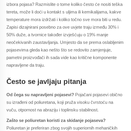
izbora pojasa? Razmislite o tome koliko često će nositi teška
tereta, može li doći u kontakt s uljima ili kemikalijama, kakve
temperature mora izdržati i koliko točno sve mora biti u redu.
Zapisi dizajnirani posebno za ove uvjete traju između 30% i
50% duže, a tvornice također izvješćuju o 19% manje
neočekivanih zaustavljanja. Umjesto da se prema oslabljenim
pojasevima gleda kao nešto što se redovito zamjenjuje,
pametni proizvođači ih sada vide kao kritične komponente
napravljene da traju.
Često se javljaju pitanja
Od čega su napravljeni pojasevi?
Pojačani pojasevi obično
su izrađeni od poliuretana, koji pruža visoku čvrstoću na
vuču, otpornost na abraziju i toplinsku stabilnost.
Zašto se poliuretan koristi za skidanje pojaseva?
Poliuretan je preferiran zbog svojih superiornih mehaničkih