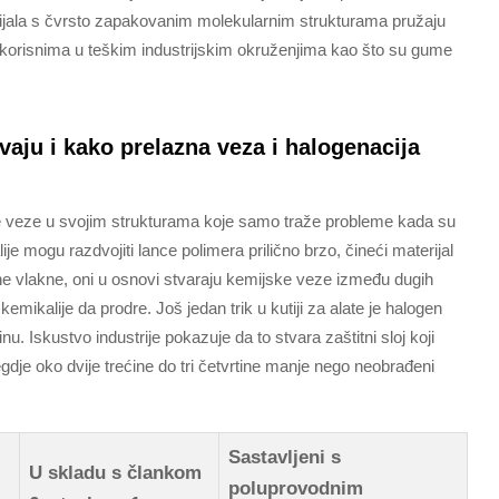
rijala s čvrsto zapakovanim molekularnim strukturama pružaju
bno korisnima u teškim industrijskim okruženjima kao što su gume
vaju i kako prelazna veza i halogenacija
veze u svojim strukturama koje samo traže probleme kada su
je mogu razdvojiti lance polimera prilično brzo, čineći materijal
 vlakne, oni u osnovi stvaraju kemijske veze između dugih
kemikalije da prodre. Još jedan trik u kutiji za alate je halogen
nu. Iskustvo industrije pokazuje da to stvara zaštitni sloj koji
egdje oko dvije trećine do tri četvrtine manje nego neobrađeni
Sastavljeni s
U skladu s člankom
poluprovodnim