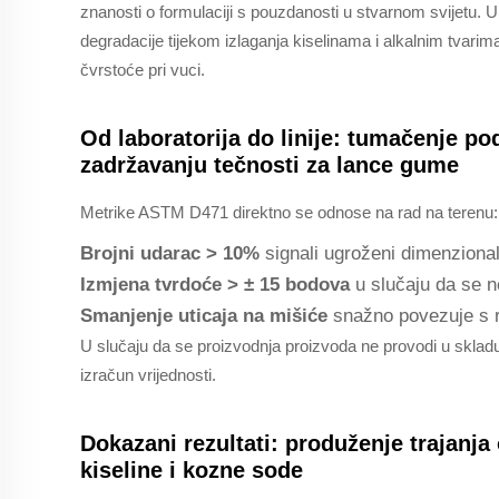
znanosti o formulaciji s pouzdanosti u stvarnom svijetu. U
degradacije tijekom izlaganja kiselinama i alkalnim tvar
čvrstoće pri vuci.
Od laboratorija do linije: tumačenje po
zadržavanju tečnosti za lance gume
Metrike ASTM D471 direktno se odnose na rad na terenu:
Brojni udarac > 10%
signali ugroženi dimenzional
Izmjena tvrdoće > ± 15 bodova
u slučaju da se n
Smanjenje uticaja na mišiće
snažno povezuje s r
U slučaju da se proizvodnja proizvoda ne provodi u sklad
izračun vrijednosti.
Dokazani rezultati: produženje trajanj
kiseline i kozne sode