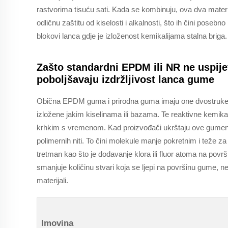
rastvorima tisuću sati. Kada se kombinuju, ova dva mate
odličnu zaštitu od kiselosti i alkalnosti, što ih čini pose
blokovi lanca gdje je izloženost kemikalijama stalna briga.
Zašto standardni EPDM ili NR ne uspije
poboljšavaju izdržljivost lanca gume
Obična EPDM guma i prirodna guma imaju one dvostruke 
izložene jakim kiselinama ili bazama. Te reaktivne kemikali
krhkim s vremenom. Kad proizvođači ukrštaju ove gumene
polimernih niti. To čini molekule manje pokretnim i teže za 
tretman kao što je dodavanje klora ili fluor atoma na površi
smanjuje količinu stvari koja se ljepi na površinu gume, n
materijali.
Imovina