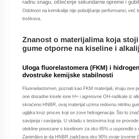
radnu snagu, oštećenje sekundarne opreme i gubi
Odolnost na kemikalije nije poboljšanje performansi, već te
troškova.
Znanost o materijalima koja stoji
gume otporne na kiseline i alkali
Uloga fluorelastomera (FKM) i hidrogen
dvostruke kemijske stabilnosti
Fluoroelastomeri, poznati kao FKM materijali, imaju ove p
one dosadne kisele ione H+ i agresivne OH-radikale iz alka
skraćeno HNBR, ovaj materijal uzima redovnu nitrilnu gumu
ugljika kroz proces koji se zove hidrogenacija. Što to znač
savijanja i savijanja. U skladu s testovima koji se pro
otekline povezane s kiselinom za oko 85% u usporedbi s 
Zanimljivo je da HNBR zadržava oko 90% svoje izvorne čv