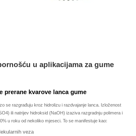
pornošću u aplikacijama za gume
je prerane kvarove lanca gume
zo se razgrađuju kroz hidrolizu i razdvajanje lanca. Izloženost
4) ili natrijev hidroksid (NaOH) izaziva razgradnju polimera i
60% u roku od nekoliko mjeseci. To se manifestuje kao:
lekularnih veza