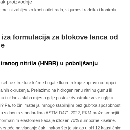
tak proizvodnje
meljni zahtjev za kontinuitet rada, sigurnost radnika i kontrolu
 iza formulacija za blokove lanca od
je
iranog nitrila (HNBR) u poboljšanju
osebne strukture kičme bogate fluorom koje zapravo odbijaju i
lnih okruženja. Prelazimo na hidrogeniranu nitrilnu gumu ili
 i uklanja slaba mjesta gdje postoje dvostruke veze ugljika-
i? Pa, to čini materijal mnogo stabilnijim bez gubitka sposobnosti
vode u skladu s standardima ASTM D471-2022, FKM može smanjiti
normalnim elastomeri kada je izložen 70% sumporne kiseline.
rstoće na vladanje čak i nakon što je stajao u pH 12 kaustičnim