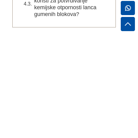
koristi za potvrđivanje
kemijske otpornosti lanca
gumenih blokova?