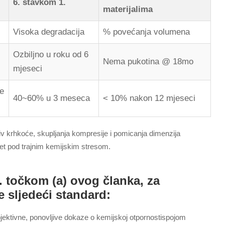
6. stavkom 1.
materijalima
Visoka degradacija
% povećanja volumena
Ozbiljno u roku od 6
Nema pukotina @ 18mo
mjeseci
se
40~60% u 3 meseca
< 10% nakon 12 mjeseci
tiv krhkoće, skupljanja kompresije i pomicanja dimenzija
itet pod trajnim kemijskim stresom.
. točkom (a) ovog članka, za
 sljedeći standard:
jektivne, ponovljive dokaze o kemijskoj otpornostispojom