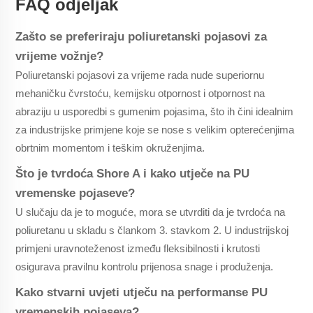
FAQ odjeljak
Zašto se preferiraju poliuretanski pojasovi za
vrijeme vožnje?
Poliuretanski pojasovi za vrijeme rada nude superiornu
mehaničku čvrstoću, kemijsku otpornost i otpornost na
abraziju u usporedbi s gumenim pojasima, što ih čini idealnim
za industrijske primjene koje se nose s velikim opterećenjima
obrtnim momentom i teškim okruženjima.
Što je tvrdoća Shore A i kako utječe na PU
vremenske pojaseve?
U slučaju da je to moguće, mora se utvrditi da je tvrdoća na
poliuretanu u skladu s člankom 3. stavkom 2. U industrijskoj
primjeni uravnoteženost između fleksibilnosti i krutosti
osigurava pravilnu kontrolu prijenosa snage i produženja.
Kako stvarni uvjeti utječu na performanse PU
vremenskih pojaseva?