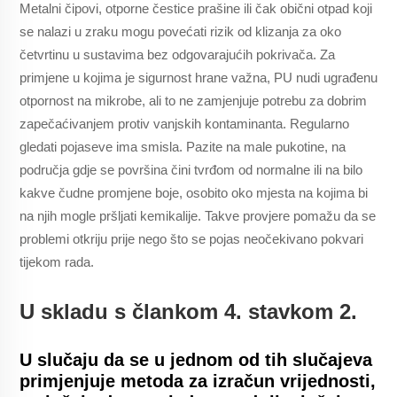
Metalni čipovi, otporne čestice prašine ili čak obični otpad koji
se nalazi u zraku mogu povećati rizik od klizanja za oko
četvrtinu u sustavima bez odgovarajućih pokrivača. Za
primjene u kojima je sigurnost hrane važna, PU nudi ugrađenu
otpornost na mikrobe, ali to ne zamjenjuje potrebu za dobrim
zapečaćivanjem protiv vanjskih kontaminanta. Regularno
gledati pojaseve ima smisla. Pazite na male pukotine, na
područja gdje se površina čini tvrđom od normalne ili na bilo
kakve čudne promjene boje, osobito oko mjesta na kojima bi
na njih mogle pršljati kemikalije. Takve provjere pomažu da se
problemi otkriju prije nego što se pojas neočekivano pokvari
tijekom rada.
U skladu s člankom 4. stavkom 2.
U slučaju da se u jednom od tih slučajeva
primjenjuje metoda za izračun vrijednosti,