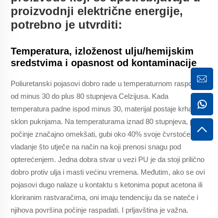
proizvodnji električne energije,
potrebno je utvrditi:
Temperatura, izloženost ulju/hemijskim
sredstvima i opasnost od kontaminacije
Poliuretanski pojasovi dobro rade u temperaturnom rasponu
od minus 30 do plus 80 stupnjeva Celzijusa. Kada
temperatura padne ispod minus 30, materijal postaje krhak i
sklon puknjama. Na temperaturama iznad 80 stupnjeva, pojas
počinje značajno omekšati, gubi oko 40% svoje čvrstoće na
vladanje što utječe na način na koji prenosi snagu pod
opterećenjem. Jedna dobra stvar u vezi PU je da stoji prilično
dobro protiv ulja i masti većinu vremena. Međutim, ako se ovi
pojasovi dugo nalaze u kontaktu s ketonima poput acetona ili
kloriranim rastvaračima, oni imaju tendenciju da se nateče i
njihova površina počinje raspadati. I prljavština je važna.