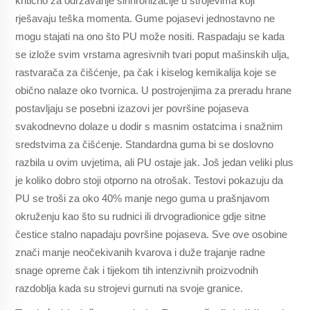
kritično za održavanje sinhronizacije u strojevima koji
rješavaju teška momenta. Gume pojasevi jednostavno ne
mogu stajati na ono što PU može nositi. Raspadaju se kada
se izlože svim vrstama agresivnih tvari poput mašinskih ulja,
rastvarača za čišćenje, pa čak i kiselog kemikalija koje se
obično nalaze oko tvornica. U postrojenjima za preradu hrane
postavljaju se posebni izazovi jer površine pojaseva
svakodnevno dolaze u dodir s masnim ostatcima i snažnim
sredstvima za čišćenje. Standardna guma bi se doslovno
razbila u ovim uvjetima, ali PU ostaje jak. Još jedan veliki plus
je koliko dobro stoji otporno na otrošak. Testovi pokazuju da
PU se troši za oko 40% manje nego guma u prašnjavom
okruženju kao što su rudnici ili drvogradionice gdje sitne
čestice stalno napadaju površine pojaseva. Sve ove osobine
znači manje neočekivanih kvarova i duže trajanje radne
snage opreme čak i tijekom tih intenzivnih proizvodnih
razdoblja kada su strojevi gurnuti na svoje granice.