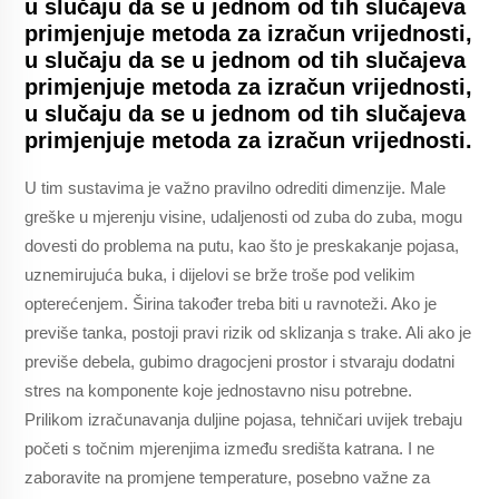
u slučaju da se u jednom od tih slučajeva
primjenjuje metoda za izračun vrijednosti,
u slučaju da se u jednom od tih slučajeva
primjenjuje metoda za izračun vrijednosti,
u slučaju da se u jednom od tih slučajeva
primjenjuje metoda za izračun vrijednosti.
U tim sustavima je važno pravilno odrediti dimenzije. Male
greške u mjerenju visine, udaljenosti od zuba do zuba, mogu
dovesti do problema na putu, kao što je preskakanje pojasa,
uznemirujuća buka, i dijelovi se brže troše pod velikim
opterećenjem. Širina također treba biti u ravnoteži. Ako je
previše tanka, postoji pravi rizik od sklizanja s trake. Ali ako je
previše debela, gubimo dragocjeni prostor i stvaraju dodatni
stres na komponente koje jednostavno nisu potrebne.
Prilikom izračunavanja duljine pojasa, tehničari uvijek trebaju
početi s točnim mjerenjima između središta katrana. I ne
zaboravite na promjene temperature, posebno važne za