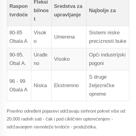
Fleksi
Raspon
Sredstva za
bilnos
Najbolje za
tvrdoće
upravljanje
t
80-85
Visok
Sistemi niske
Umerena
Obala A
o
preciznosti buke
90-95.
Urađe
Opći industrijski
Visoko
Obal A.
no
pogoni
S druge
96 - 99
Niska
Ekstremno
željezničke
Obala A
opreme
Pravilno određeni pojasevi održavaju sinhroni pokret više od
20.000 radnih sati - čak i pod cikličnim opterećenjem -
održavanjem ravnoteže tvrdoće - produžetka.