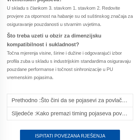
U skladu s člankom 3. stavkom 1. stavkom 2. Redovite
provjere za otpornost na habanje su od suštinskog značaja za
osiguravanje pouzdanosti u stvarnim uvjetima.
Što treba uzeti u obzir za dimenzijsku
kompatibilnost i sukladnost?
Točna mjerenja visine, širine i dužine i odgovarajući izbor
profila zuba u skladu s industrijskim standardima osiguravaju
pouzdane performanse i točnost sinhronizacije u PU
vremenskim pojasima.
Prethodno :
Što čini da se pojasevi za povlačenje iz vozila mogu koristiti u teškim industrijskim radovima
Sljedeće :
Kako premazi timing pojaseva povećavaju performanse industrijske opreme
ISPITATI POVEZANA RJEŠENJA