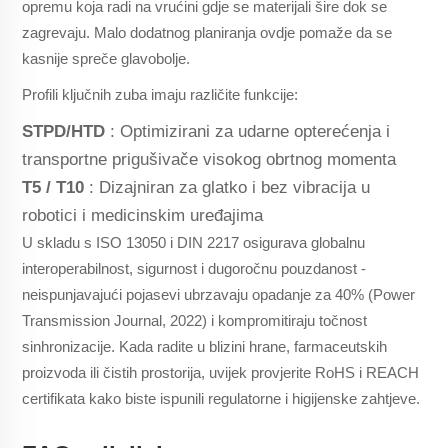
opremu koja radi na vrućini gdje se materijali šire dok se
zagrevaju. Malo dodatnog planiranja ovdje pomaže da se
kasnije spreče glavobolje.
Profili ključnih zuba imaju različite funkcije:
STPD/HTD
: Optimizirani za udarne opterećenja i
transportne prigušivače visokog obrtnog momenta
T5 / T10
: Dizajniran za glatko i bez vibracija u
robotici i medicinskim uređajima
U skladu s ISO 13050 i DIN 2217 osigurava globalnu
interoperabilnost, sigurnost i dugoročnu pouzdanost -
neispunjavajući pojasevi ubrzavaju opadanje za 40% (Power
Transmission Journal, 2022) i kompromitiraju točnost
sinhronizacije. Kada radite u blizini hrane, farmaceutskih
proizvoda ili čistih prostorija, uvijek provjerite RoHS i REACH
certifikata kako biste ispunili regulatorne i higijenske zahtjeve.