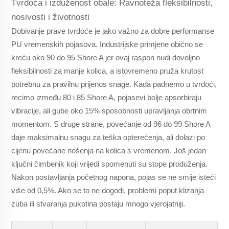
Tvrdoća i izduženost obale: Ravnoteža fleksibilnosti,
nosivosti i životnosti
Dobivanje prave tvrdoće je jako važno za dobre performanse
PU vremenskih pojasova. Industrijske primjene obično se
kreću oko 90 do 95 Shore A jer ovaj raspon nudi dovoljno
fleksibilnosti za manje kolica, a istovremeno pruža krutost
potrebnu za pravilnu prijenos snage. Kada padnemo u tvrdoći,
recimo između 80 i 85 Shore A, pojasevi bolje apsorbiraju
vibracije, ali gube oko 15% sposobnosti upravljanja obrtnim
momentom. S druge strane, povećanje od 96 do 99 Shore A
daje maksimalnu snagu za teška opterećenja, ali dolazi po
cijenu povećane nošenja na kolica s vremenom. Još jedan
ključni čimbenik koji vrijedi spomenuti su stope produženja.
Nakon postavljanja početnog napona, pojas se ne smije isteći
više od 0,5%. Ako se to ne dogodi, problemi poput klizanja
zuba ili stvaranja pukotina postaju mnogo vjerojatniji.