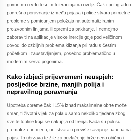
govorimo o vrlo tesnim tolerancijama ovdje. Čak i polugradno
pogrešno poravnanje između pojasa i police stvara primjetne
probleme s pomicanjem položaja na automatiziranim
proizvodnim linijama ili opremi za pakiranje. I nemojmo
zaboraviti na aplikacije visoke inercije gdje pod veličinom
dovodi do ozbiljnih problema klizanja pri radu s čestim
početkom i zaustavljanjem, posebno problematično u
modernim servo pogonima.
Kako izbjeći prijevremeni neuspjeh:
posljedice brzine, manjih polija i
nepravilnog poravnanja
Upotreba opreme čak i 15% iznad maksimalne obrte može
smanjiti životni vijek za pola u samo nekoliko tjedana zbog
sve te topline koja se nakuplja od trenja. Kada su puli su
premali za primjenu, oni stvaraju previše savijanje napona na
pojas. To ubrzava te žile za povlačenje brže nego obično i