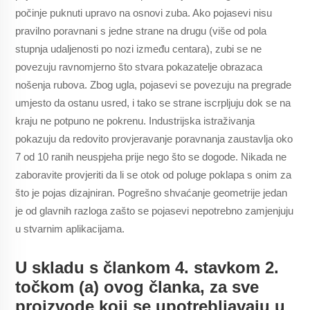
počinje puknuti upravo na osnovi zuba. Ako pojasevi nisu
pravilno poravnani s jedne strane na drugu (više od pola
stupnja udaljenosti po nozi između centara), zubi se ne
povezuju ravnomjerno što stvara pokazatelje obrazaca
nošenja rubova. Zbog ugla, pojasevi se povezuju na pregrade
umjesto da ostanu usred, i tako se strane iscrpljuju dok se na
kraju ne potpuno ne pokrenu. Industrijska istraživanja
pokazuju da redovito provjeravanje poravnanja zaustavlja oko
7 od 10 ranih neuspjeha prije nego što se dogode. Nikada ne
zaboravite provjeriti da li se otok od poluge poklapa s onim za
što je pojas dizajniran. Pogrešno shvaćanje geometrije jedan
je od glavnih razloga zašto se pojasevi nepotrebno zamjenjuju
u stvarnim aplikacijama.
U skladu s člankom 4. stavkom 2.
točkom (a) ovog članka, za sve
proizvode koji se upotrebljavaju u