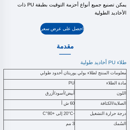
يمكن تصنيع جميع أنواع أحزمة التوقيت بطبقة PU ذات
الأخاديد الطولية
احصل على عرض سعر
مقدمة
طلاء PU أخاديد طولية
معلومات المنتج لطلاء بولي يوريثان أخدود طولي
مادة الطلاء
PU
اللون
أبيض/أسود/أزرق
الصلابة/الكثافة
60 ش أ
درجة حرارة التشغيل
-20°C إلى +80°C
السُمك
3 مم