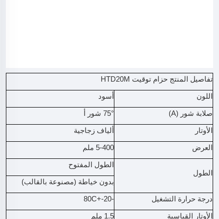
تفاصيل المنتج حزام توقيت HTD20M
اللون
أسود
صلابة شور (A)
75° شور أ
الأوتار
ألياف زجاجية
العرض
5-400 ملم
الطول المفتوح
الطول
بدون خياطة (مصنوعة بالقالب)
درجة حرارة التشغيل
-20-+80C
الأوتار القياسية
1.5 ملم