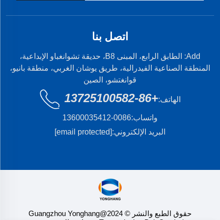
اتصل بنا
Add: الطابق الرابع، المبنى B8، حديقة تشوانغباو الإبداعية،
المنطقة الصناعية الفيدرالية، طريق يوشان الغربي، منطقة بانيو،
قوانغتشو، الصين
+86-13725100582
الهاتف:
واتساب:
0086-13600035412
البريد الإلكتروني:
[email protected]
حقوق الطبع والنشر © 2024@Guangzhou Yonghang