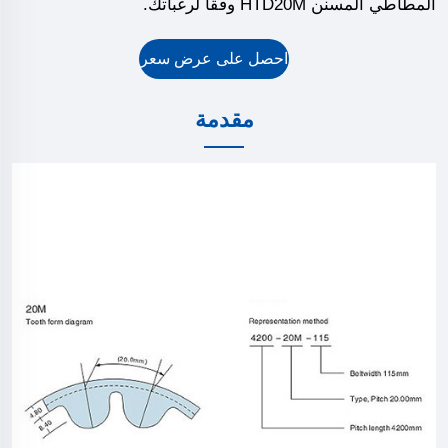
المطاطي المسنن HTD20M وفقًا لرغباتك.
احصل على عرض سعر
مقدمة