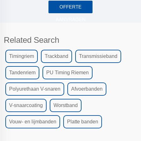
OFFERTE
AANVRAGEN
Related Search
Timingriem
Trackband
Transmissieband
Tandenriem
PU Timing Riemen
Polyurethaan V-snaren
Afvoerbanden
V-snaarcoating
Worstband
Vouw- en lijmbanden
Platte banden