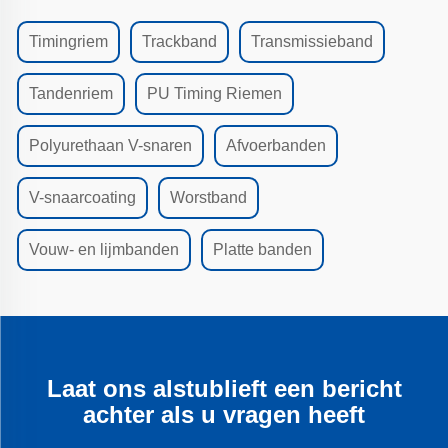
Timingriem
Trackband
Transmissieband
Tandenriem
PU Timing Riemen
Polyurethaan V-snaren
Afvoerbanden
V-snaarcoating
Worstband
Vouw- en lijmbanden
Platte banden
Laat ons alstublieft een bericht
achter als u vragen heeft