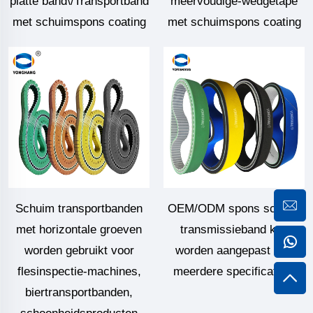
platte band\/Transportband
meervoudige-wedgetape
met schuimspons coating
met schuimspons coating
Schuim transportbanden
OEM/ODM spons schuim
met horizontale groeven
transmissieband kan
worden gebruikt voor
worden aangepast met
flesinspectie-machines,
meerdere specificaties.
biertransportbanden,