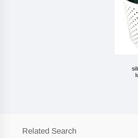
si
l
Related Search