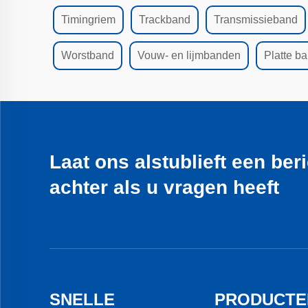
Timingriem
Trackband
Transmissieband
Worstband
Vouw- en lijmbanden
Platte b
Laat ons alstublieft een ber
achter als u vragen heeft
SNELLE
PRODUCTE