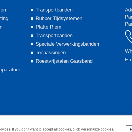
men
Transportbanden
Ad
Par
ting
Rubber Tijdsystemen
Pan
en
Platte Riem
Transportbanden
Speciale Verwerkingsbanden
Wh
Toepassingen
E-m
Roestvrijstalen Gaasband
pparatuur
ight 2024@Guangzhou Yonghang Transmission Belt Co., Ltd
vices. If you don't want to accept all cookies, click Personalize cookies.
P