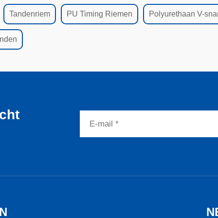
Tandenriem
PU Timing Riemen
Polyurethaan V-sna
anden
icht
N
N