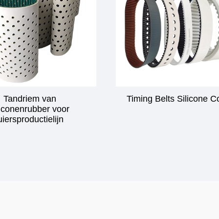
Tandriem van
Timing Belts Silicone C
liconenrubber voor
uiersproductielijn