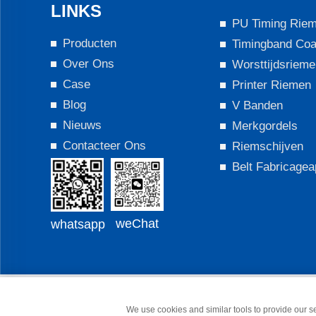
LINKS
PU Timing Rie
Producten
Timingband Coa
Over Ons
Worsttijdsriem
Case
Printer Riemen
Blog
V Banden
Nieuws
Merkgordels
Contacteer Ons
Riemschijven
Belt Fabricagea
weChat
whatsapp
Auteursrecht © Copyr
We use cookies and similar tools to provide our ser