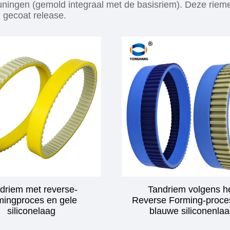
uningen (gemold integraal met de basisriem). Deze rie
 gecoat release.
driem met reverse-
Tandriem volgens h
mingproces en gele
Reverse Forming-proce
siliconelaag
blauwe siliconenla