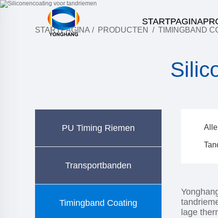
STARTPAGINA
PR
STARTPAGINA
/
PRODUCTEN
/
TIMINGBAND C
Sili
PU Timing Riemen
Alle
Tan
Transportbanden
Yonghangb
tandrieme
Timingband Coating
lage ther