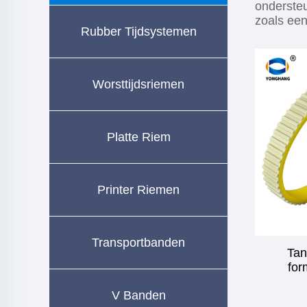
onderste
zoals een
Rubber Tijdsystemen
Worsttijdsriemen
Platte Riem
Printer Riemen
Transportbanden
Tan
for
V Banden