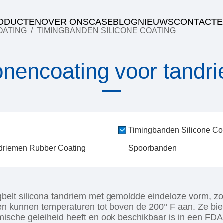
ODUCTEN
OVER ONS
CASE
BLOG
NIEUWS
CONTACTE
OATING
/
TIMINGBANDEN SILICONE COATING
conencoating voor tandr
Timingbanden Silicone Co
driemen Rubber Coating
Spoorbanden
elt silicona tandriem met gemoldde eindeloze vorm, zon
n kunnen temperaturen tot boven de 200° F aan. Ze bie
mische geleiheid heeft en ook beschikbaar is in een FD