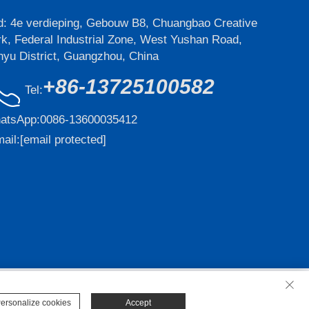
d: 4e verdieping, Gebouw B8, Chuangbao Creative
k, Federal Industrial Zone, West Yushan Road,
yu District, Guangzhou, China
+86-13725100582
Tel:
atsApp:
0086-13600035412
ail:
[email protected]
.
- Privacybeleid
ersonalize cookies
Accept