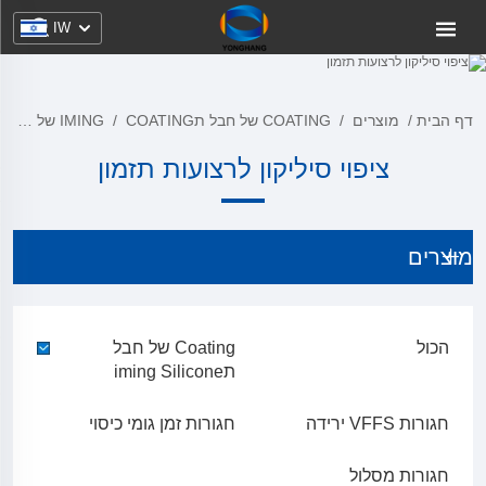
IW
דף הבית
/
מוצרים
/
COATING של חבל תIMING
COATING של חבל תIMING SILICONE
/
ציפוי סיליקון לרצועות תזמון
מוצרים
הכול
Coating של חבל
תiming Silicone
חגורות VFFS ירידה
חגורות זמן גומי כיסוי
חגורות מסלול